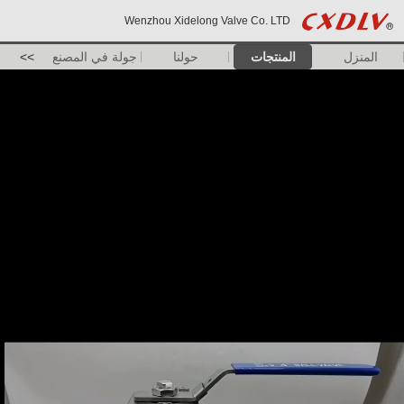
Wenzhou Xidelong Valve Co. LTD
المنزل
المنتجات
حولنا
جولة في المصنع
>>