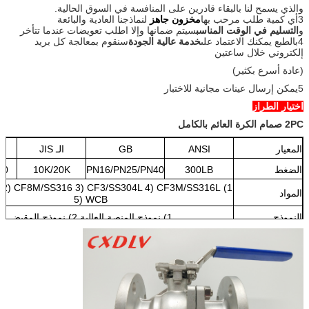
والذي يسمح لنا بالبقاء قادرين على المنافسة في السوق الحالية.
3أي كمية طلب مرحب بها
مخزون جاهز
لنماذجنا العادية والبائعة
و
التسليم في الوقت المناسب
سيتم ضمانها وإلا اطلب تعويضات عندما تتأخر
4بالطبع يمكنك الاعتماد على
خدمة عالية الجودة
سنقوم بمعالجة كل بريد
إلكتروني خلال ساعتين
(عادة أسرع بكثير)
5يمكن إرسال عينات مجانية للاختبار
اختيار الطراز
2PC صمام الكرة العائم بالكامل
المعيار
ANSI
GB
الـ JIS
الضغط
300LB
PN16/PN25/PN40
10K/20K
40
04 2) CF8M/SS316 3) CF3/SS304L 4) CF3M/SS316L
المواد
5) WCB
النموذج
1) نموذج المنصة العالية 2) نموذج المقبض