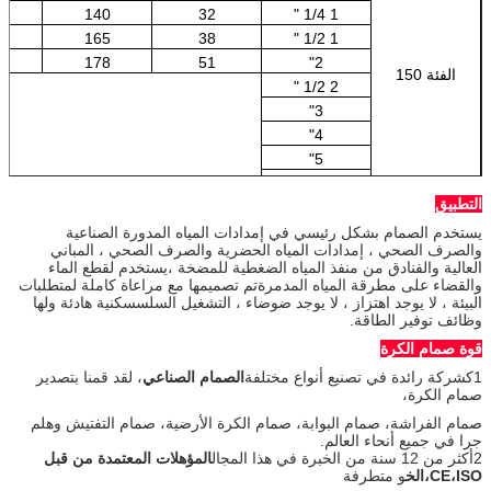
7
140
32
1 1/4 "
7
165
38
1 1/2 "
2
178
51
2"
الفئة 150
2 1/2 "
3"
4"
5"
6"
التطبيق
8"
يستخدم الصمام بشكل رئيسي في إمدادات المياه المدورة الصناعية
والصرف الصحي ، إمدادات المياه الحضرية والصرف الصحي ، المباني
العالية والفنادق من منفذ المياه الضغطية للمضخة ،يستخدم لقطع الماء
والقضاء على مطرقة المياه المدمرةتم تصميمها مع مراعاة كاملة لمتطلبات
البيئة ، لا يوجد اهتزاز ، لا يوجد ضوضاء ، التشغيل السلسسكنية هادئة ولها
وظائف توفير الطاقة.
قوة صمام الكرة
1كشركة رائدة في تصنيع أنواع مختلفة
الصمام الصناعي
، لقد قمنا بتصدير
صمام الكرة،
صمام الفراشة، صمام البوابة، صمام الكرة الأرضية، صمام التفتيش وهلم
جرا في جميع أنحاء العالم.
2أكثر من 12 سنة من الخبرة في هذا المجال
المؤهلات المعتمدة من قبل
CE،ISO،الخ
و متطرفة