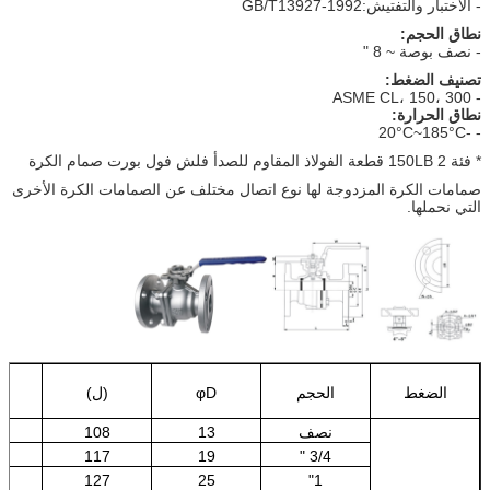
- الاختبار والتفتيش:GB/T13927-1992
نطاق الحجم:
- نصف بوصة ~ 8 "
تصنيف الضغط:
- ASME CL، 150، 300
نطاق الحرارة:
- -20°C~185°C
* فئة 150LB 2 قطعة الفولاذ المقاوم للصدأ فلش فول بورت صمام الكرة
صمامات الكرة المزدوجة لها نوع اتصال مختلف عن الصمامات الكرة الأخرى
التي نحملها.
الضغط
الحجم
φD
(ل)
نصف
13
108
117
19
3/4 "
8
127
25
1"