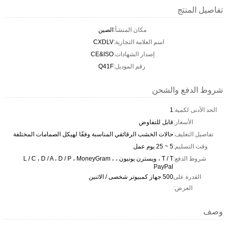
تفاصيل المنتج
مكان المنشأ:
الصين
اسم العلامة التجارية:
CXDLV
إصدار الشهادات:
CE&ISO
رقم الموديل:
Q41F
شروط الدفع والشحن
الحد الأدنى لكمية:
1
الأسعار:
قابل للتفاوض
تفاصيل التغليف:
حالات الخشب الرقائقي المناسبة وفقًا لهيكل الصمامات المختلفة
وقت التسليم:
5 ~ 25 يوم عمل
شروط الدفع:
T / T ، ويسترن يونيون ، L / C ، D / A ، D / P ، MoneyGram ،
PayPal
القدرة على
500 جهاز كمبيوتر شخصى / الاثنين
العرض:
وصف