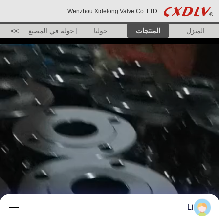
Wenzhou Xidelong Valve Co. LTD
المنزل
المنتجات
حولنا
جولة في المصنع
>>
Li