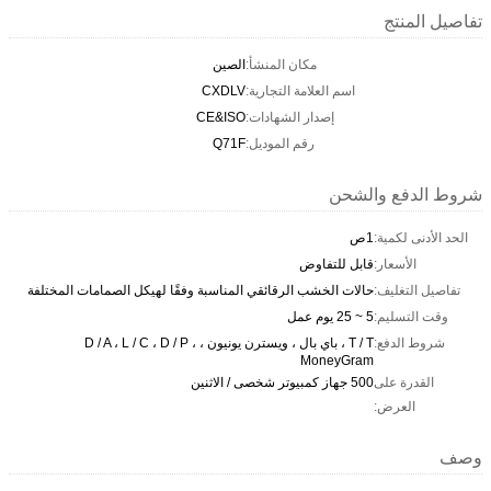
تفاصيل المنتج
مكان المنشأ:
الصين
اسم العلامة التجارية:
CXDLV
إصدار الشهادات:
CE&ISO
رقم الموديل:
Q71F
شروط الدفع والشحن
الحد الأدنى لكمية:
1ص
الأسعار:
قابل للتفاوض
تفاصيل التغليف:
حالات الخشب الرقائقي المناسبة وفقًا لهيكل الصمامات المختلفة
وقت التسليم:
5 ~ 25 يوم عمل
شروط الدفع:
T / T ، باي بال ، ويسترن يونيون ، D / A ، L / C ، D / P ،
MoneyGram
القدرة على
500 جهاز كمبيوتر شخصى / الاثنين
العرض:
وصف