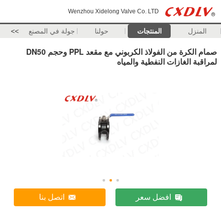
Wenzhou Xidelong Valve Co. LTD
المنزل
المنتجات
حولنا
جولة في المصنع
>>
صمام الكرة من الفولاذ الكربوني مع مقعد PPL وحجم DN50
لمراقبة الغازات النفطية والمياه
افضل سعر
اتصل بنا