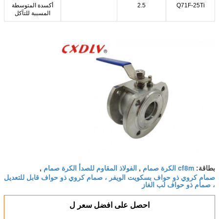
Q71F-25Ti
2.5
أكسدة المتوسطة
المسببة للتآكل
cf8m الكرة صمام
الفولاذ المقاوم للصدأ الكرة صمام
بطاقة:
,
,
صمام كروي ذو حواف بسكويت الويفر ، صمام كروي ذو حواف قابل للتعديل
، صمام ذو حواف لب الغاز
احصل على افضل سعر ل