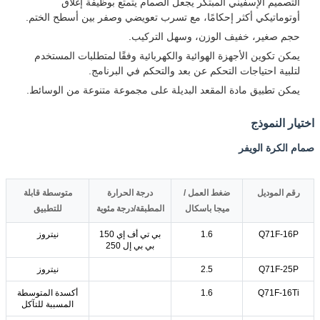
التصميم الإسفيني المبتكر يجعل الصمام يتمتع بوظيفة إغلاق
أوتوماتيكي أكثر إحكامًا، مع تسرب تعويضي وصفر بين أسطح الختم.
حجم صغير، خفيف الوزن، وسهل التركيب.
يمكن تكوين الأجهزة الهوائية والكهربائية وفقًا لمتطلبات المستخدم
لتلبية احتياجات التحكم عن بعد والتحكم في البرنامج.
يمكن تطبيق مادة المقعد البديلة على مجموعة متنوعة من الوسائط.
اختيار النموذج
صمام الكرة الويفر
رقم الموديل
ضغط العمل /
درجة الحرارة
متوسطة قابلة
ميجا باسكال
المطبقة/درجة مئوية
للتطبيق
Q71F-16P
1.6
بي تي أف إي 150
نيتروز
بي بي إل 250
Q71F-25P
2.5
نيتروز
Q71F-16Ti
1.6
أكسدة المتوسطة
المسببة للتآكل