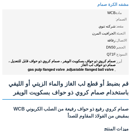
مشفه الكرة صمام
مادة
WCB
الصمام:
مقعد:
شركته تنوي
التعبئة:
الجرافيت المرن
الاتصال:
رقاقة
الحجم:
DN50
النموذج:
Q71F
صمام كروي ذو حواف بسكويت الويفر ، صمام كروي ذو حواف قابل للتعديل ،
أبرز:
صمام ذو حواف لب الغاز
gas pulp flanged valve
adjustable flanged ball valve
,
,
قم بضبط أو قطع لب الغاز والماء الزيتي أو الليفي
باستخدام صمام كروي ذو حواف بسكويت الويفر
صمام كروي رفيع ذو حواف رفيعة من الصلب الكربوني WCB
بمقبض من الفولاذ المقاوم للصدأ
ميزات المنتج