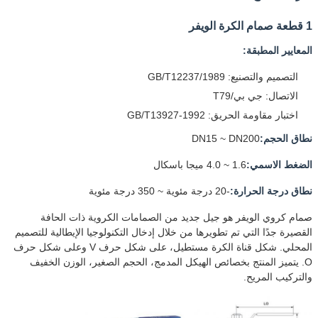
1 قطعة صمام الكرة الويفر
المعايير المطبقة:
التصميم والتصنيع: GB/T12237/1989
الاتصال: جي بي/T79
اختبار مقاومة الحريق: GB/T13927-1992
نطاق الحجم:
DN15 ~ DN200
الضغط الاسمي:
1.6 ~ 4.0 ميجا باسكال
نطاق درجة الحرارة:
-20 درجة مئوية ~ 350 درجة مئوية
صمام كروي الويفر هو جيل جديد من الصمامات الكروية ذات الحافة
القصيرة جدًا التي تم تطويرها من خلال إدخال التكنولوجيا الإيطالية للتصميم
المحلي. شكل قناة الكرة مستطيل، على شكل حرف V وعلى شكل حرف
O. يتميز المنتج بخصائص الهيكل المدمج، الحجم الصغير، الوزن الخفيف
والتركيب المريح.