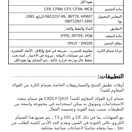
بقوة أقل
مادة الجسم
CF8, CF8M, CF3, CF3M, WCB
المعايير المعمول
GB12237-89، JB/T79، API607 الرابع، 1993،
بها
GB/T13927-1992
التطبيق
الماء والنفط والغاز
مادة المقعد
PTFE، RPTFE، POB
نطاق الحجم
DN15 ~ DN200
مزايا صمام الكرة
مقاومة للتسرب ، سريعة في فتح وإغلاق ، الأبعاد الصغيرة
، أخف من صمامات البوابة ، مرونة في الاختيار ، آمنة تحت
ضغط عال ودرجة حرارة عالية ، يتم التحكم بها بقوة أقل
التطبيقات:
أوقات تطبيق المنتج والسيناريوهات الخاصة بصمام الكرة من الفولاذ
المقاوم للصدأ:
صمام كرة الفولاذ المقاوم للصدأ CXDLV Q41F هو صمام متعدد
الاستخدامات وموثوق به يمكن استخدامه في مجموعة واسعة من
التطبيقات بسبب بنيته القوية وتصميمه الفعال.
مع الشهادات بما في ذلك CE و ISO و TS ، يتم تصنيع هذا الصمام
الكروي عالي الجودة في الصين ويقدم الحد الأدنى لكمية الطلب من
1pc ، مما يجعله مناسبًا لاحتياجات صناعية مختلفة.