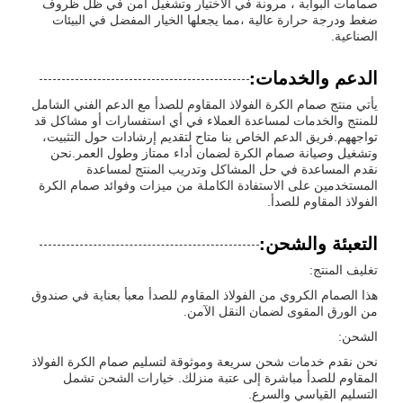
صمامات البوابة ، مرونة في الاختيار وتشغيل آمن في ظل ظروف
ضغط ودرجة حرارة عالية ،مما يجعلها الخيار المفضل في البيئات
الصناعية.
الدعم والخدمات:
يأتي منتج صمام الكرة الفولاذ المقاوم للصدأ مع الدعم الفني الشامل
للمنتج والخدمات لمساعدة العملاء في أي استفسارات أو مشاكل قد
تواجههم.فريق الدعم الخاص بنا متاح لتقديم إرشادات حول التثبيت،
وتشغيل وصيانة صمام الكرة لضمان أداء ممتاز وطول العمر.نحن
نقدم المساعدة في حل المشاكل وتدريب المنتج لمساعدة
المستخدمين على الاستفادة الكاملة من ميزات وفوائد صمام الكرة
الفولاذ المقاوم للصدأ.
التعبئة والشحن:
تغليف المنتج:
هذا الصمام الكروي من الفولاذ المقاوم للصدأ معبأ بعناية في صندوق
من الورق المقوى لضمان النقل الآمن.
الشحن:
نحن نقدم خدمات شحن سريعة وموثوقة لتسليم صمام الكرة الفولاذ
المقاوم للصدأ مباشرة إلى عتبة منزلك. خيارات الشحن تشمل
التسليم القياسي والسرع.