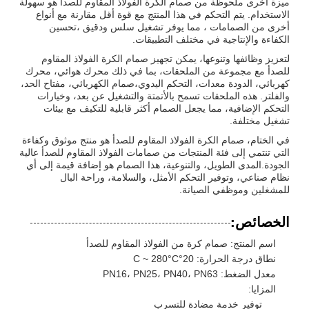
ميزة أخرى ملحوظة من صمام الكرة الفولاذ المقاوم للصدأ هو سهولة
الاستخدام. يتم التحكم في هذا المنتج مع قوة أقل مقارنة مع أنواع
أخرى من الصمامات ، مما يوفر تشغيل سلس ودقيق ،تحسين
الكفاءة والإنتاجية في مختلف التطبيقات.
لتعزيز وظائفها وتنوعها، يمكن تجهيز صمام الكرة الفولاذ المقاوم
للصدأ مع مجموعة من الملحقات، بما في ذلك محرك هوائي، محرك
كهربائي، الدودة معدات، التحكم اليدوي،صمام الكهربائي، مفتاح الحد،
والفلتر. هذه الملحقات تسمح بالأتمتة والتشغيل عن بعد، وخيارات
التحكم الإضافية، مما يجعل الصمام أكثر قابلية للتكيف مع بيئات
تشغيل مختلفة.
في الختام، صمام الكرة الفولاذ المقاوم للصدأ هو منتج موثوق وكفاءة
التي تنتمي إلى فئة المنتجات من صمامات الفولاذ المقاوم للصدأ عالية
الجودة.المدى الطويل، والتنوعية، هذا الصمام هو إضافة قيمة إلى أي
نظام صناعي، وتوفير التحكم الأمثل، والسلامة، وراحة البال
للمشغلين وموظفي الصيانة.
الخصائص:
اسم المنتج: صمام كرة من الفولاذ المقاوم للصدأ
نطاق درجة الحرارة: 20°C ~ 280°C
معدل الضغط: PN16، PN25، PN40، PN63
المزايا:
توفير خدمة مضادة للتسرب