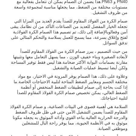
PN40 و PN63.هذا يضمن أن الصمام يمكن أن تتعامل بفعالية مع
مستويات مختلفة من الضغط، مما يجعلها مناسبة لمجموعة واسعة
من ظروف التشغيل.
صمام الكرة من الفولاذ المقاوم للصدأ يقدم العديد من المزايا التي
تجعله الخيار المفضل للعديد من الصناعات.التأكد من أن نظامك يبقى
آمن وفعالوبالإضافة إلى ذلك، تم تصميم هذا الصمام الكرة الفولاذية
لفتح وإغلاق بسرعة، مما يسمح للعمل بسلاسة والتحكم المثالي على
تدفق السوائل.
من حيث التصميم ، يبرز صمام الكرة من الفولاذ المقاوم للصدأ
لأبعاده الصغيرة وبناء خفيف الوزن ، مما يسهل التعامل معها وتثبيتها
مقارنة بصمامات البوابة الأكثر ضخامة.هذا ليس فقط توفير المساحة
ولكن أيضا تبسيط عمليات الصيانة والتشغيل.
وعلاوة على ذلك، هذا الصمام يوفر المرونة في الاختيار، مع مواد
مختلفة الجسم ومعايير الضغط المتاحة لتلبية الاحتياجات الخاصة.ما
إذا كنت بحاجة إلى صمام لتطبيقات الضغط المنخفض أو أنظمة
الضغط العالي، يمكن تخصيص صمام الكرة الفولاذ المقاوم للصدأ
لتلبية احتياجاتك.
السلامة هي أهمية قصوى في البيئات الصناعية، و صمام الكرة الفولاذ
المقاوم للصدأ يضمن التشغيل الآمن حتى في ظل ظروف الضغط
والدرجة الحرارية العالية.بناءه القوي وأدائه الموثوق به يجعله مكونا
موثوق به في الأنظمة الحيوية، مما يوفر راحة البال للمشغلين
وموظفي الصيانة.