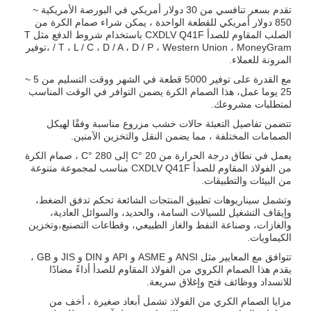
تقدم بسعر تنافسي من 30 دولار أمريكي في البورصة الأمريكية ~
850 دولار أمريكي للقطعة الواحدة ، يمكن شراء صمام الكرة من
الصلب المقاوم للصدأ CXDLV Q41F باستخدام شروط الدفع مثل T
/ T ، L / C ، D / A ، D / P ، Western Union ، MoneyGram ،توفير
المرونة للعملاء.
مع القدرة على توفير 5000 قطعة في الشهر ووقت التسليم من 5 ~
25 يوما عمل، هذا الصمام الكرة يضمن التوافر في الوقت المناسب
لمتطلبات مشروعك.
تتضمن تفاصيل التعبئة حالات خشب مزروع مناسبة وفقًا لهيكل
الصمامات المختلفة ، مما يضمن النقل والتخزين الآمنين.
يعمل في نطاق درجة الحرارة من 20 °C إلى 280 °C ، صمام الكرة
من الفولاذ المقاوم للصدأ CXDLV Q41F مناسب لمجموعة متنوعة
من البيئات والتطبيقات.
وتشمل سيناريوهات تطبيق المنتجات الشائعة تحكم تدفق الضغط،
وإيقاف التشغيل للسيالات السامة، والحديد، والسوائل العادية،
والغازات، وصناعة النفط والغاز الطبيعي، وقطاعات التصنيع،وتخزين
الكيماويات.
تتوافق مع المعايير مثل ANSI و ASME و API و DIN و JIS و GB ،
يقدم هذا الصمام الكروي من الفولاذ المقاوم للصدأ أداءً مضادًا
للانسداد ووظائف فتح وإغلاق سريعة.
مزايا الصمام الكري من الفولاذ تشمل أبعاد صغيرة ، أخف من