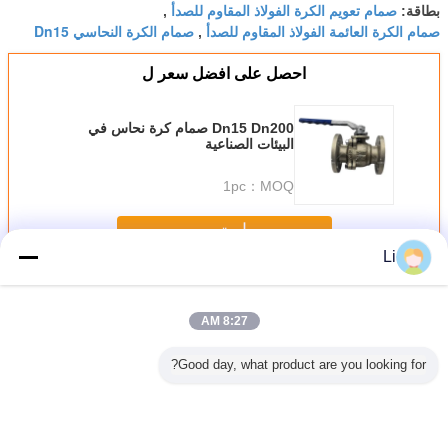
صمام تعويم الكرة الفولاذ المقاوم للصدأ
بطاقة:
,
صمام الكرة العائمة الفولاذ المقاوم للصدأ
صمام الكرة النحاسي Dn15
,
احصل على افضل سعر ل
Dn15 Dn200 صمام كرة نحاس في
البيئات الصناعية
1pc
MOQ：
استمر
Li
صمام الكرة الفولاذ المقاوم للصدأ
أكثر
8:27 AM
Good day, what product are you looking for?
ة الفولاذ
صمام الكرة الفولاذ
صمام الكرة الكامل
DN20 PN25 صمام
صمام الك
المقاوم للصدأ CF8
الصفيحة المصنوعة
الحفر مع تركيب بين
الكرة الوعاء WCB
المقاوم
CF8 طراز عائم
من الصلب 1 قطعة
الفلنجات PN 40
مع رافعة مقبض
المقاوم
صب مع ASME
الجسم PN40
الفولاذ المقاوم