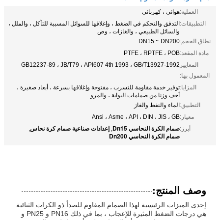
العملية:
هوائي ، كهربائي
التطبيقات:
التدفق والتحكم في الضغط ، وإغلاقها للسوائل المسببة للتآكل ، والملل ،
والسائل الطبيعي ، والغازات ، وص
نطاق الحجم:
DN15 ~ DN200
مادة المقعد:
PTFE ، RPTFE ، POB
المعايير
GB12237-89 ، JB/T79 ، API607 4th 1993 ، GB/T13927-1992
المعمول بها:
المزايا:
توفير خدمة مقاومة للتسرب ، مفتوحة وإغلاقها بسرعة ، أبعاد صغيرة ،
أخف وزنا من صمامات البوابة ، والمرو
التطبيق:
الماء والنفط والغاز
معيار:
Ansi ، Asme ، API ، DIN ، JIS ، GB
صمام الكرة النحاسي Dn15
إعدادات صناعية صمام كرة نحاس
أبرز:
,
,
صمام الكرة النحاسي Dn200
وصف المنتج:
إحدى الميزات الرئيسية لهذا الصمام المقاوم للصدأ ذو الكرات الثنائية
هي درجات الضغط المثيرة للإعجاب ، بما في ذلك PN16 و PN25 و