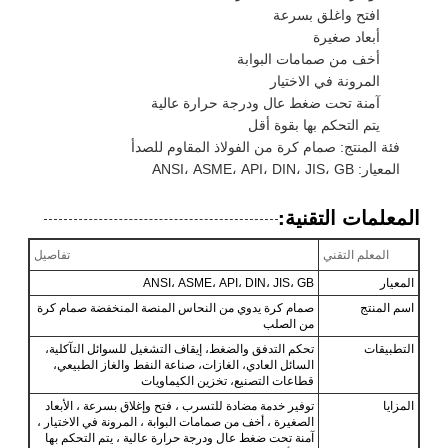
افتح واغلق بسرعة
أبعاد صغيرة
أخف من صمامات البوابة
المرونة في الاختيار
آمنة تحت ضغط عال ودرجة حرارة عالية
يتم التحكم بها بقوة أقل
فئة المنتج: صمام كرة من الفولاذ المقاوم للصدأ
المعيار: ANSI، ASME، API، DIN، JIS، GB
المعلمات التقنية:
المعلم التقني
تفاصيل
المعيار
ANSI، ASME، API، DIN، JIS، GB
اسم المنتج
صمام كرة يدوي من النحاس المنصة المنخفضة صمام كرة
من الصلب
التطبيقات
تحكم التدفق والضغط، إيقاف التشغيل للسوائل التآكلية،
السائل العادي، الغازات، صناعة النفط والغاز الطبيعي،
قطاعات التصنيع، تخزين الكيماويات
المزايا
توفير خدمة مضادة للتسرب ، فتح وإغلاق بسرعة ، الأبعاد
الصغيرة ، أخف من صمامات البوابة ، المرونة في الاختيار ،
آمنة تحت ضغط عال ودرجة حرارة عالية ، يتم التحكم بها