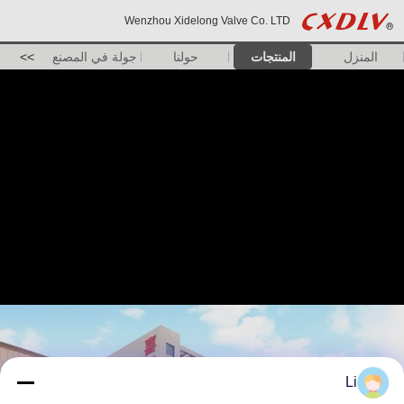
Wenzhou Xidelong Valve Co. LTD
المنزل
المنتجات
حولنا
جولة في المصنع
>>
Li