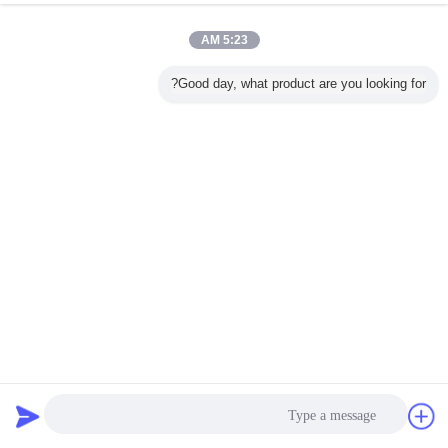
5:23 AM
Good day, what product are you looking for?
لينة ختم واحد لوحة سوينغ رقاقة صمام الاختيار غيغابايت القياسية
PN16
رقاقة فحص الصمام
2022-09-16
51 الرؤى