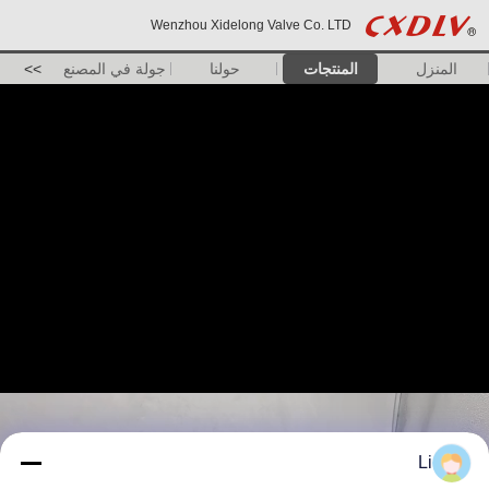
Wenzhou Xidelong Valve Co. LTD
المنزل
المنتجات
حولنا
جولة في المصنع
>>
Li