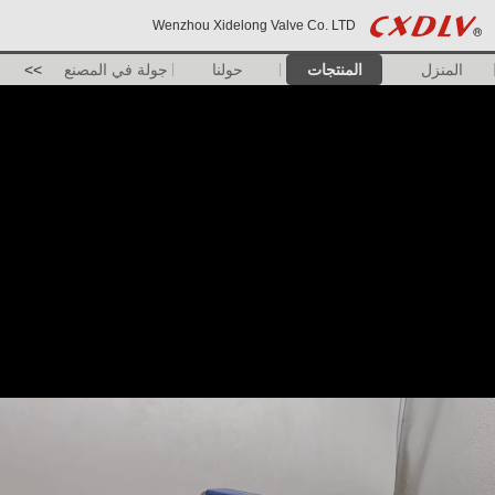
Wenzhou Xidelong Valve Co. LTD
المنزل
المنتجات
حولنا
جولة في المصنع
>>