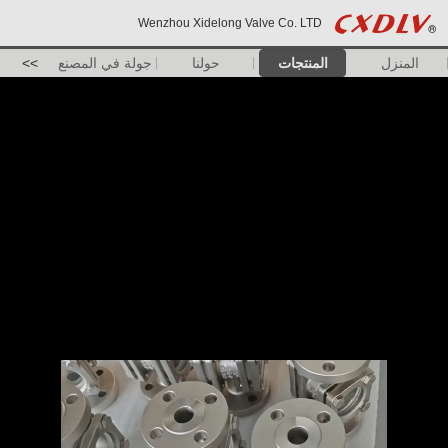
Wenzhou Xidelong Valve Co. LTD
المنزل
المنتجات
حولنا
جولة في المصنع
>>