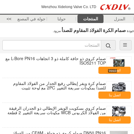
Wenzhou Xidelong Valve Co. LTD
المنزل
المنتجات
حولنا
جولة في المصنع
>>
صمام الكرة الفولاذ المقاوم للصدأ
جودة
مزود.
صمام كروي ذو حافة كاملة ذو 3 اتجاهات L-Bore PN16 مع
ISO5211 TOP
اتصل بنا
صمام كرة ويفر إيطالي رفيع الجدار من الفولاذ المقاوم
للصدأ بمكونات سريعة التغيير 2PC مع لوحة تثبيت
ISO5211
اتصل بنا
صمام كروي بسكويت الويفر الإيطالي ذو الجدران الرقيقة
من الفولاذ الكربوني WCB مكونات سريعة التغيير 2 قطعة
مع وسادة تثبيت ISO5211
اتصل بنا
DN50 PN16 صمام كروي ذو حواف CF8M من الفولاذ