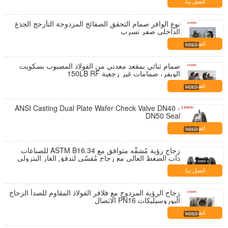
اتصل بنا
نوع الوافر صمام التحقق الصفائح المزدوجة التأرجح الجذع
الداخلي صفر تسرب
اتصل بنا
صمام ثنائي بمقعد معدني من الفولاذ المصبوب بسكويت
الويفر، صمامات غير رجعية 150LB RF
اتصل بنا
ANSI Casting Dual Plate Wafer Check Valve DN40 -
DN50 Seal
اتصل بنا
زجاج رؤية مُشفَّه متوافق مع ASTM B16.34 للصناعات
ذات الضغط العالي مع زجاج مُقسّى لتدفق الغاز البترولي
المُسال
اتصل بنا
زجاج الرؤية المزدوج مع فلافر الفولاذ المقاوم للصدأ الزجاج
البوروسيليكات PN16 الاتصال
اتصل بنا