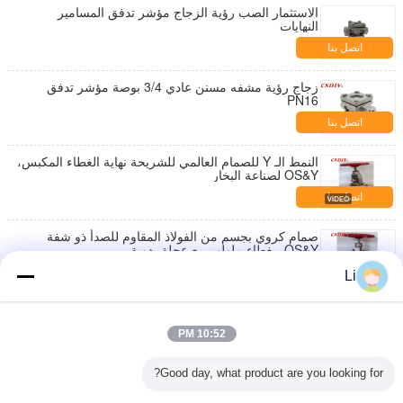
الاستثمار الصب رؤية الزجاج مؤشر تدفق المسامير
النهايات
اتصل بنا
زجاج رؤية مشفه مسنن عادي 3/4 بوصة مؤشر تدفق
PN16
اتصل بنا
النمط الـ Y للصمام العالمي للشريحة نهاية الغطاء المكبس،
OS&Y لصناعة البخار
اتصل بنا
صمام كروي بجسم من الفولاذ المقاوم للصدأ ذو شفة
OS&Y، بغطاء ملولب مع عجلة يدوية
اتصل بنا
Li
صمام الكرة الزاوية الصلبة المصبوب مع عجلة يدوية،
الخدمة البحرية
10:52 PM
اتصل بنا
Good day, what product are you looking for?
صمام الكرة الأرضية ذو الاتصال بالشريط للدفاع البحري