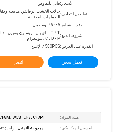
الأسعار:
قابل للتفاوض
حالات الخشب الرقائقي مناسبة وفقا 
تفاصيل التغليف:
الصمامات المختلفة
وقت التسليم:
5 ~ 25 يوم عمل
T / T ، باي 
شروط الدفع:
C ، D / P ، مونيغرام
القدرة على العرض:
500PCS / الإثنين
افضل سعر
اتصل
هيئة المواد:
 CF8M، WCB، CF3، CF3M
المشغل الميكانيكي:
مزدوجة التمثيل ، واحدة ت