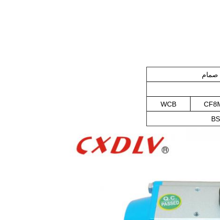
WCB
CF8M
BS