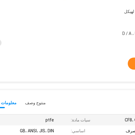
لهيكل
بال ، ويسترن يونيون ، D / A ، L /
منتوج وصف
معلومات ت
CF8،
سيات مادة:
ptfe
تصرف
اساسي:
GB، ANSI، JIS، DIN