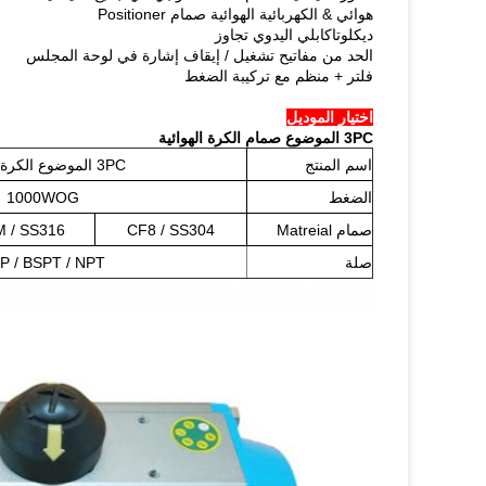
هوائي & الكهربائية الهوائية صمام Positioner
ديكلوتاكابلي اليدوي تجاوز
الحد من مفاتيح تشغيل / إيقاف إشارة في لوحة المجلس
فلتر + منظم مع تركيبة الضغط
اختيار الموديل
3PC الموضوع صمام الكرة الهوائية
اسم المنتج
3PC الموضوع الكرة صمام
الضغط
1000WOG
صمام Matreial
CF8 / SS304
 / SS316
صلة
P / BSPT / NPT