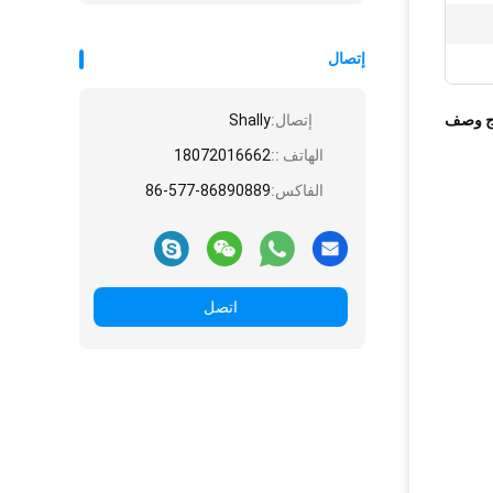
إتصال
ج وصف
إتصال:
Shally
الهاتف ::
18072016662
الفاكس:
86-577-86890889
اتصل