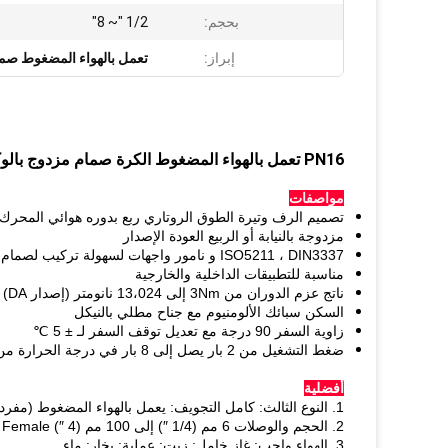
بحجم:
1/2 "~ 8"
إبراز:
تعمل بالهواء المضغوط صما
PN16 تعمل بالهواء المضغوط الكرة صمام مزدوج بالوكالة المكبس شفة مزدوجة ينتهي
مواصفات
تصميم الرف وتيرة الطوق الروتاري ربع بدوره هوائي المحرك
مزدوجة بالنيابة أو الربيع العودة الإصدار
ISO5211 ، DIN3337 و نامور واجهات لسهولة تركيب لصمام ، مربع التبديل الحد والموقف
مناسبة للتطبيقات الداخلية والخارجية
ناتج عزم الدوران من 3Nm إلى 13،024 نانومتر (إصدار DA) و 4 نانومتر إلى 6،584 نانومتر (الإصدار القياسي)
السكن سبائك الألومنيوم مع جناح مطلي بالنيكل
زاوية السفر 90 درجة مع تعديل توقف السفر لـ ± 5 ℃
ضغط التشغيل من 2 بار يصل إلى 8 بار في درجة الحرارة من -20 ℃ إلى + 80 ℃
أفضلية
1. النوع الثالث: كامل التجويف: يعمل بالهواء المضغوط (مفرد أو مزدوج)
2. الحجم والوصلات 6 مم (1/4 ″) إلى 100 مم (4 ″) BSP Female (NPT، BSPT حسب الطلب)
3. الهواء واجب: غاز خامل: زيت: عملية: بخار: ماء