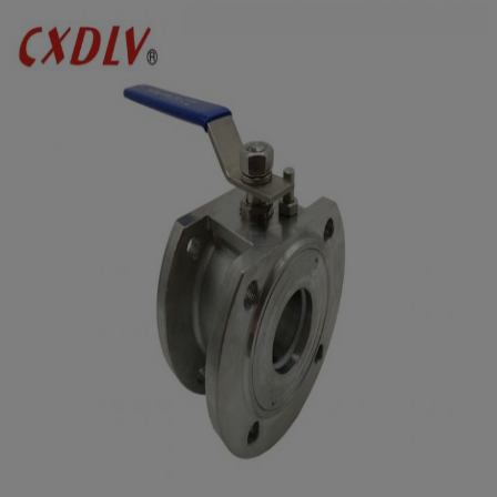
أكسدة متوسطة
2.5
Q71F-25Ti
أكالة