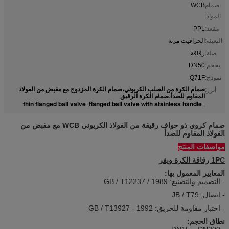
صمام
WCB
المواد:
مقعد:
PPL
التعبئة:
الجرافيت مرنة
صلة:
رقاقة
بحجم:
DN50
نموذج:
Q71F
صمام الكرة من الصلب الكربوني،صمام الكرة المزدوج مع مقبض من الفولاذ
أبرز:
المقاوم للصدأ،صمام الكرة الرقيق
thin flanged ball valve
flanged ball valve with stainless handle
,
,
صمام كروي ذو حواف رقيقة من الفولاذ الكربوني WCB مع مقبض من
الفولاذ المقاوم للصدأ
مواصفات المنتج
1PC رقاقة الكرة ويفر
المعايير المعمول بها:
- التصميم والتصنيع: GB / T12237 / 1989
- اتصال: JB / T79
- اختبار مقاومة للحريق: GB / T13927 - 1992
نطاق الحجم: