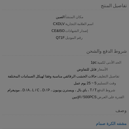
تفاصيل المنتج
مكان المنشأ:
الصين
اسم العلامة التجارية:
CXDLV
إصدار الشهادات:
CE&ISO
رقم الموديل:
Q71F
شروط الدفع والشحن
الحد الأدنى لكمية:
1pc
الأسعار:
قابل للتفاوض
تفاصيل التغليف:
حالات الخشب الرقائقي مناسبة وفقا لهيكل الصمامات المختلفة
وقت التسليم:
5 ~ 25 يوم عمل
شروط الدفع:
T / T ، باي بال ، ويسترن يونيون ، D / A ، L / C ، D / P ، مونيغرام
القدرة على العرض:
500PCS / الإثنين
وصف
مشفه الكرة صمام