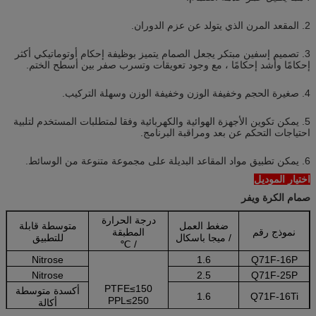
2. المقعد المرن الذي يتولد عن عزم الدوران.
3. تصميم إسفين مبتكر يجعل الصمام يتميز بوظيفة إحكام أوتوماتيكي أكثر
إحكامًا وأشد إحكامًا ، مع وجود تعويقات وتسرب صفر بين أسطح الختم.
4. صغيرة الحجم وخفيفة الوزن وخفيفة الوزن وسهلة التركيب.
5. يمكن تكوين الأجهزة الهوائية والكهربائية وفقا لمتطلبات المستخدم لتلبية
احتياجات التحكم عن بعد ومراقبة البرنامج.
6. يمكن تطبيق مواد المقاعد البديلة على مجموعة متنوعة من الوسائط.
اختيار الموديل
صمام الكرة ويفر
درجة الحرارة
ضغط العمل
متوسطة قابلة
نموذج رقم
المطبقة
/ ميجا باسكال
للتطبيق
/ ℃
Nitrose
1.6
Q71F-16P
Nitrose
2.5
Q71F-25P
PTFE≤150
أكسدة متوسطة
1.6
Q71F-16Ti
PPL≤250
أكالة