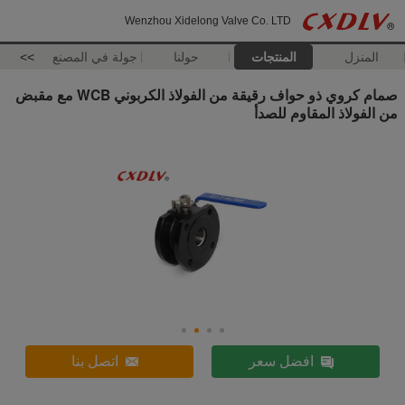
Wenzhou Xidelong Valve Co. LTD
المنزل
المنتجات
حولنا
جولة في المصنع
>>
صمام كروي ذو حواف رقيقة من الفولاذ الكربوني WCB مع مقبض
من الفولاذ المقاوم للصدأ
افضل سعر
اتصل بنا