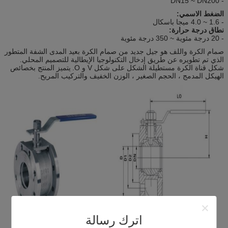
- DN15 ~ DN200
الضغط الاسمي:
- 1.6 ~ 4.0 ميجا باسكال
نطاق درجة حرارة:
- 20 درجة مئوية ~ 350 درجة مئوية
صمام الكرة واللف هو جيل جديد من صمام الكرة بعيد المدى الشفة المتطور
الذي تم تطويره عن طريق إدخال التكنولوجيا الإيطالية للتصميم المحلي.
شكل قناة الكرة مستطيلة الشكل على شكل V و O.
يتميز المنتج بخصائص
الهيكل المدمج ، الحجم الصغير ، الوزن الخفيف والتركيب المريح.
اترك رسالة