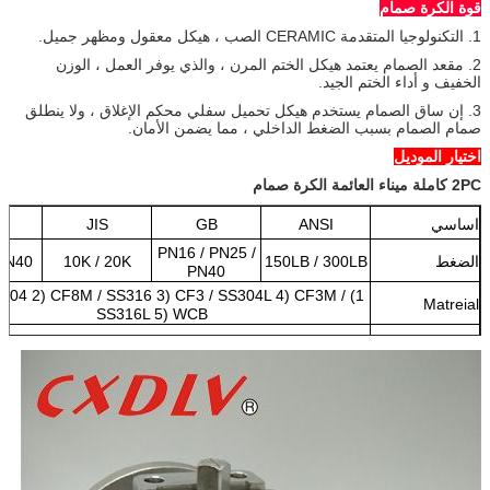
قوة الكرة صمام
1. التكنولوجيا المتقدمة CERAMIC الصب ، هيكل معقول ومظهر جميل.
2. مقعد الصمام يعتمد هيكل الختم المرن ، والذي يوفر العمل ، الوزن
الخفيف و أداء الختم الجيد.
3. إن ساق الصمام يستخدم هيكل تحميل سفلي محكم الإغلاق ، ولا ينطلق
صمام الصمام بسبب الضغط الداخلي ، مما يضمن الأمان.
اختيار الموديل
2PC كاملة ميناء العائمة الكرة صمام
اساسي
ANSI
GB
JIS
N
PN16 / PN25 /
الضغط
150LB / 300LB
10K / 20K
PN40
PN40
 SS304 2) CF8M / SS316 3) CF3 / SS304L 4) CF3M /
Matreial
SS316L 5) WCB
نموذج
1) نموذج منصة عالية 2) التعامل مع نموذج