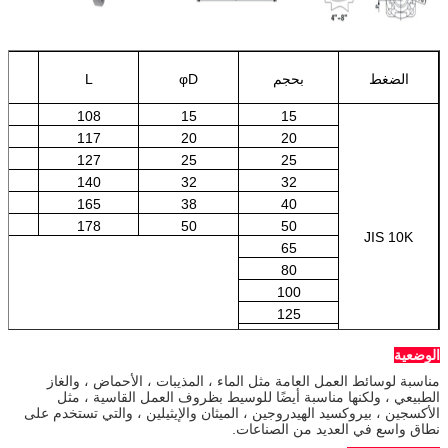
الضغط
بحجم
φD
L
108
15
15
0
117
20
20
5
127
25
25
5
140
32
32
0
165
38
40
5
178
50
50
JIS 10K
65
80
100
125
150
الوضعية
200
مناسبة لوسائط العمل العامة مثل الماء ، المذيبات ، الأحماض ، والغاز
الطبيعي ، ولكنها مناسبة أيضًا للوسيط بظروف العمل القاسية ، مثل
الأكسجين ، بيروكسيد الهيدروجين ، الميثان والإيثيلين ، والتي تستخدم على
نطاق واسع في العديد من الصناعات.