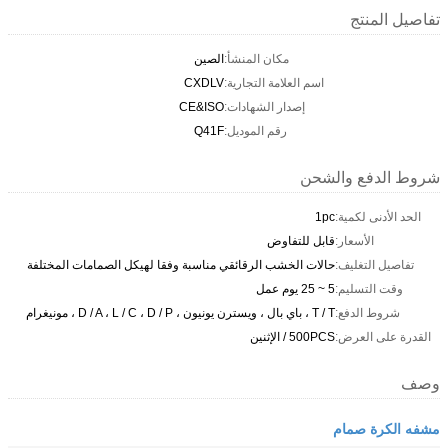
تفاصيل المنتج
مكان المنشأ:
الصين
اسم العلامة التجارية:
CXDLV
إصدار الشهادات:
CE&ISO
رقم الموديل:
Q41F
شروط الدفع والشحن
الحد الأدنى لكمية:
1pc
الأسعار:
قابل للتفاوض
تفاصيل التغليف:
حالات الخشب الرقائقي مناسبة وفقا لهيكل الصمامات المختلفة
وقت التسليم:
5 ~ 25 يوم عمل
شروط الدفع:
T / T ، باي بال ، ويسترن يونيون ، D / A ، L / C ، D / P ، مونيغرام
القدرة على العرض:
500PCS / الإثنين
وصف
مشفه الكرة صمام