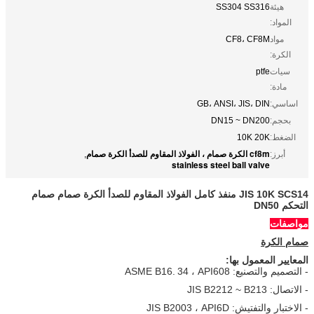
هيئة
SS304 SS316
المواد:
مواد
CF8، CF8M
الكرة:
سيات
ptfe
مادة:
اساسي:
GB، ANSI، JIS، DIN
بحجم:
DN15 ~ DN200
الضغط:
10K 20K
cf8m الكرة صمام ، الفولاذ المقاوم للصدأ الكرة صمام
أبرز:
,
stainless steel ball valve
JIS 10K SCS14 منفذ كامل الفولاذ المقاوم للصدأ الكرة صمام صمام
التحكم DN50
مواصفات
صمام الكرة
المعايير المعمول بها:
- التصميم والتصنيع: ASME B16.
34 ، API608
- الاتصال: JIS B2212 ~ B213
- الاختبار والتفتيش: JIS B2003 ، API6D