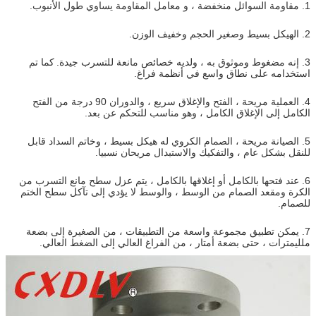
1. مقاومة السوائل منخفضة ، و معامل المقاومة يساوي طول الأنبوب.
2. الهيكل بسيط وصغير الحجم وخفيف الوزن.
3. إنه مضغوط وموثوق به ، ولديه خصائص مانعة للتسرب جيدة.
كما تم
استخدامه على نطاق واسع في أنظمة فراغ.
4. العملية مريحة ، الفتح والإغلاق سريع ، والدوران 90 درجة من الفتح
الكامل إلى الإغلاق الكامل ، وهو مناسب للتحكم عن بعد.
5. الصيانة مريحة ، الصمام الكروي له هيكل بسيط ، وخاتم السداد قابل
للنقل بشكل عام ، والتفكيك والاستبدال مريحان نسبيا.
6. عند فتحها بالكامل أو إغلاقها بالكامل ، يتم عزل سطح مانع التسرب من
الكرة ومقعد الصمام من الوسط ، والوسط لا يؤدي إلى تآكل سطح الختم
للصمام.
7. يمكن تطبيق مجموعة واسعة من التطبيقات ، من الصغيرة إلى بضعة
ملليمترات ، حتى بضعة أمتار ، من الفراغ العالي إلى الضغط العالي.