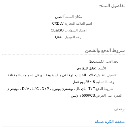
تفاصيل المنتج
مكان المنشأ:
الصين
اسم العلامة التجارية:
CXDLV
إصدار الشهادات:
CE&ISO
رقم الموديل:
Q44F
شروط الدفع والشحن
الحد الأدنى لكمية:
1pc
الأسعار:
قابل للتفاوض
تفاصيل التغليف:
حالات الخشب الرقائقي مناسبة وفقا لهيكل الصمامات المختلفة
وقت التسليم:
5 ~ 25 يوم عمل
شروط الدفع:
T / T ، باي بال ، ويسترن يونيون ، D / A ، L / C ، D / P ، مونيغرام
القدرة على العرض:
500PCS / الإثنين
وصف
مشفه الكرة صمام