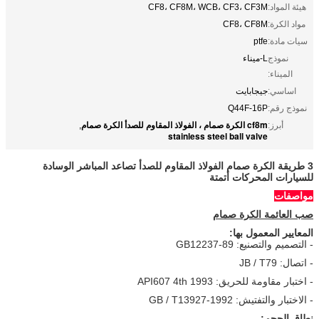
هيئة المواد:
CF8، CF8M، WCB، CF3، CF3M
مواد الكرة:
CF8، CF8M
سيات مادة:
ptfe
نموذج
L-ميناء
الميناء:
اساسي:
جيجابايت
نموذج رقم:
Q44F-16P
cf8m الكرة صمام ، الفولاذ المقاوم للصدأ الكرة صمام
أبرز:
,
stainless steel ball valve
3 طريقة الكرة صمام الفولاذ المقاوم للصدأ تصاعد المباشر الوسادة
للسيارات المحركات أتمتة
مواصفات
صب العائمة الكرة صمام
المعايير المعمول بها:
- التصميم والتصنيع: GB12237-89
- اتصال: JB / T79
- اختبار مقاومة للحريق: API607 4th 1993
- الاختبار والتفتيش: GB / T13927-1992
نطاق الحجم: