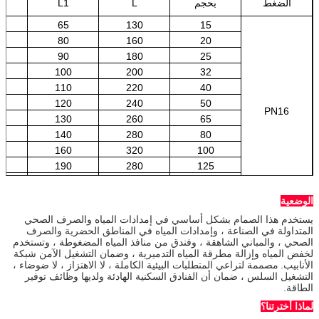
الضغط
بحجم
L
L1
65
130
15
5
80
160
20
5
90
180
25
5
100
200
32
5
110
220
40
0
120
240
50
PN16
0
130
260
65
5
140
280
80
5
160
320
100
5
190
280
125
0
220
440
150
5
275
550
200
الوضعية
يستخدم هذا الصمام بشكل أساسي في إمدادات المياه والصرف الصحي
المتداولة في الصناعة ، وإمدادات المياه في المناطق الحضرية والصرف
الصحي ، والمباني الشاهقة ، وفندق من منافذ المياه المضغوطة ، وتستخدم
لخفض المياه وإزالة مطرقة المياه التدميرية ، وضمان التشغيل الآمن شبكة
الأنابيب.
مصممة لتراعي المتطلبات البيئية الكاملة ، لا الاهتزاز ، لا ضوضاء ،
التشغيل السلس ، ضمان أن الفنادق السكنية الهادئة ولديها وظائف توفير
الطاقة.
لماذا أخترتنا؟