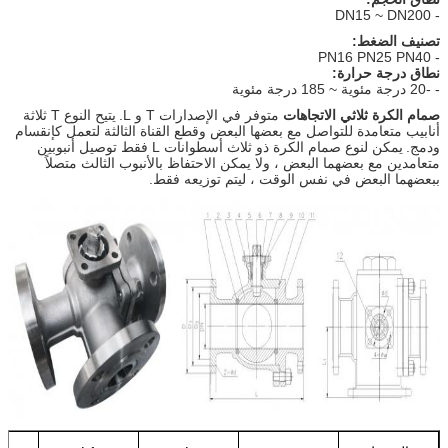
- DN15 ~ DN200
تصنيف الضغط:
- PN16 PN25 PN40
نطاق درجة حرارة:
- -20 درجة مئوية ~ 185 درجة مئوية
صمام الكرة ثلاثي الاتجاهات
متوفر في الإصدارات T و L.
يتيح النوع T ثلاثة
أنابيب متعامدة للتواصل مع بعضها البعض وقطع القناة الثالثة لتعمل كإنقسام
ودمج.
يمكن لنوع صمام الكرة ذو ثلاث أسطوانات L فقط توصيل أنبوبين
متعامدين مع بعضهما البعض ، ولا يمكن الاحتفاظ بالأنبوب الثالث متصلاً
ببعضهما البعض في نفس الوقت ، ليتم توزيعه فقط.