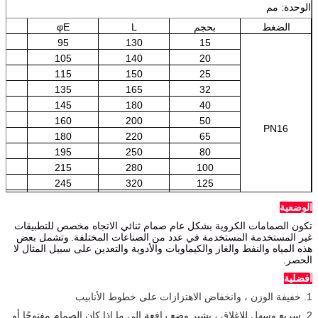
الوحدة: مم
الضغط
بحجم
L
φE
95
130
15
105
140
20
115
150
25
0
135
165
32
0
145
180
40
5
160
200
50
PN16
5
180
220
65
0
195
250
80
0
215
280
100
0
245
320
125
0
280
360
150
الوضعية
5
335
400
200
تكون الصمامات الكروية بشكل عام صمام ثنائي الاتجاه مخصص للتطبيقات
غير المستخدمة المستخدمة في عدد من الصناعات المختلفة.
وتشمل بعض
هذه المياه والنفط والغاز والكيماويات والأدوية والتعدين على سبيل المثال لا
الحصر.
أفضلية
1. خفيفة الوزن ، وانخفاض الاهتزازات على خطوط الأنابيب
2. سريع وسهل للإغلاق ، يشير وضع رافعة إلى ما إذا كان الصمام مفتوحًا أو