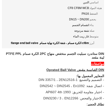
اساسي:
الدين
هيئة المواد:
CF8 CF8M WCB
الضغط:
PN16
بحجم:
DN15 ~ DN200
بناء:
انقسام الجسم
صلة:
شفة مزدوجة
متوسط:
غاز زيت الماء
cf8m الكرة صمام ، شفة الكرة نهاية صمام
flange end ball valve
أبرز:
,
DIN ستاندرد سبليت الجسم منخفض منهاج 2PC الكرة صمام PTFE PPL
لينة مقعد
مواصفات
DIN القياسية مقبض Oprated Ball Valve
المعايير المعمول بها:
- التصميم والتصنيع: DIN 3357/1 ، 2EN12516-1
- اتصال شفة: DIN2542 ~ DIN2545 ، En1092
- اختبار مقاومة للحريق: API607 4th 1993
- الاختبار والفحص: DIN3230 / 3 ، EN12266
نطاق الحجم: