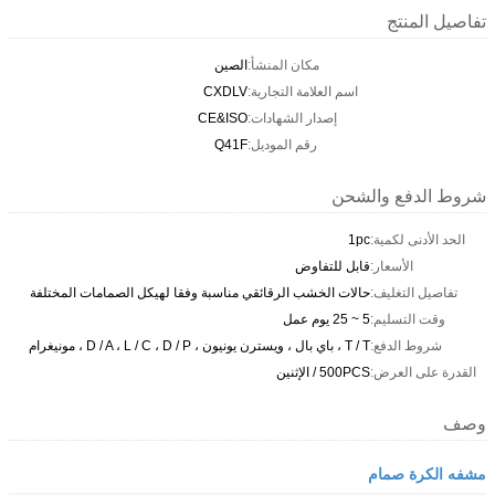
تفاصيل المنتج
مكان المنشأ:
الصين
اسم العلامة التجارية:
CXDLV
إصدار الشهادات:
CE&ISO
رقم الموديل:
Q41F
شروط الدفع والشحن
الحد الأدنى لكمية:
1pc
الأسعار:
قابل للتفاوض
تفاصيل التغليف:
حالات الخشب الرقائقي مناسبة وفقا لهيكل الصمامات المختلفة
وقت التسليم:
5 ~ 25 يوم عمل
شروط الدفع:
T / T ، باي بال ، ويسترن يونيون ، D / A ، L / C ، D / P ، مونيغرام
القدرة على العرض:
500PCS / الإثنين
وصف
مشفه الكرة صمام