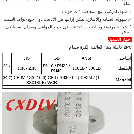
مغلقًا
3. سهل لتركيب: مع المفاصل ذات حواف
4. سهولة الصيانة والإصلاح: يمكن إزالتها من الأنابيب دون خلع حواف التثبيت
5. عملية موثوقة وخالية من المتاعب في جميع المواقف وفقدان بسيط في
التدفق
اختيار الموديل
2PC كاملة ميناء العائمة الكرة صمام
اساسي
ANSI
GB
JIS
N
N25 /
PN16 / PN25 /
الضغط
150LB / 300LB
10K / 20K
0
PN40
 SS304 2) CF8M / SS316 3) CF3 / SS304L 4) CF3M /
Matreial
SS316L 5) WCB
نموذج
1) نموذج منصة عالية 2) التعامل مع نموذج