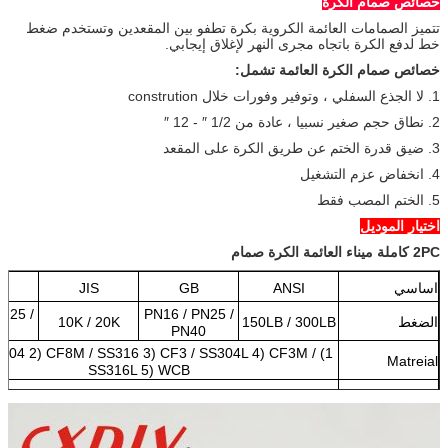
خصائص صمام الكرة
تتميز الصمامات العائمة الكروية بكرة تطفو بين المقعدين وتستخدم ضغط
خط لدفع الكرة باتجاه مجرى النهر لإغلاق إيجابي.
خصائص صمام الكرة العائمة تشمل:
1. لا الجذع السفلي ، وتوفير وفورات خلال constrution
2. نطاق حجم صغير نسبيا ، عادة من 1/2 ″ - 12 ″
3. ضيق قدرة الختم عن طريق الكرة على المقعد
4. انخفاض عزم التشغيل
5. الختم المصب فقط
اختيار الموديل
2PC كاملة ميناء العائمة الكرة صمام
اساسي
ANSI
GB
JIS
N
N25 /
PN16 / PN25 /
الضغط
150LB / 300LB
10K / 20K
0
PN40
 SS304 2) CF8M / SS316 3) CF3 / SS304L 4) CF3M /
Matreial
SS316L 5) WCB
نموذج
1) نموذج منصة عالية 2) التعامل مع نموذج