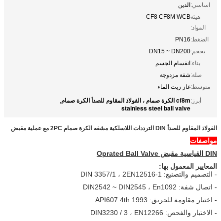
اساسي:
الدين
هيئة
CF8 CF8M WCB
المواد:
الضغط:
PN16
بحجم:
DN15 ~ DN200
بناء:
انقسام الجسم
صلة:
شفة مزدوجة
متوسط:
غاز زيت الماء
cf8m الكرة صمام ، الفولاذ المقاوم للصدأ الكرة صمام
أبرز:
,
stainless steel ball valve
الفولاذ المقاوم للصدأ DIN الترددات اللاسلكية مشفه الكرة صمام 2PC مع عملية مقبض
مواصفات
DIN القياسية مقبض Oprated Ball Valve
المعايير المعمول بها:
- التصميم والتصنيع: DIN 3357/1 ، 2EN12516-1
- اتصال شفة: DIN2542 ~ DIN2545 ، En1092
- اختبار مقاومة للحريق: API607 4th 1993
- الاختبار والفحص: DIN3230 / 3 ، EN12266