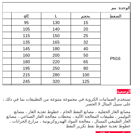
الوحدة: مم
الضغط
بحجم
L
φE
95
130
15
105
140
20
115
150
25
0
135
165
32
0
145
180
40
5
160
200
50
PN16
5
180
220
65
0
195
250
80
0
215
280
100
0
245
320
125
0
280
360
150
الوضعية
5
335
400
200
تستخدم الصمامات الكروية في مجموعة متنوعة من التطبيقات بما في ذلك ،
على سبيل المثال لا الحصر:
مصانع الغاز الحقلية ، مصانع النفط الخام ، خطوط تغذية الغاز ، مصانع
البوليمر ، تطبيقات المعالجة الآلية ، محطات معالجة الغاز الصناعي ، مصانع
الغاز الطبيعي المسال ، معالجة المواد الهيدروكربونية ، مزارع الخزانات ،
خطوط تغذية خطوط نفط تكرير النفط