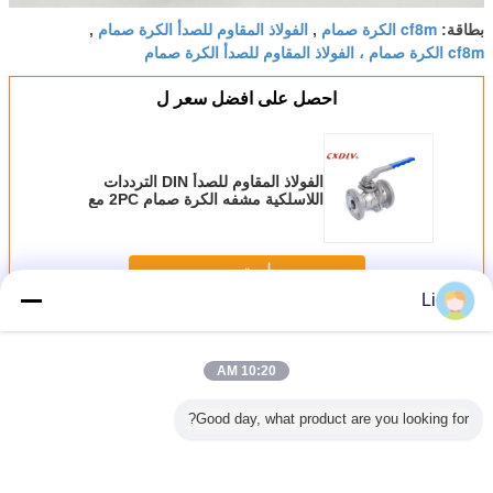
cf8m الكرة صمام
الفولاذ المقاوم للصدأ الكرة صمام
بطاقة:
,
,
cf8m الكرة صمام ، الفولاذ المقاوم للصدأ الكرة صمام
احصل على افضل سعر ل
الفولاذ المقاوم للصدأ DIN الترددات
اللاسلكية مشفه الكرة صمام 2PC مع
عملية مقبض
استمر
Li
مشفه الكرة صمام
أكثر
10:20 AM
Good day, what product are you looking for?
ة ذو حواف
صمام الكرة من
صمام كروي ذو
صمام الكرة
صمام ك
مع تشغيل
الفولاذ الكربوني مع
حواف قوي مصمم
المتجانس من الفولاذ
حواف ل
ربائي
مقعد PPL وحجم
لإدارة تدفق النفط
الكربوني 3 طريق
الشاقة، ص