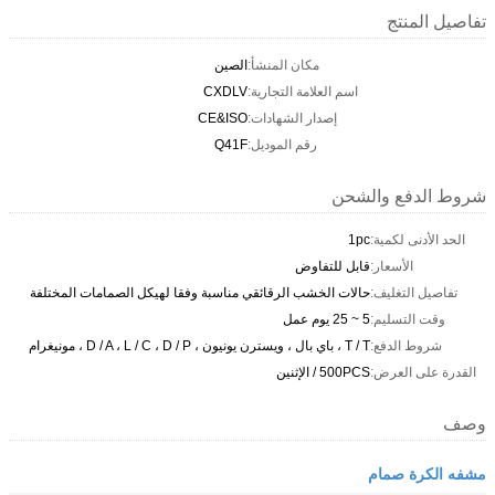
تفاصيل المنتج
مكان المنشأ:
الصين
اسم العلامة التجارية:
CXDLV
إصدار الشهادات:
CE&ISO
رقم الموديل:
Q41F
شروط الدفع والشحن
الحد الأدنى لكمية:
1pc
الأسعار:
قابل للتفاوض
تفاصيل التغليف:
حالات الخشب الرقائقي مناسبة وفقا لهيكل الصمامات المختلفة
وقت التسليم:
5 ~ 25 يوم عمل
شروط الدفع:
T / T ، باي بال ، ويسترن يونيون ، D / A ، L / C ، D / P ، مونيغرام
القدرة على العرض:
500PCS / الإثنين
وصف
مشفه الكرة صمام