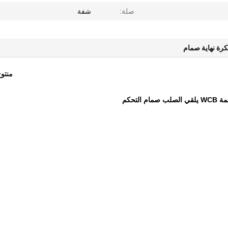
صلة:
شفة
رة نهاية صمام
منتو