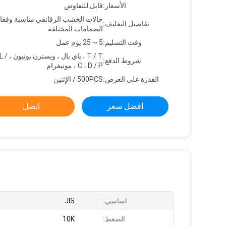
الأسعار:
قابل للتفاوض
حالات الخشب الرقائقي مناسبة وفقا 
تفاصيل التغليف:
الصمامات المختلفة
وقت التسليم:
5 ~ 25 يوم عمل
T / T ، باي 
شروط الدفع:
C ، D / P ، مونيغرام
القدرة على العرض:
500PCS / الإثنين
افضل سعر
اتصل
اساسي:
JIS
الضغط:
10K