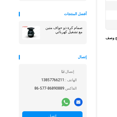
أفضل المنتجات
صمام كرة ذو حواف متين
مع تشغيل كهربائي
ج وصف
إتصال
إتصال:
Li
الهاتف ::
13857766211
الفاكس:
86-577-86890889
اتصل