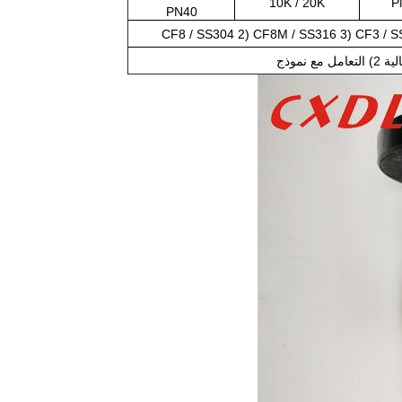
10K / 20K
P
PN40