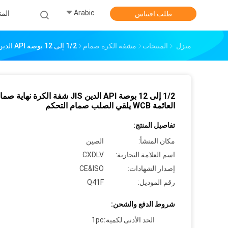
Arabic
الم
طلب اقتباس
منزل
المنتجات
مشفه الكرة صمام
1/2 إلى 12 بوصة API الدين JIS شفة الكرة نهاية صمام العائمة WCB يلقي الصلب صمام التحكم
1/2 إلى 12 بوصة API الدين JIS شفة الكرة نهاية ص
العائمة WCB يلقي الصلب صمام التحكم
تفاصيل المنتج:
مكان المنشأ:
الصين
اسم العلامة التجارية:
CXDLV
إصدار الشهادات:
CE&ISO
رقم الموديل:
Q41F
شروط الدفع والشحن:
الحد الأدنى لكمية:
1pc