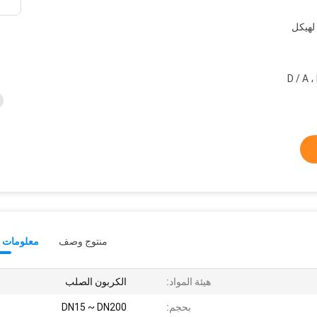
لهيكل
بال ، ويسترن يونيون ، D / A ، L /
منتوج وصف
معلومات ت
هيئة المواد:
الكربون الصلب
بحجم:
DN15 ~ DN200