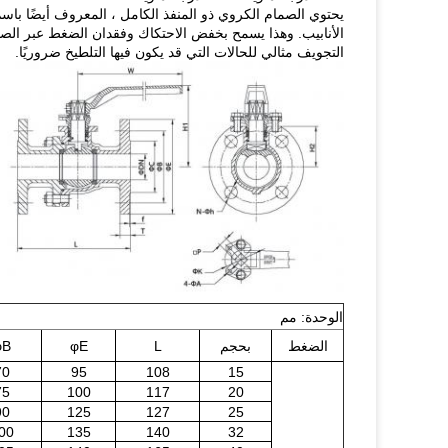
الأنابيب.
وهذا يسمح بخفض الاحتكاك وفقدان الضغط عبر الصم
التجويف مثالي للحالات التي قد يكون فيها التلطيخ ضروريًا.
الوحدة: مم
الضغط
بحجم
L
φE
φB
70
95
108
15
75
100
117
20
90
125
127
25
00
135
140
32