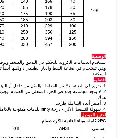
05
140
165
40
20
155
178
50
10K
40
175
190
65
50
185
203
80
75
210
229
100
10
250
356
125
40
280
394
150
90
330
457
200
الوضعية
تستخدم الصمامات الكروية للتحكم في التدفق والضغط وتوقف عن
وهي تستخدم في صناعة النفط والغاز الطبيعي ، ولكنها أيضاً ت
السكنية.
أفضلية
1. تدوير في التعبئة بدلا من المعاملة بالمثل من داخل أو البيئة من الخارج من خلال الغدة التعبئة جنبا إلى جنب مع الجذع.
2. لا يوجد مجموعة جمع في الجزء السفلي من الصمام.
يجب أ
هناك.
3. أصغر أبعاد الشاملة ظرف.
4. سهولة التشغيل الآلي - درجة ninty للذهاب مفتوحة بالكامل لإغلاق كامل.
اختيار الموديل
2PC كاملة ميناء العائمة الكرة صمام
اساسي
ANSI
GB