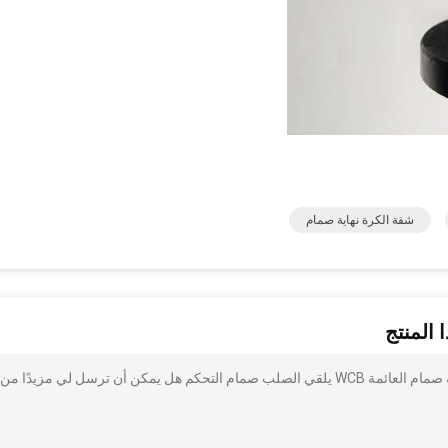
شفة الكرة نهاية صمام
 المنتج
أنا مهتم بذلك 1/2 إلى 12 بوصة API الدين JIS شفة الكرة نهاية صمام العائمة WCB يلقي الصلب صمام التحكم هل يمكن أن ترسل لي مزيدًا من