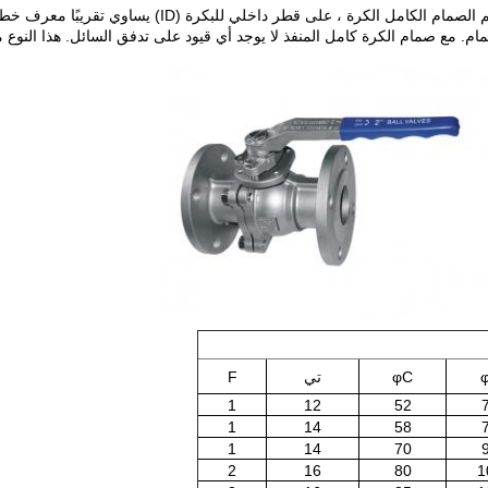
يحتوي الصمام الكروي ذو المنفذ الكامل ، المعروف أيضًا باسم الصمام الكامل الكرة ، على قطر داخلي للبكرة (ID) يساوي تقريبًا معرف 
ام.
مع صمام الكرة كامل المنفذ لا يوجد أي قيود على تدفق السائل.
هذا النوع 
φC
تي
F
1
12
52
1
14
58
1
14
70
2
16
80
1