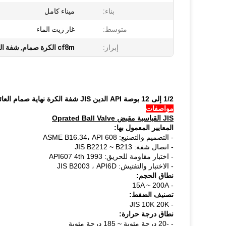
بناء:
ميناء كامل
متوسط:
غاز زيت الماء
إبراز:
cf8m الكرة صمام
,
شفة الك
1/2 إلى 12 بوصة API الدين JIS شفة الكرة نهاية صمام العائمة WCB يلقي الصلب صمام التحكم
مواصفات
JIS القياسية مقبض Oprated Ball Valve
المعايير المعمول بها:
- التصميم والتصنيع: ASME B16.34، API 608
- اتصال شفة: JIS B2212 ~ B213
- اختبار مقاومة للحريق: API607 4th 1993
- الاختبار والتفتيش: JIS B2003 ، API6D
نطاق الحجم:
- 15A ~ 200A
تصنيف الضغط:
- JIS 10K 20K
نطاق درجة حرارة:
- -20 درجة مئوية ~ 185 درجة مئوية