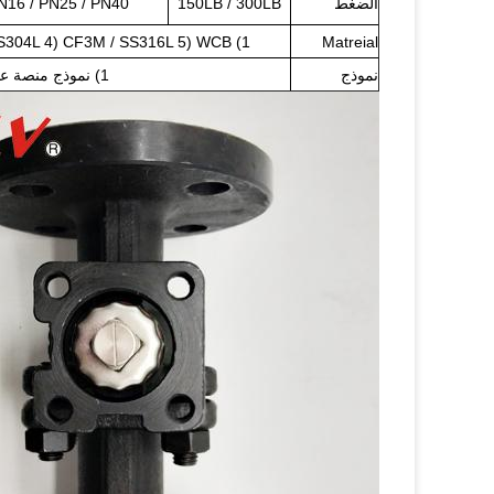
الضغط
150LB / 300LB
N16 / PN25 / PN40
1) CF8 / SS304 2) CF8M / SS316 3) CF3 / SS304L 4) CF3M / SS316L 5) WCB
Matreial
نموذج
1) نموذج منصة عالية 2) التعامل مع نموذج