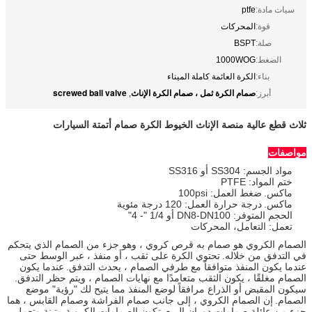
سيات مادة:
ptfe
قوة:
المحركات
صلة:
BSPT
الضغط:
1000WOG
بناء:
الكرة العائمة كاملة الميناء
صمام الكرة ثمل ، صمام الكرة الإناث
screwed ball valve
أبرز:
,
ثلاث قطع عالية منصة الإناث الخيوط الكرة صمام أتمتة السيارات
مواصفات
مواد الجسم: SS304 أو SS316
ختم المواد: PTFE
ماكس.
ضغط العمل: 100psi
ماكس.
درجة حرارة العمل: 120 درجة مئوية
الحجم المتوفر: DN8-DN100 أو 1/4 "- 4"
تعمل: التعامل، المحركات
الصمام الكروي هو صمام به قرص كروي ، وهو جزء من الصمام الذي يتحكم
في التدفق من خلاله.
تحتوي الكرة على ثقب ، أو منفذ ، عبر الوسط حتى
عندما يكون المنفذ متوافقاً مع طرفي الصمام ، يحدث التدفق.
عندما يكون
الصمام مغلقًا ، يكون الثقب متعامدًا مع نهايات الصمام ، ويتم حظر التدفق.
سيكون المقبض أو الذراع مرافقاً لوضع المنفذ مما يتيح لك "رؤية" موضع
الصمام.
إن الصمام الكروي ، إلى جانب صمام الفراشة وصمام القابس ، هما
جزء من عائلة صمامات دوران الربع.
تكون الصمامات الكروية متينة وتعمل