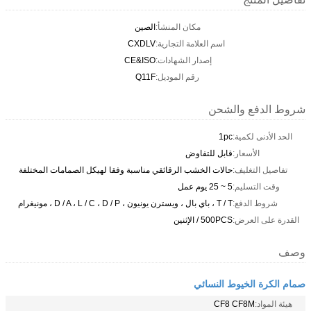
مكان المنشأ:
الصين
اسم العلامة التجارية:
CXDLV
إصدار الشهادات:
CE&ISO
رقم الموديل:
Q11F
شروط الدفع والشحن
الحد الأدنى لكمية:
1pc
الأسعار:
قابل للتفاوض
تفاصيل التغليف:
حالات الخشب الرقائقي مناسبة وفقا لهيكل الصمامات المختلفة
وقت التسليم:
5 ~ 25 يوم عمل
شروط الدفع:
T / T ، باي بال ، ويسترن يونيون ، D / A ، L / C ، D / P ، مونيغرام
القدرة على العرض:
500PCS / الإثنين
وصف
صمام الكرة الخيوط النسائي
هيئة المواد:
CF8 CF8M