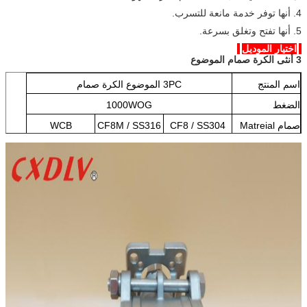
4. أنها توفر خدمة مانعة للتسرب.
5. أنها تفتح وتغلق بسرعة.
اختيار الموديل
3 أنثى الكرة صمام الموضوع
اسم المنتج
3PC الموضوع الكرة صمام
الضغط
1000WOG
صمام Matreial
CF8 / SS304
CF8M / SS316
WCB