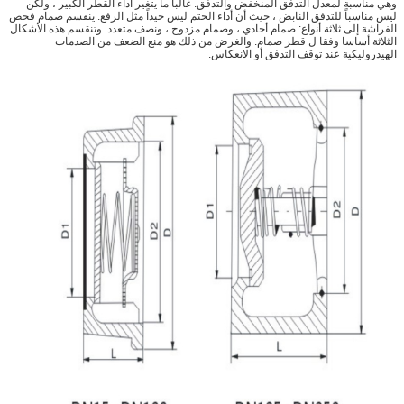
وهي مناسبة لمعدل التدفق المنخفض والتدفق. غالباً ما يتغير أداء القطر الكبير ، ولكن
ليس مناسباً للتدفق النابض ، حيث أن أداء الختم ليس جيداً مثل الرفع. ينقسم صمام فحص
الفراشة إلى ثلاثة أنواع: صمام أحادي ، وصمام مزدوج ، ونصف متعدد. وتنقسم هذه الأشكال
الثلاثة أساسا وفقا ل قطر صمام. والغرض من ذلك هو منع الضعف من الصدمات
الهيدروليكية عند توقف التدفق أو الانعكاس.