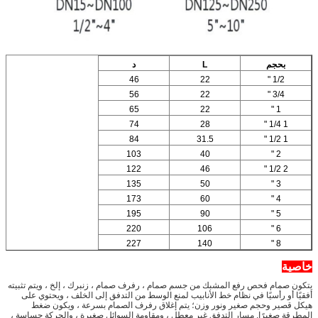
بحجم
L
د
46
22
1/2 "
56
22
3/4 "
65
22
1 "
74
28
1 1/4 "
84
31.5
1 1/2 "
103
40
2 "
122
46
2 1/2 "
135
50
3 "
173
60
4 "
195
90
5 "
220
106
6 "
227
140
8 "
خاصية
يتكون صمام فحص رفع المشبك من جسم صمام ، رفرف صمام ، زنبرك ، إلخ ، ويتم تثبيته
أفقيًا أو رأسيًا في نظام خط الأنابيب لمنع الوسط من التدفق إلى الخلف ، ويحتوي على
هيكل قصير وحجم صغير ونور وزن؛ يتم إغلاق رفرف الصمام بسرعة ، ويكون ضغط
المطرقة صغيرًا. مسار التدفق غير معطل ، ومقاومة السوائل صغيرة ، والحركة حساسة ،