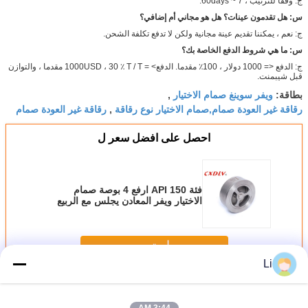
ج: وفقا للترتيب ، 7 ~ 60days.
س: هل تقدمون عينات؟
هل هو مجاني أم إضافي؟
ج: نعم ، يمكننا تقديم عينة مجانية ولكن لا تدفع تكلفة الشحن.
س: ما هي شروط الدفع الخاصة بك؟
ج: الدفع <= 1000 دولار ، 100٪ مقدما. الدفع> = 1000USD ، 30 ٪ T / T مقدما ، والتوازن
قبل شيبمنت.
ويفر سوينغ صمام الاختيار
بطاقة:
,
رقاقة غير العودة صمام,صمام الاختيار نوع رقاقة
رقاقة غير العودة صمام
,
احصل على افضل سعر ل
فئة API 150 ارفع 4 بوصة صمام
الاختيار ويفر المعادن يجلس مع الربيع
استمر
Li
رقاقة فحص الصمام
أكثر