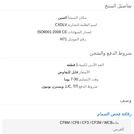
تفاصيل المنتج
مكان المنشأ:
الصين
اسم العلامة التجارية:
CXDLV
إصدار الشهادات:
ISO9001:2008 CE
رقم الموديل:
H71
شروط الدفع والشحن
الحد الأدنى لكمية:
1 قطعة
الأسعار:
قابل للتفاوض
وقت التسليم:
7-30 يوما
شروط الدفع:
L/C, T/T, ويسترن يونيون
وصف
رقاقة فحص الصمام
مادة
CF8M / CF8 / CF3 / CF3M / WCB
القرص: