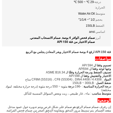
درجة
-29 ℃ ~ 500 ℃
الحرارة:
متوسط:
Water.Air.Oil
بحجم:
1/2 "~ 1/1/4"
الضغط:
150LB
اساسي:
ansi
صمام فحص الوافر 4 بوصة
صمام الانسحاب المعدني
أبرز:
,
,
صمام الاختبار من فئة API 150
فئة API 150 ارفع 4 بوصة صمام الاختيار ويفر المعادن يجلس مع الربيع
مواصفات
تصميم وفقا ل
API 594
وجها لوجه وفقا ل
API594
تصنيف الضغط ودرجة الحرارة وفقًا لـ
ASME B16.34
الاختبار والتفتيش وفقا ل
API 598
المواد
: CF8M (SS316) ، CF8 (SS304) ، DIN4.4408 / 4.4308 متاح
ضغط العمل
: 150LB ~ 300LB
درجة الحرارة المناسبة
: -196
درجة
مئوية ~ 550 درجة مئوية (درجة حرارة مختلفة. لمواد
مختلفة)
متوسط ​​مناسب
: ماء ، غاز طبيعي ، زيت وبعض السوائل المسببة للتآكل
الوضعية
إن رفرف صمام صمام الرفع هو صمام على شكل قرص ويتم تدويره حول عمود مدخل
مقعد الصمام. يتم تبسيط مرور التدفق ومقاومة التدفق أصغر من صمام فحص الفراشة.