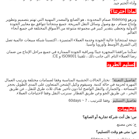
وأداء الختم جيد.
لماذا أخترتنا؟
ونزهو Xidelong صمام المحدودة ، هو الصانع والمصدر المهنية التي تهتم بتصميم وتطوير
وإنتاج صمام ، مع وصول وسائل النقل المريحة. جميع منتجاتنا تتوافق مع معايير الجودة
الدولية وتحظى بتقدير كبير في مجموعة متنوعة من الأسواق المختلفة في جميع أنحاء
العالم.
نتيجة لمنتجاتنا عالية الجودة وخدمة العملاء المتميزة ، اكتسبنا شبكة مبيعات عالمية تصل
إلى الشرق الأوسط وأوروبا وآسيا.
تمكّننا مرافقنا المجهزة جيدًا ومراقبة الجودة الممتازة في جميع مراحل الإنتاج من ضمان
رضا العملاء التام. الى جانب ذلك ، تلقينا ISO9001 و CE.
تسليم الطرود
"تفاصيل التعبئة"
: نختار الحالات الخشبية المناسبة وفقا لصمامات مختلفة وترتيب العمال
المهرة لحزمة في حالة كدمة. وسيقوم وكيل الشحن المتعاون على المدى الطويل بحجز
المساحة ، والجمارك والنقل الواضح لنا دون تأخير. هناك ثلاث طرق للنقل ، عن طريق
البحر ، عن طريق الجو وعن طريق القطار. سنرتب النقل وفقا لاحتياجات العملاء.
تفاصيل التسليم
: وفقا للترتيب ، 7 ~ 60days
التعليمات
س: هل أنت شركة تجارية أو الصانع؟
ج: نحن مصنع.
س: متى هو وقت التسليم؟