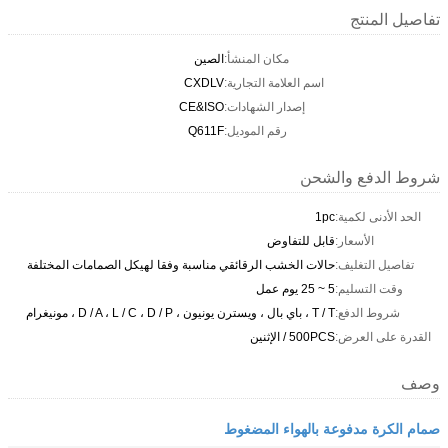
تفاصيل المنتج
مكان المنشأ:
الصين
اسم العلامة التجارية:
CXDLV
إصدار الشهادات:
CE&ISO
رقم الموديل:
Q611F
شروط الدفع والشحن
الحد الأدنى لكمية:
1pc
الأسعار:
قابل للتفاوض
تفاصيل التغليف:
حالات الخشب الرقائقي مناسبة وفقا لهيكل الصمامات المختلفة
وقت التسليم:
5 ~ 25 يوم عمل
شروط الدفع:
T / T ، باي بال ، ويسترن يونيون ، D / A ، L / C ، D / P ، مونيغرام
القدرة على العرض:
500PCS / الإثنين
وصف
صمام الكرة مدفوعة بالهواء المضغوط