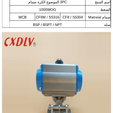
اسم المنتج
3PC الموضوع الكرة صمام
الضغط
1000WOG
صمام Matreial
CF8 / SS304
CF8M / SS316
WCB
صلة
BSP / BSPT / NPT