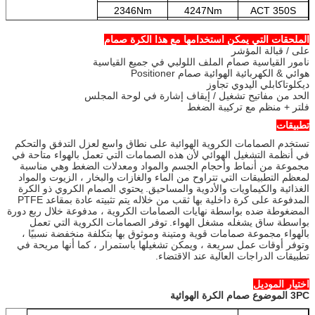
2346Nm
4247Nm
ACT 350S
2624Nm
6559Nm
ACT 400S
الملحقات التي يمكن استخدامها مع هذا الكرة صمام
على / قبالة المؤشر
نامور القياسية صمام الملف اللولبي في جميع القياسية
هوائي & الكهربائية الهوائية صمام Positioner
ديكلوتاكابلي اليدوي تجاوز
الحد من مفاتيح تشغيل / إيقاف إشارة في لوحة المجلس
فلتر + منظم مع تركيبة الضغط
تطبيقات
تستخدم الصمامات الكروية الهوائية على نطاق واسع لعزل التدفق والتحكم
في أنظمة التشغيل الهوائي لأن هذه الصمامات التي تعمل بالهواء متاحة في
مجموعة من أنماط وأحجام الجسم والمواد ومعدلات الضغط وهي مناسبة
لمعظم التطبيقات التي تتراوح من الماء والغازات والبخار ، الزيوت والمواد
الغذائية والكيماويات والأدوية والمساحيق.
يحتوي الصمام الكروي ذو الكرة
المدفوعة على كرة داخلية بها ثقب من خلاله يتم تثبيته عادة بمقاعد PTFE
المضغوطة ضده بواسطة نهايات الصمامات الكروية ، مدفوعة خلال ربع دورة
بواسطة ساق يشغله مشغل الهواء.
توفر الصمامات الكروية التي تعمل
بالهواء مجموعة صمامات قوية ومتينة وموثوق بها بتكلفة منخفضة نسبيًا ،
وتوفر أوقات عمل سريعة ، ويمكن تشغيلها باستمرار ، كما أنها مريحة في
تطبيقات الدراجات العالية عند الاقتضاء.
اختيار الموديل
3PC الموضوع صمام الكرة الهوائية