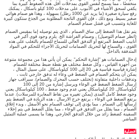
منخفضًا ، مما يسمح لنفس القوى بمدخلات أقل.
هذه الضغوط كبيرة بما
يكفي لسحق الأشياء في الأنبوب.
على مدخلات 100 كيلو باسكال ، يمكنك
رفع سيارة صغيرة (ما يزيد عن 1000 رطل) بسهولة ، وهذا هو صمام هوائي
صغير بسيط.
ومع ذلك ، فإن القوى الناتجة المطلوبة من الجذع ستكون كبيرة
للغاية وتتسبب في فشل صمام الصمام.
يتم نقل هذا الضغط إلى ساق الصمام ، الذي يتم توصيله إما بمقبس الصمام
(انظر صمام التوصيل) ، وصمام الفراشة الخ. يلزم وجود قوى أكبر في
أنابيب الضغط المرتفع أو التدفق العالي للسماح للصمام بالتغلب على هذه
القوى ، والسماح لها لتحريك الصمامات لتحريك الأجزاء للتحكم في المواد
المتدفقة بالداخل.
إدخال الصمامات هو "إشارة التحكم".
يمكن أن يأتي هذا من مجموعة متنوعة
من أجهزة القياس ، وكل ضغط مختلف هو نقطة ضبط مختلفة للصمام.
إشارة قياسية قياسية هي 20 إلى 100 كيلوباسكال.
على سبيل المثال ،
يمكن أن يتحكم الصمام في الضغط في وعاء له تدفق خارجي ثابت ،
وتدفقات داخلية متفاوتة (تختلف حسب المحرك والصمام).
سيراقب جهاز
إرسال الضغط الضغط في الوعاء ويرسل إشارة من 20 إلى 100
كيلوباسكال.
20 كيلوباسكال يعني عدم وجود ضغط ، 100 كيلوباسكال يعني
وجود ضغط كامل المدى (يمكن تغييره من نقاط المعايرة للمرسلات).
عندما
يرتفع الضغط في الوعاء ، يرتفع خرج الارسال ، هذه الزيادة في الضغط يتم
إرسالها إلى الصمام ، مما يؤدي إلى توقف الصمام نحو الأسفل ، وبدء إغلاق
الصمام ، مما يقلل من التدفق في الوعاء ، مما يقلل الضغط في يتم إخلاء
السفينة كضغط زائد من خلال التدفق الخارجي.
وهذا ما يسمى عملية التمثيل
المباشر.
أفضلية