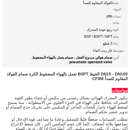
هيئة
الفولاذ المقاوم للصدأ
المواد:
سيات
ptfe
مادة:
قوة:
ربيع عودة المحرك
صلة:
BSP / BSPT / NPT
بناء:
3 قطع
متوسط:
غاز زيت الماء
صمام هوائي مزدوج الفعل ، صمام يعمل بالهواء المضغوط
أبرز:
,
pneumatic operated valve
DN15 - DN100 الخيط BSPT تعمل بالهواء المضغوط الكرة صمام الفولاذ
المقاوم للصدأ CF8M
مواصفات
يتكون المحرك الهوائي بشكل رئيسي من مكبس أو غشاء يطور القوة
المحركة.
يحافظ على الهواء في الجزء العلوي من الاسطوانة ، مما يسمح
لضغط الهواء بإجبار الحجاب الحاجز أو المكبس على تحريك جذع الصمام أو
تدوير عنصر تحكم الصمام.
تتطلب الصمامات ضغطًا قليلًا للتشغيل وعادةً ما تضاعف قوة الإدخال أو
تضاعفها بثلاثة أضعاف.
كلما كان حجم المكبس أكبر ، كان ضغط الإخراج
أكبر.
يمكن أن يكون وجود مكبس أكبر أيضًا جيدًا إذا كان عرض الهواء