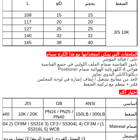
الضغط
بحجم
φD
L
108
15
15
0
117
20
20
5
127
25
25
JIS 10K
5
140
32
32
0
165
38
40
5
178
50
50
الملحقات التي يمكن استخدامها مع هذا الكرة صمام
على / قبالة المؤشر
نامور القياسية صمام الملف اللولبي في جميع القياسية
هوائي & الكهربائية الهوائية صمام Positioner
ديكلوتاكابلي اليدوي تجاوز
الحد من مفاتيح تشغيل / إيقاف إشارة في لوحة المجلس
فلتر + منظم مع تركيبة الضغط
اختيار أكثر
اساسي
ANSI
GB
JIS
N
PN16 / PN25 /
الضغط
150LB / 300LB
10K / 20K
PN40
PN40
 SS304 2) CF8M / SS316 3) CF3 / SS304L 4) CF3M /
صمام Matreial
SS316L 5) WCB
المشغل
1) التمثيل الفردي (عودة الربيع) 2) تمثيل مزدوج