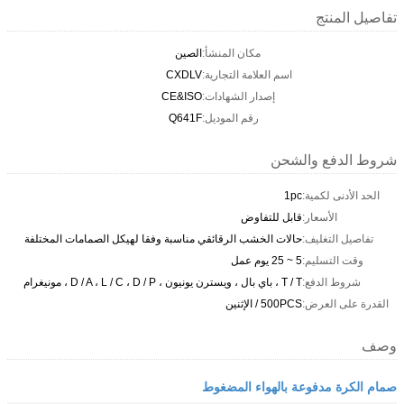
تفاصيل المنتج
مكان المنشأ:
الصين
اسم العلامة التجارية:
CXDLV
إصدار الشهادات:
CE&ISO
رقم الموديل:
Q641F
شروط الدفع والشحن
الحد الأدنى لكمية:
1pc
الأسعار:
قابل للتفاوض
تفاصيل التغليف:
حالات الخشب الرقائقي مناسبة وفقا لهيكل الصمامات المختلفة
وقت التسليم:
5 ~ 25 يوم عمل
شروط الدفع:
T / T ، باي بال ، ويسترن يونيون ، D / A ، L / C ، D / P ، مونيغرام
القدرة على العرض:
500PCS / الإثنين
وصف
صمام الكرة مدفوعة بالهواء المضغوط