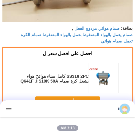
صمام هوائي مزدوج الفعل
بطاقة:
,
صمام يعمل بالهواء المضغوط,تعمل بالهواء المضغوط صمام الكرة
,
تعمل صمام هوائي
احصل على افضل سعر ل
SS316 2PC كامل ميناء هوائيّ هواء
يشغل كرة صمام Q641F JIS10K 50A
استمر
Li
صمام الكرة مدفوعة بالهواء المضغوط
أكثر
3:13 AM