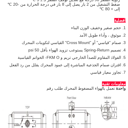
ضغط التشغيل من 2 بار يصل إلى 8 بار في درجة الحرارة من -20 ℃
إلى + 80 ℃
أفضلية
1. حجم صغير وخفيف الوزن البناء
2. موثوق ، وأداء طويل الأمد
3. صمام "قياسي" أو "Cross Mount" القياسي لتكوينات المحرك
4. تصميم Spring-Return يستوعب تزويد الهواء بأقل 50 psi
5. الفولاذ المقاوم للصدأ الخارجي تريم و FKM O- الخواتم القياسية
6. اقتران صمام الجذعية المباشرة إلى عمود المحرك يقلل من رد الفعل
7. تجاوز معيار قياسي
معلومات تقنية
واحدة
تعمل بالهواء المضغوط المحرك طلب رقم