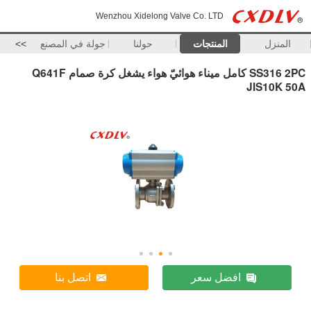
Wenzhou Xidelong Valve Co. LTD
المنزل
المنتجات
حولنا
جولة في المصنع
>>
SS316 2PC كامل ميناء هوائيّ هواء يشغل كرة صمام Q641F
JIS10K 50A
افضل سعر
اتصل بنا