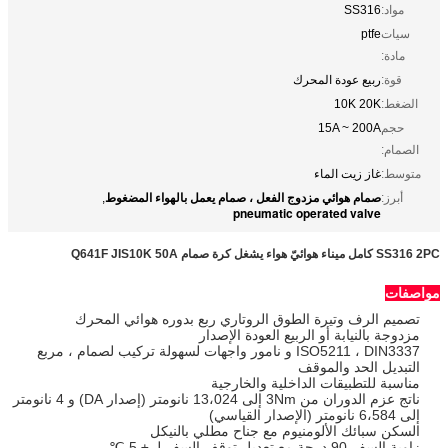
مواد:
SS316
سيات
ptfe
مادة:
قوة:
ربيع عودة المحرك
الضغط:
10K 20K
حجم
15A ~ 200A
الصمام:
متوسط:
غاز زيت الماء
صمام هوائي مزدوج الفعل ، صمام يعمل بالهواء المضغوط
أبرز:
,
pneumatic operated valve
SS316 2PC كامل ميناء هوائيّ هواء يشغل كرة صمام Q641F JIS10K 50A
مواصفات
تصميم الرف وتيرة الطوق الروتاري ربع بدوره هوائي المحرك
مزدوجة بالنيابة أو الربيع العودة الإصدار
ISO5211 ، DIN3337 و نامور واجهات لسهولة تركيب لصمام ، مربع
التبديل الحد والموقف
مناسبة للتطبيقات الداخلية والخارجية
ناتج عزم الدوران من 3Nm إلى 13،024 نانومتر (إصدار DA) و 4 نانومتر
إلى 6،584 نانومتر (الإصدار القياسي)
السكن سبائك الألومنيوم مع جناح مطلي بالنيكل
زاوية السفر 90 درجة مع تعديل توقف السفر لـ ± 5 ℃