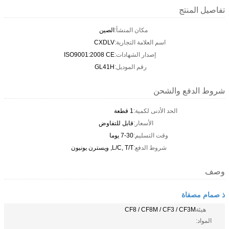
تفاصيل المنتج
مكان المنشأ:
الصين
اسم العلامة التجارية:
CXDLV
إصدار الشهادات:
ISO9001:2008 CE
رقم الموديل:
GL41H
شروط الدفع والشحن
الحد الأدنى لكمية:
1 قطعة
الأسعار:
قابل للتفاوض
وقت التسليم:
7-30 يوما
شروط الدفع:
L/C, T/T, ويسترن يونيون
وصف
ذ صمام مصفاة
هيئة
CF8 / CF8M / CF3 / CF3M
المواد: