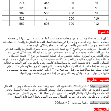
274
345
125
5 "
326
380
150
6 "
397
500
200
8 "
512
/
250
10 "
562
605
300
12 "
خاصية
1. إن فلتر Y-type هو عبارة عن معدات تصفية ذات كفاءة عالية لا غنى عنها في هندسة
معدات التنقية. وقد لعبت دورا كبيرا في معالجة المياه العادمة المنزلية والمياه المستعملة
الصناعية. مع مزايا التصميم والتطبيق ، أصبحت جاهزة الآن. كن مفضلا.
2. تتعامل المرشحات من النوع Y مع كمية كبيرة من مياه الصرف المنزلية والصناعية في
مختلف الصناعات ، بحيث يمكن إعادة استخدام الموارد المائية القيمة بشكل فعال ، مما
يوفر الكثير من الموارد المائية. تتضمن مزايا عملية التصفية من نوع Y الأتمتة الكاملة ،
منطقة تصفية كبيرة خالية من الصيانة ، كفاءة تصفية عالية ، عمر خدمة طويل ، مادة الفولاذ
المقاوم للصدأ ، دقة تصفية اختيارية ومواصفات كاملة. وهي واحدة من أكثر المعدات فعالية
في هندسة إعادة استخدام المياه مقارنةً بمعدات الترشيح الأخرى. علاوة على ذلك ، فإن
جودة المياه بعد معالجتها من قبل المرشح نوع Y لا تلبي فقط معايير التفريغ المنصوص
عليها من قبل الدولة ، ولكن أيضا الغرض من إعادة تدوير وإعادة تدوير المياه.
تسليم الطرود
"تفاصيل التعبئة"
: نختار الحالات الخشبية المناسبة وفقا لصمامات مختلفة وترتيب العمال
المهرة لحزمة في حالة كدمة. وسيقوم وكيل الشحن المتعاون على المدى الطويل بحجز
المساحة ، والجمارك والنقل الواضح لنا دون تأخير. هناك ثلاث طرق للنقل ، عن طريق
البحر ، عن طريق الجو وعن طريق القطار. سنرتب النقل وفقا لاحتياجات العملاء.
تفاصيل التسليم
: وفقا للترتيب ، 7 ~ 60days
التعليمات