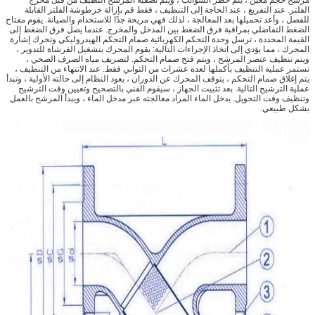
الفلتر. عند التفريغ ، عند الحاجة إلى التنظيف ، فقط قم بإزالة خرطوشة الفلتر القابلة
للفصل ، وأعد تحميلها بعد المعالجة ، لذلك فهي مريحة جدًا للاستخدام والصيانة. يقوم مفتاح
الضغط التفاضلي بمراقبة فرق الضغط بين المدخل والمخرج. عندما يصل فرق الضغط إلى
القيمة المحددة ، ترسل وحدة التحكم الكهربائية صمام التحكم الهيدروليكي وتحرك إشارة
المحرك ، مما يؤدي إلى اتخاذ الإجراءات التالية: يقوم المحرك بتشغيل الفرشاة للتدوير ،
ويتم تنظيف عنصر المرشح ، ويتم فتح صمام التحكم. لتصريف مياه الصرف الصحي ،
تستمر عملية التنظيف بأكملها لعدة عشرات من الثواني فقط. عند الانتهاء من التنظيف ،
يتم إغلاق صمام التحكم ، يتوقف المحرك عن الدوران ، يعود النظام إلى حالته الأولية ، وتبدأ
عملية الترشيح التالية. بعد تثبيت الجهاز ، سيقوم الفني بالتصحيح وتعيين وقت الترشيح
وتنظيف وقت التحويل. يدخل الماء المراد معالجته عبر مدخل الماء ، ويبدأ المرشح بالعمل
بشكل طبيعي.