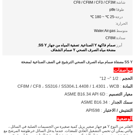
شاشة:
CF8 / CF8M / CF3 / CF3M
طوقا:
ptfe
درجة
-25 ℃ ~ 180 ℃
الحرارة:
متوسط:
Water.Air.gas
سدادة:
CF8M
صمام فاكهة Y الصناعية
تصفية المياه من جهاز SS Y
أبرز:
,
,
مضخة مياه الصرف الصحي Y صمام الشفاف
SS Y مصفاة صمام مياه الصرف الصحي الترشيح في الصف الصناعية لمضخة
مواصفات
الحجم
: 1/2 "~ 12"
المادة
: CF8M / CF8 ، SS316 / SS304،1.4408 / 1.4301 ، WCB
معيار التصميم
: ASME B16.34 API 6D
سمك الجدار
: ASME B16.34
التفتيش / الاختبار
: API598
الوضعية
الفلتر من النوع Y هو جهاز صغير يزيل كمية صغيرة من الجسيمات الصلبة في السائل ،
والتي يمكن أن تحمي التشغيل العادي للمعدات. عندما يدخل السائل خرطوشة المرشح مع
مرشح حجم معين ، يتم حظر الشوائب ، ويتم تصفية المرشح النظيف من قبل مخرج