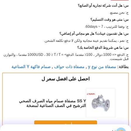
س: هل أنت شركة تجارية أو الصانع؟
ج: نحن مصنع.
س: متى هو وقت التسليم؟
ج: وفقا للترتيب ، 7 ~ 60days.
س: هل تقدمون عينات؟
هل هو مجاني أم إضافي؟
ج: نعم ، يمكننا تقديم عينة مجانية ولكن لا تدفع تكلفة الشحن.
س: ما هي شروط الدفع الخاصة بك؟
ج: الدفع <= 1000 دولار ، 100٪ مقدما. الدفع> = 1000USD ، 30 ٪ T / T مقدما ، والتوازن
قبل شيبمنت.
مصفاة من نوع y
مصفاة ذات حواف
صمام فاكهة Y الصناعية
بطاقة:
,
,
احصل على افضل سعر ل
SS Y مصفاة صمام مياه الصرف الصحي
الترشيح في الصف الصناعية لمضخة
استمر