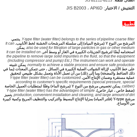
JIS B2212-B213
التفتيش / الاختبار
: JIS B2003 ، API6D
تطبيق
Y-type filter (water filter) belongs to the series of pipeline coarse filter.
ينتمي
المرشح من النوع Y (مرشح المياه) إلى سلسلة المرشحات الخشنة لخط الأنابيب.
It can
also be used for filtration of large particles in gas or other medium.
يمكن
استخدامه أيضًا لترشيح الجزيئات الكبيرة في الغاز أو وسط آخر.
It can be installed on
the pipeline to remove large solid impurities in the fluid, so that the equipment
(including compressor and pump) Etc.) The instrument can work and operate
normally to achieve a stable process and ensure safe production.
يمكن تثبيته
على خط الأنابيب لإزالة الشوائب الصلبة الكبيرة في السائل ، حتى تتمكن المعدات (بما في
ذلك الضاغط والمضخة) وما إلى ذلك) من أن تعمل الأداة وتعمل بشكل طبيعي لتحقيق
عملية مستقرة وضمان الإنتاج الآمن.
Y-type filter (water filter) can be customized
according to customer's specific requirements (special pressure, special
caliber).
يمكن تخصيص مرشح من النوع Y (مرشح الماء) وفقًا لمتطلبات العميل الخاصة
(ضغط خاص ، عيار خاص).
Y-type filter (water filter) has the advantages of simple
production, convenient installation and cleaning, and large amount of dirt.
يتميز
مرشح Y-type (فلتر المياه) بمزايا الإنتاج البسيط والتركيب والتنظيف المريح وكمية كبيرة
من الأوساخ.