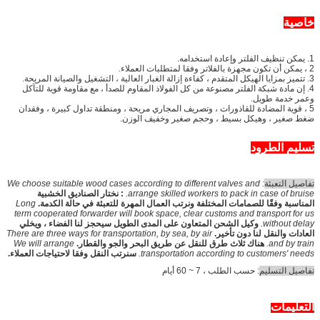
خاصية
1. يمكن تنظيف الفلتر وإعادة استخدامه.
2 ، يمكن أن تكون مجهزة بالفلاتر وفقا لمتطلبات العملاء.
3. تتميز بمزايا الهيكل المتقدم ، كفاءة إزالة الغبار العالية ، التشغيل والصيانة المريحة.
4. إن مادة شبكة الفلتر مصنوعة من كل الفولاذ المقاوم للصدأ ، مع مقاومة قوية للتآكل
وعمر خدمة طويل.
5 ، قوية المضادة للقاذورات ، وتصريف المجاري مريحة ، ومنطقة تداول كبيرة ، وفقدان
ضغط صغير ، وهيكل بسيط ، وحجم صغير وخفيف الوزن.
تسليم الطرود
تفاصيل التعبئة
: We choose suitable wood cases according to different valves and
arrange skilled workers to pack in case of bruise.
: نختار الصناديق الخشبية
المناسبة وفقًا للصمامات المختلفة ونرتب العمال المهرة للتعبئة في حالة الكدمة.
Long
term cooperated forwarder will book space, clear customs and transport for us
without delay.
وكيل الشحن المتعاون على المدى الطويل سيحجز لنا الفضاء ، ويخلي
العادات والنقل لنا دون تأخير.
There are three ways for transportation, by sea, by air
and by train.
هناك ثلاث طرق للنقل عن طريق البحر والجو والقطار.
We will arrange
transportation according to customers' needs.
سنرتب النقل وفقا لاحتياجات العملاء.
تفاصيل التسليم
: حسب الطلب ، 7 ~ 60 أيام
التعليمات