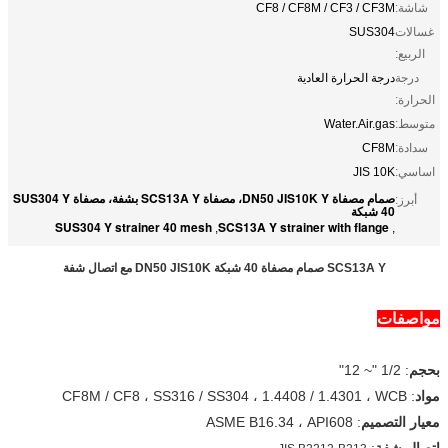
شاشة:
CF8 / CF8M / CF3 / CF3M
غسالات
SUS304
الربيع:
درجة
درجة الحرارة العادية
الحرارة:
متوسط:
Water.Air.gas
سدادة:
CF8M
اساسي:
JIS 10K
صمام مصفاة DN50 JIS10K Y، مصفاة SCS13A Y بشفة، مصفاة SUS304 Y
أبرز:
40 شبكة
SUS304 Y strainer 40 mesh
SCS13A Y strainer with flange
,
,
SCS13A Y صمام مصفاة 40 شبكة DN50 JIS10K مع اتصال شفة
مواصفات
بحجم
: 1/2 "~ 12"
مواد
: CF8M / CF8 ، SS316 / SS304 ، 1.4408 / 1.4301 ، WCB
معيار التصميم
: ASME B16.34 ، API608
اتصال شفة
: