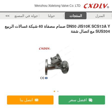
Wenzhou Xidelong Valve Co. LTD
المنزل
المنتجات
حولنا
جولة في المصنع
>>
DN50 JIS10K SCS13A Y صمام مصفاة 40 شبكة غسالات الربيع
SUS304 مع اتصال شفة
افضل سعر
اتصل بنا