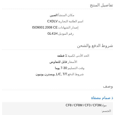
تفاصيل المنتج
مكان المنشأ:
الصين
اسم العلامة التجارية:
CXDLV
إصدار الشهادات:
ISO9001:2008 CE
رقم الموديل:
GL41H
شروط الدفع والشحن
الحد الأدنى لكمية:
1 قطعة
الأسعار:
قابل للتفاوض
وقت التسليم:
7-30 يوما
شروط الدفع:
L/C, T/T, ويسترن يونيون
وصف
ذ صمام مصفاة
مواد
CF8 / CF8M / CF3 / CF3M
الجسم: