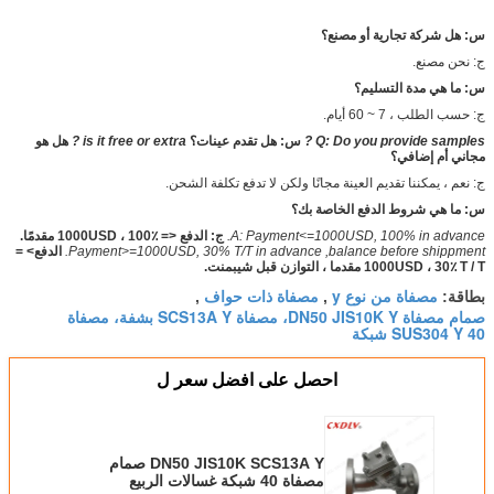
س: هل شركة تجارية أو مصنع؟
ج: نحن مصنع.
س: ما هي مدة التسليم؟
ج: حسب الطلب ، 7 ~ 60 أيام.
Q: Do you provide samples ?
س: هل تقدم عينات؟
is it free or extra ?
هل هو
مجاني أم إضافي؟
ج: نعم ، يمكننا تقديم العينة مجانًا ولكن لا تدفع تكلفة الشحن.
س: ما هي شروط الدفع الخاصة بك؟
A: Payment<=1000USD, 100% in advance.
ج: الدفع <= 1000USD ، 100٪ مقدمًا.
Payment>=1000USD, 30% T/T in advance ,balance before shippment.
الدفع> =
1000USD ، 30٪ T / T مقدما ، التوازن قبل شيبمنت.
مصفاة من نوع y
مصفاة ذات حواف
بطاقة:
,
,
صمام مصفاة DN50 JIS10K Y، مصفاة SCS13A Y بشفة، مصفاة
SUS304 Y 40 شبكة
احصل على افضل سعر ل
DN50 JIS10K SCS13A Y صمام
مصفاة 40 شبكة غسالات الربيع