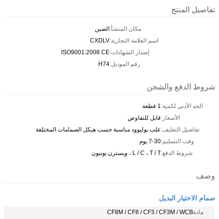
تفاصيل المنتج
مكان المنشأ:
الصين
اسم العلامة التجارية:
CXDLV
إصدار الشهادات:
ISO9001:2008 CE
رقم الموديل:
H74
شروط الدفع والشحن
الحد الأدنى لكمية:
1 قطعة
الأسعار:
قابل للتفاوض
تفاصيل التغليف:
علب بوليوود مناسبة حسب هيكل الصمامات المختلفة
وقت التسليم:
7-30 يوم
شروط الدفع:
L / C ، T / T ، ويسترن يونيون
وصف
صمام الاختيار البديل
مادة
CF8M / CF8 / CF3 / CF3M / WCB