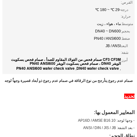
القرص:
درجة
-29 ℃ ~ 180 ℃
حرارة:
متوسط:
ماء ، هواء ، زيت
بحجم:
DN40 ~ DN600
ضغط:
PN40 / ANSI600
البعد
JB / ANSI
شفة:
CF3 CF3M صمام فحص من الفولاذ المقاوم للصدأ ، صمام فحص بسكويت
أبرز:
الويفر DN40 ، صمام فحص بسكويت الويفر PN40 ANSI600
PN40 ANSI600 wafer check valve
DN40 wafer check valve
,
,
صمام عدم رجوع يتأرجح من نوع الرقاقة في صمام عدم رجوع ذو أبعاد قصيرة وجهاً لوجه
تحديد
المعايير المعمول بها:
- وجها لوجه: AP16D / AMSE B16.10
- بعد الشفة: ANSI / DIN / JIS / JB
نطاق الحجم: