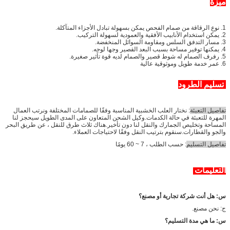
ميزة
1. نوع الرقاقة من صمام الفحص يمكن بسهولة تبادل الأجزاء المتآكلة.
2. يمكن استخدام الأنابيب الأفقية والعمودية لسهولة التركيب.
3. مسار التدفق السلس ومقاومة السوائل المنخفضة.
4. يمكنها توفير مساحة بسبب البعد القصير وجها لوجه.
5. رفرف الصمام له شوط قصير والصمام لديه قوة تأثير صغيرة.
6. عمر خدمة طويل وموثوقية عالية
تسليم الطرود
تفاصيل التعبئة
: نختار العلب الخشبية المناسبة وفقًا للصمامات المختلفة ونرتب العمال
المهرة للتعبئة في حالة الكدمات.وكيل الشحن المتعاون على المدى الطويل سيحجز لنا
المساحة وتخليص الجمارك والنقل لنا دون تأخير.هناك ثلاث طرق للنقل ، عن طريق البحر
والجو والقطارات.سنقوم بترتيب النقل وفقًا لاحتياجات العملاء.
تفاصيل التسليم
: حسب الطلب ، 7 ~ 60 يومًا
التعليمات
س: هل أنت شركة تجارية أو مصنع؟
ج: نحن مصنع.
س: ما هي مدة التسليم؟