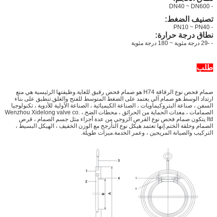
- DN40 ~ DN600
تصنيف الضغط:
- PN10 ~ PN40
نطاق درجة حرارة:
- -29 درجة مئوية ~ 180 درجة مئوية
طلب
صمام فحص نوع الرقاقة H74 هو صمام فحص رقيق للغاية.وظيفتها الرئيسية هي منع
ارتداد الوسط.هو صمام آلي يعتمد على الضغط المتوسط ​​للفتح والغلق.تنطبق على بناء
السفن ، صناعة البتروكيماويات ، الصناعة الكيميائية ، الصناعة الأولية للأدوية ، تكنولوجيا
الصمامات ، معدات الحماية من الحرائق ، محطات الضخ.Wenzhou Xidelong valve co. ،
ltd يتكون صمام فحص نوع القرص الزوجي من عدة أجزاء مثل جسم الصمام ، قرص
الصمام وحلقة الختم.إنها تعتمد هيكل نوع التأرجح مع الوزن الخفيف ، الهيكل البسيط ،
التركيب والصيانة المريحين ، وعمر الخدمة.ميزات طويلة.