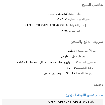
تفاصيل المنتج
مكان المنشأ:
تشجيانغ ، الصين
اسم العلامة التجارية:
CXDLV
إصدار الشهادات:
ISO9001:2008&PED 2014/68/EU
رقم الموديل:
H76
شروط الدفع والشحن
الحد الأدنى لكمية:
1 قطعة
الأسعار:
قابل للتفاوض
تفاصيل التغليف:
علب بوليوود مناسبة حسب هيكل الصمامات المختلفة
وقت التسليم:
7-30 يوم
شروط الدفع:
L / C ، T / T ، ويسترن يونيون
وصف
صمام فحص اللوحة المزدوج
مادة
CF8M / CF8 / CF3 / CF3M / WCB