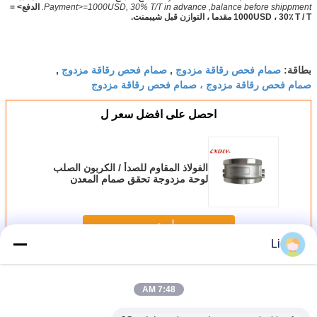
Payment>=1000USD, 30% T/T in advance ,balance before shippment.
الدفع> =
1000USD ، 30٪ T / T مقدما ، التوازن قبل شيبمنت.
صمام فحص رقاقة مزدوج
صمام فحص رقاقة مزدوج
بطاقة:
,
,
صمام فحص رقاقة مزدوج ، صمام فحص رقاقة مزدوج
احصل على افضل سعر ل
الفولاذ المقاوم للصدأ / الكربون الصلب
لوحة مزدوجة تحقق صمام المعدن
يتوقف نمط رقاقة DN50 ~ DN600
استمر
Li
صمام فحص اللوحة المزدوج
أكثر
7:48 AM