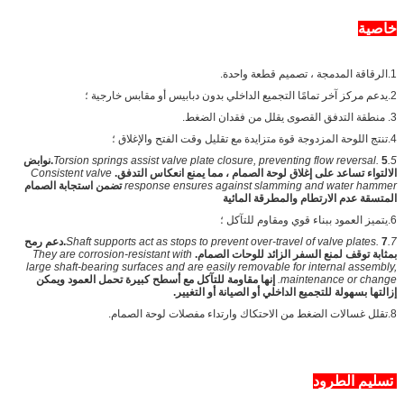
خاصية
1.الرقاقة المدمجة ، تصميم قطعة واحدة.
2.يدعم مركز آخر تمامًا التجميع الداخلي بدون دبابيس أو مقابس خارجية ؛
3. منطقة التدفق القصوى يقلل من فقدان الضغط.
4.تنتج اللوحة المزدوجة قوة متزايدة مع تقليل وقت الفتح والإغلاق ؛
5.Torsion springs assist valve plate closure, preventing flow reversal.
5.نوابض
الالتواء تساعد على إغلاق لوحة الصمام ، مما يمنع انعكاس التدفق.
Consistent valve
response ensures against slamming and water hammer
تضمن استجابة الصمام
المتسقة عدم الارتطام والمطرقة المائية
6.يتميز العمود ببناء قوي ومقاوم للتآكل ؛
7.Shaft supports act as stops to prevent over-travel of valve plates.
7.دعم رمح
بمثابة توقف لمنع السفر الزائد للوحات الصمام.
They are corrosion-resistant with
large shaft-bearing surfaces and are easily removable for internal assembly,
maintenance or change.
إنها مقاومة للتآكل مع أسطح كبيرة تحمل العمود ويمكن
إزالتها بسهولة للتجميع الداخلي أو الصيانة أو التغيير.
8.تقلل غسالات الضغط من الاحتكاك وارتداء مفصلات لوحة الصمام.
تسليم الطرود