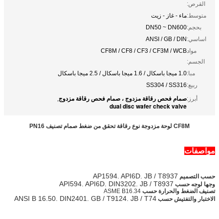
القرص:
متوسط:
ماء - غاز - زيت
بحجم:
DN50 ~ DN600
اساسي:
ANSI / GB / DIN
مواد
CF8M / CF8 / CF3 / CF3M / WCB
الجسم:
مبا:
1.0 ميجا باسكال / 1.6 ميجا باسكال / 2.5 ميجا باسكال
ربيع:
SS304 / SS316
صمام فحص رقاقة مزدوج ، صمام فحص رقاقة مزدوج
أبرز:
,
dual disc wafer check valve
CF8M لوحة مزدوجة نوع رقاقة تحقق من ضغط صمام تصنيف PN16
مواصفات
AP1594.
API6D.
JB / T8937
حسب التصميم
API594.
API6D.
DIN3202.
JB / T8937
وجها لوجه حسب
تصنيف الضغط والحرارة حسب
ASME B16.34
ANSI B 16.50.
DIN2401.
GB / T9124.
JB / T74
الاختبار والتفتيش حسب