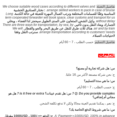
تفاصيل التعبئة
: We choose suitable wood cases according to different valves and
arrange skilled workers to pack in case of bruise.
: نختار الصناديق الخشبية
المناسبة وفقًا للصمامات المختلفة ونرتب العمال المهرة للتعبئة في حالة الكدمة.
Long
term cooperated forwarder will book space, clear customs and transport for us
without delay.
وكيل الشحن المتعاون على المدى الطويل سيحجز لنا الفضاء ، ويخلي
الجمارك ويعاد النقل بدون تأخير.
There are three ways for transportation, by sea, by
air and by train.
هناك ثلاث طرق للنقل عن طريق البحر والجو والقطار.
We will
arrange transportation according to customers' needs.
سنرتب النقل وفقا
لاحتياجات العملاء.
تفاصيل التسليم
: حسب الطلب ، 7 ~ 60 أيام
التعليمات
س: هل شركة تجارية أو مصنع؟
ج: نحن شركة مصنعة لأكثر من 16 عامًا.
س: ما هي مدة التسليم؟
ج: حسب الطلب ، 7 ~ 60 أيام.
Q: Do you provide samples ?
س: هل تقدم عينات؟
is it free or extra ?
هل هو
مجاني أم إضافي؟
ج: نعم ، يمكننا تقديم العينة مجانًا ولكن لا تدفع تكلفة الشحن.
س: ما هي شروط الدفع الخاصة بك؟
A: Payment<=1000USD, 100% in advance.
ج: الدفع <= 1000USD ، 100٪ مقدمًا.