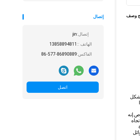
ج وصف
إتصال
إتصال:
jin
الهاتف ::
13858894811
الفاكس:
86-577-86890889
اتصل
بشكل
ص.إنه
جاه
ائل