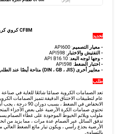
CF8M كروي كروي صمام RF ذو حواف ANSI 150 رطل
تحديد
- معيار التصميم
: API600
- التفتيش والاختبار
: API598
- وجها لوجه البعد
: API B16.10
- اختبار الضغط
: API598
- معايير أخرى (DIN ، GB ، JIS) متاحة أيضًا عند الطلب.
طلب
تعد الصمامات الكروية صمامًا شائعًا للغاية في صناعة 
عام لتطبيقات الاختناق الدقيقة.تتميز الصمامات الكر
الانخفاض في الضغط ، بسبب دوران 90 درجة ، يجب أن تتدفق العملية من خلال الصمام.
تحتوي صمامات الكرة الأرضية على بعض الأجزاء المتحر
ملولب ويلائم الخيوط الموجودة على غطاء الصمام.يسمح
تدفق السائل عبر الصمام عدة مرات ، مما يزيد من ان
الأرضية بجذع رأسي ، ويكون تيار مائع الضغط العالي 
بالتساوي.