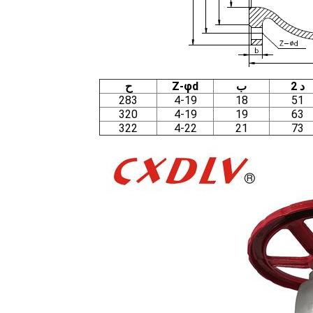
د 2
ب
Z-φd
ح
283
4-19
18
51
320
4-19
19
63
322
4-22
21
73