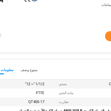
مامات
منتوج وصف
معلومات ت
C
بحجم:
1/1/2 "~ 12"
مادة الختم:
PTFE
عقارب:
QT400-17
,
الصمام الكروي ANSI 150LB
,
صمام الكرة الأرضية مع الضمان