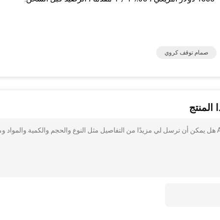
صمام توقف كروي
 المنتج
أنا مهتم بذلك CF8M RF ذو الشفاه الكروية ANSI 150LB Valvel هل يمكن أن ترسل لي مزيدًا من التفاصيل مثل النوع والحجم والكمية والمواد و