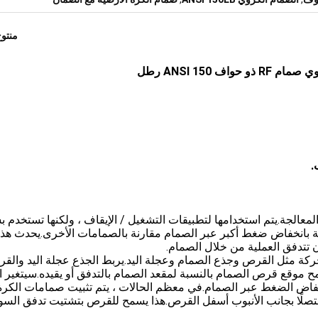
منتو
المعالجة.يتم استخدامها لتطبيقات التشغيل / الإيقاف ، ولكنها تستخدم 
وية بانخفاض ضغط أكبر عبر الصمام مقارنة بالصمامات الأخرى.يحدث هذا
كة مثل القرص وجذع الصمام وعجلة اليد.يربط الجذع عجلة اليد والقر
 موقع قرص الصمام بالنسبة لمقعد الصمام بالتدفق أو يقيده.سيتغير ات
خفاض الضغط عبر الصمام.في معظم الحالات ، يتم تثبيت صمامات الكرة
متصلًا بجانب الأنبوب أسفل القرص.هذا يسمح للقرص بتشتيت تدفق السو