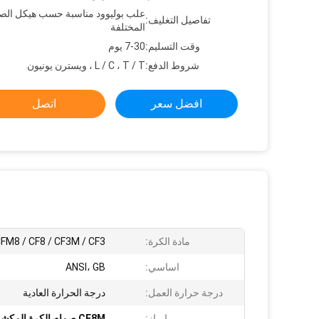
علب بوليوود مناسبة حسب هيكل الص
تفاصيل التغليف:
المختلفة
وقت التسليم:
7-30 يوم
شروط الدفع:
L / C ، T / T ، ويسترن يونيون
افضل سعر
اتصل
مادة الكرة:
FM8 / CF8 / CF3M / CF3
اساسي:
ANSI، GB
درجة حرارة العمل:
درجة الحرارة العادية
إبراز:
CF8M صمام الكرة المكشوف