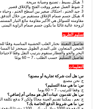
1. هيكل بسيط ، تصنيع وصيانة مريحة.
2. شوط العمل صغير ووقت الفتح والإغلاق قصير.
3. جيد الختم ، احتكاك صغير بين أسطح الختم ، وحياة طويلة.
4. هيكل جسم صمام الإغلاق مستقيم من خلال التدفق الم
مقاومته للسوائل هي الأكبر.مقاومة مائع التيار المست
لزوجة عالية.غالبًا ما يكون جسم صمام الزاوية اليمنى
تسليم الطرود
تفاصيل التعبئة
: نختار العلب الخشبية المناسبة وفقًا ل
الشحن المتعاون على المدى الطويل سيحجز لنا المساح
البحر والجو والقطار.سنقوم بترتيب النقل وفقًا لاحتياجا
تفاصيل التسليم
: حسب الطلب ، 7 ~ 60 يومًا
التعليمات
س: هل أنت شركة تجارية أو مصنع؟
ج: نحن مصنع.
س: ما هي مدة التسليم؟
ج: وفقا للترتيب ، 7 ~ 60 يوما.
س: هل تقدمون عينات؟هل هو مجاني أم إضافي؟
ج: نعم ، يمكننا تقديم العينة مجانًا ولكن لا ندفع تكلفة ا
س: ما هي شروط الدفع الخاصة بك؟
ج: الدفع <= 1000 دولار أمريكي ، 100٪ مقدمًا.الدفع> = 1000 دولار أمريكي ، 30٪ T / T مقدمًا ، الرصيد قبل الشحن.