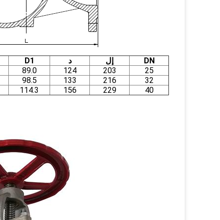
DN
إل
د
D1
89.0
124
203
25
98.5
133
216
32
114.3
156
229
40