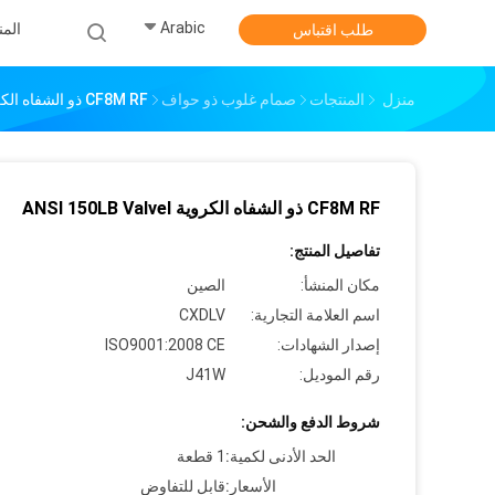
Arabic
الم
طلب اقتباس
منزل
المنتجات
صمام غلوب ذو حواف
CF8M RF ذو الشفاه الكروية ANSI 150LB Valvel
CF8M RF ذو الشفاه الكروية ANSI 150LB Valvel
تفاصيل المنتج:
مكان المنشأ:
الصين
اسم العلامة التجارية:
CXDLV
إصدار الشهادات:
ISO9001:2008 CE
رقم الموديل:
J41W
شروط الدفع والشحن:
الحد الأدنى لكمية:
1 قطعة
الأسعار:
قابل للتفاوض