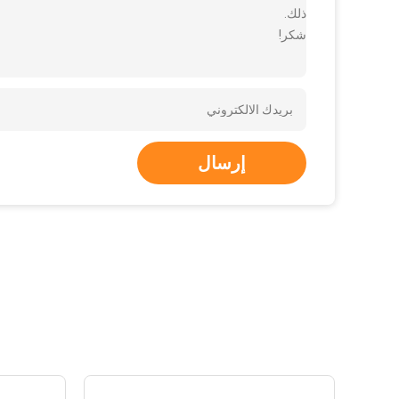
ذلك.
شكر!
إرسال