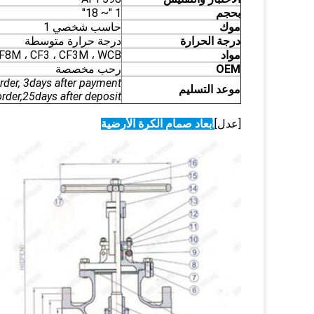
بحجم
1 "~ 18"
موك
حاسب شخصي 1
درجة الحرارة
درجة حرارة متوسطة
مواد
F8M ، CF3 ، CF3M ، WCB ...
OEM
رحب مخصصة
der, 3days after payment.
موعد التسليم
order,25days after deposit
[عدل]
أبعاد صمام الكرة الأرضية