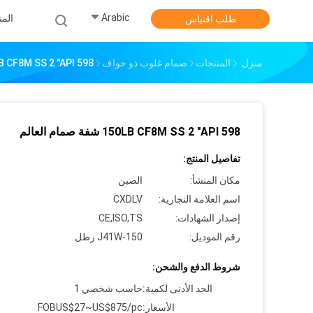
Arabic
الم
طلب اقتباس
منزل
المنتجات
صمام غلوب ذو حواف
150LB CF8M SS 2 "API 598 شفة صما
150LB CF8M SS 2 "API 598 شفة صمام العالم
تفاصيل المنتج:
مكان المنشأ:
الصين
اسم العلامة التجارية:
CXDLV
إصدار الشهادات:
CE,ISO,TS
رقم الموديل:
J41W-150 رطل
شروط الدفع والشحن:
الحد الأدنى لكمية:
حاسب شخصي 1
الأسعار:
FOBUS$27~US$875/pc