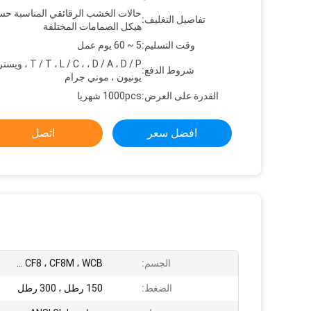
حالات الخشب الرقائقي المناسبة ح
تفاصيل التغليف:
هيكل الصمامات المختلفة
وقت التسليم:
5 ~ 60 يوم عمل
T / T ، L / C ، ، D / A ، D / P
شروط الدفع:
يونيون ، موني جرام
القدرة على العرض:
1000pcs شهريا
افضل سعر
اتصل
الجسم:
CF8 ، CF8M ، WCB ...
الضغط:
150 رطل ، 300 رطل