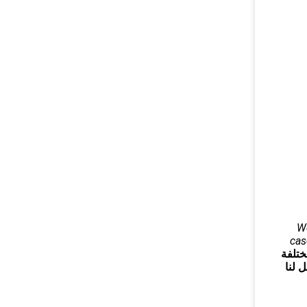
:W
cas
ختلفة
 لنا