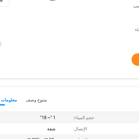
سب
 ، ويسترن
منتوج وصف
معلومات ت
حجم الميناء:
1 "~ 18"
الإتصال:
شفة