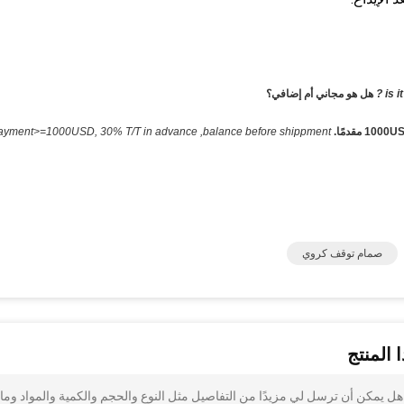
is i
هل هو مجاني أم إضافي؟
ayment>=1000USD, 30% T/T in advance ,balance before shippment.
صمام توقف كروي
 المنتج
150LB CF8M SS  شفة صمام العالم هل يمكن أن ترسل لي مزيدًا من التفاصيل مثل النوع والحجم والكمية والمواد وم