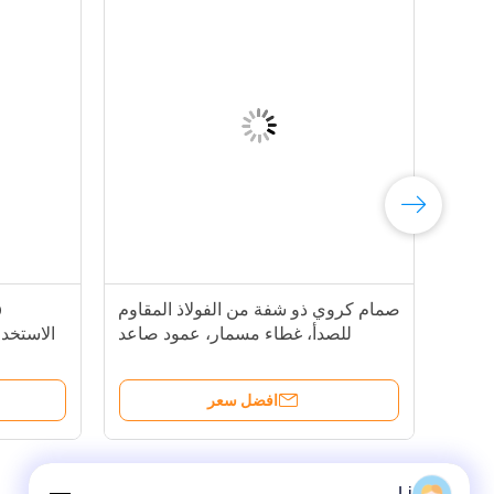
صمام كروي ذو شفة من الفولاذ المقاوم
للصدأ، غطاء مسمار، عمود صاعد
الاستخدا
خارجي، أسطح جلوس معدنية
نوع اللف
افضل سعر
Li