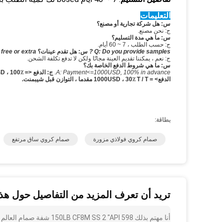
التعليمات
س: هل شركة تجارية أو مصنع؟
ج: نحن مصنع.
س: ما هي مدة التسليم؟
ج: حسب الطلب ، 7 ~ 60 أيام.
Q: Do you provide samples ?
س: هل تقدم عينات؟
t free or extra ?
ج: نعم ، يمكننا تقديم العينة مجانًا ولكن لا تدفع تكلفة الشحن.
س: ما هي شروط الدفع الخاصة بك؟
A: Payment<=1000USD, 100% in advance.
ج: الدفع <= 1000USD ، 100٪ مقدمًا.
الدفع> = 1000USD ، 30٪ T / T مقدما ، التوازن قبل شيبمنت.
بطاقة:
صمام كروي فولاذي مزورة
صمام كروي ساق مرتفع
تريد أن تعرف المزيد من التفاصيل حول هذا
أنا مهتم بذلك 2 "API 598