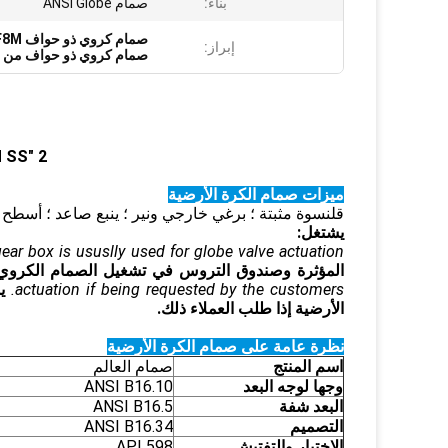
بناء:
صمام ANSI Globe
صمام كروي ذو حواف 150LB CF8M
إبراز:
صمام كروي ذو حواف من الف
2 "150LB CF8M SS صمام ذو حواف
ميزات صمام الكرة الأرضية
قلنسوة مثبتة ؛ برغي خارجي ونير ؛ ينبع صاعد ؛ أسطح
يشتغل:
r box is ususlly used for globe valve actuation.
المؤثرة وصندوق التروس في تشغيل الصمام الكروي.
actuation if being requested by the customers.
ي
الأرضية إذا طلب العملاء ذلك.
نظرة عامة على صمام الكرة الأرضية
اسم المنتج
صمام العالم
وجها لوجه البعد
ANSI B16.10
البعد شفة
ANSI B16.5
التصميم
ANSI B16.34
الاختبار والتفتيش
API 598