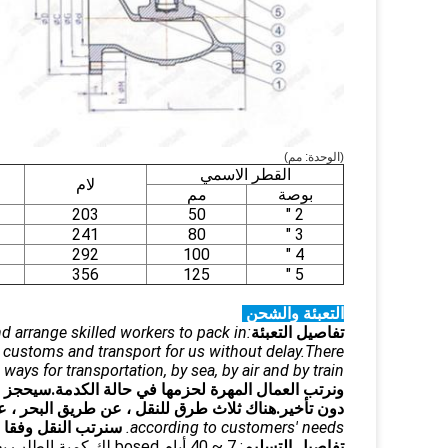
(الوحدة: مم)
القطر الاسمي
لام
بوصة
مم
203
50
2 "
241
80
3 "
292
100
4 "
356
125
5 "
التعبئة والشحن
تفاصيل التعبئة
d arrange skilled workers to pack in
 customs and transport for us without delay.There
 ways for transportation, by sea, by air and by train.
ونرتب العمال المهرة لحزمها في حالة الكدمة.سيحجز 
دون تأخير.هناك ثلاث طرق للنقل ، عن طريق البحر ، 
according to customers' needs.
سنرتب النقل وفقا ل
تفاصيل التسليم
: 7 ~ 40 أيام bosed لك كمية الطلب بعد الإيداع.