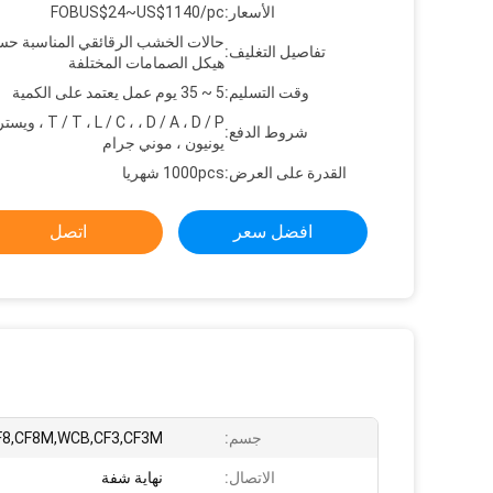
الأسعار:
FOBUS$24~US$1140/pc
حالات الخشب الرقائقي المناسبة ح
تفاصيل التغليف:
هيكل الصمامات المختلفة
وقت التسليم:
5 ~ 35 يوم عمل يعتمد على الكمية
T / T ، L / C ، ، D / A ، D / P
شروط الدفع:
يونيون ، موني جرام
القدرة على العرض:
1000pcs شهريا
افضل سعر
اتصل
جسم:
F8,CF8M,WCB,CF3,CF3M
الاتصال:
نهاية شفة