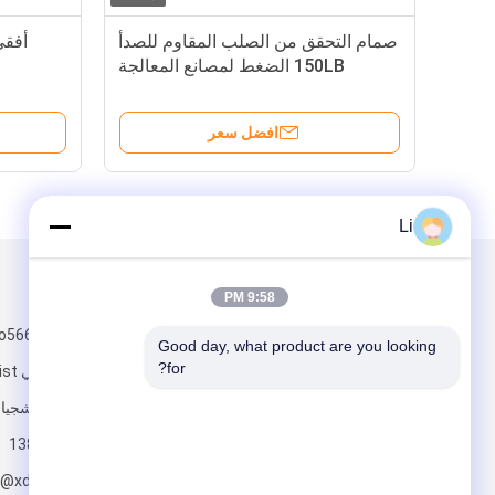
صمام التحقق من الصلب المقاوم للصدأ
150LB الضغط لمصانع المعالجة
الكيميائية
افضل سعر
Li
البريد بنا
تبعتنا
9:58 PM
Good day, what product are you looking 
for?
يونغش
wenzhou تشجيانغ الصين
13858894811
e@xdlvalve.com
ارسل