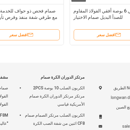
أفقي 6 بوصة أفقي الفولاذ المقاوم
صمام فحص ذو حواف للخدمة 
للصدأ البديل صمام الاختيار
مع طرفي شفة منفذ وقرص تأر
اتجاه واحد لصمام فحص ا
لمعالجة السوائل ا
افضل سعر
افضل سعر
مرتكز الدوران الكرة صمام
مشفه
No566 Binhai 3rd الطريق
الكربون الصلب 10 بوصة 2PCS
صمام 
مرتكز مرتكز الدوران الكرة صمام
ينغ حيي longwan dist
الأمريكية قياسي
الفولا
الكربون الصلب مرتكز الصمام صمام
CF8 اثنين من شفة الصب الكرة
"عالية
sal