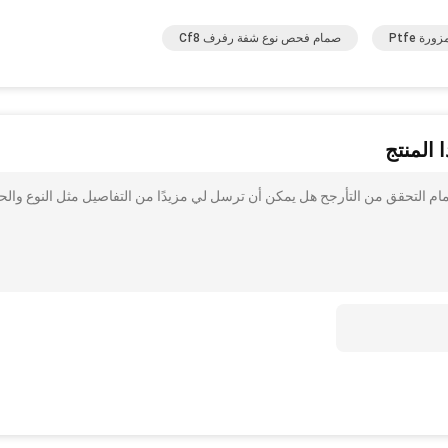
ة Ptfe
صمام فحص نوع شفة رفرف Cf8
 المنتج
هتم بذلك CF8 / CF3 فلانج ينتهي في اتجاه واحد DN300 صمام التحقق من التأرجح هل يمكن أن ترسل لي مزيدًا من التفاصيل مثل النوع و