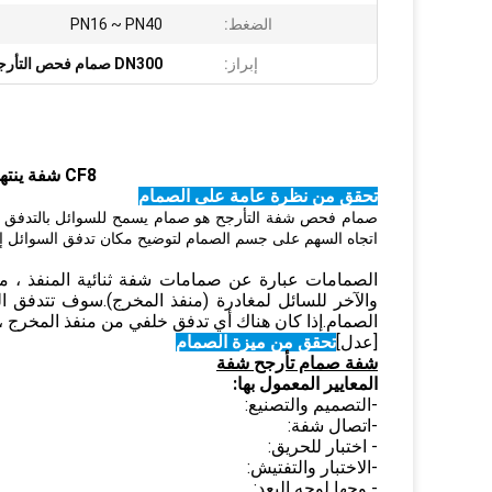
الضغط:
PN16 ~ PN40
إبراز:
DN300 صمام فحص التأرجح ذو الحواف
CF8 شفة ينتهي صمام الاختيار البديل طريقة واحدة
تحقق من نظرة عامة على الصمام
صمام فحص شفة التأرجح هو صمام يسمح للسوائل بالتدفق من خ
اتجاه السهم على جسم الصمام لتوضيح مكان تدفق السوائل إل
الصمامات عبارة عن صمامات شفة ثنائية المنفذ ، مم
والآخر للسائل لمغادرة (منفذ المخرج).سوف تتدفق ا
الصمام.إذا كان هناك أي تدفق خلفي من منفذ المخرج ، 
[عدل]
تحقق من ميزة الصمام
شفة صمام تأرجح شفة
المعايير المعمول بها:
-التصميم والتصنيع:
-اتصال شفة:
- اختبار للحريق:
-الاختبار والتفتيش:
- وجها لوجه البعد: