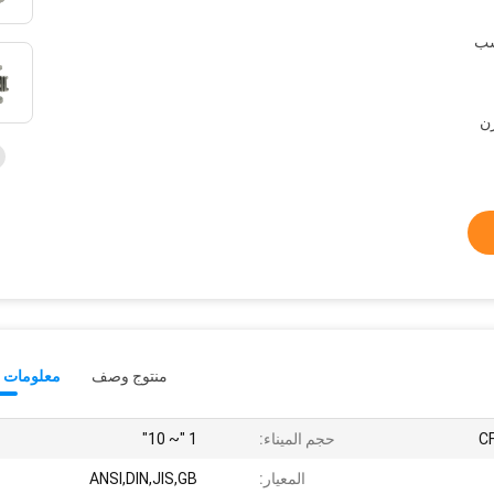
سب
 ، ويسترن
منتوج وصف
معلومات ت
C
حجم الميناء:
1 "~ 10"
المعيار:
ANSI,DIN,JIS,GB