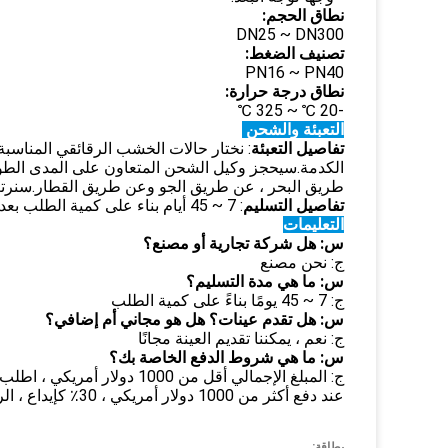
نطاق الحجم:
DN25 ~ DN300
تصنيف الضغط:
PN16 ~ PN40
نطاق درجة حرارة:
-20 ℃ ~ 325 ℃
التعبئة والشحن
تفاصيل التعبئة
: نختار حالات الخشب الرقائقي المناسبة
الكدمة.سيحجز وكيل الشحن المتعاون على المدى الطوي
طريق البحر ، عن طريق الجو وعن طريق القطار.سنرتب ا
تفاصيل التسليم
: 7 ~ 45 أيام بناء على كمية الطلب بعد الإيداع.
التعليمات
س: هل شركة تجارية أو مصنع؟
ج: نحن مصنع
س: ما هي مدة التسليم؟
ج: 7 ~ 45 يومًا بناءً على كمية الطلب
س: هل تقدم عينات؟ هل هو مجاني أم إضافي؟
ج: نعم ، يمكننا تقديم العينة مجانًا
س: ما هي شروط الدفع الخاصة بك؟
ج: المبلغ الإجمالي أقل من 1000 دولار أمريكي ، اطلب دفع 100٪ مقدمًا.
عند دفع أكثر من 1000 دولار أمريكي ، 30٪ كإيداع ، الرصيد بناءً على قائمة التعبئة والصور قبل الشحن
بطاقة: