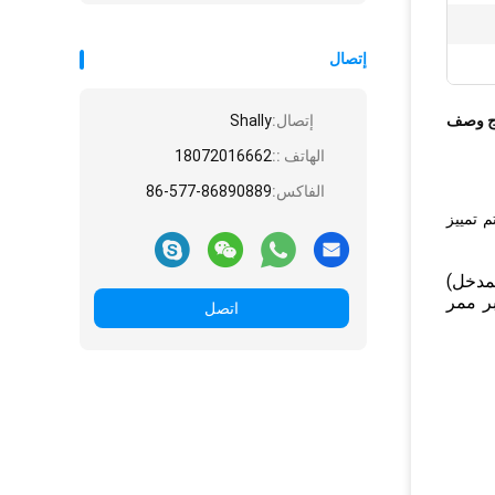
إتصال
ج وصف
إتصال:
Shally
الهاتف ::
18072016662
الفاكس:
86-577-86890889
 تمييز
مدخل)
ر ممر
اتصل