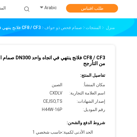
Arabic
الم
طلب اقتباس
منزل
المنتجات
صمام فحص ذو حواف
CF8 / CF3 فلانج ينتهي في اتجاه واحد DN300 صمام التحقق من التأرجح
CF8 / CF3 فلانج ينتهي في اتجاه
من التأرجح
تفاصيل المنتج:
مكان المنشأ:
الصين
اسم العلامة التجارية:
CXDLV
إصدار الشهادات:
CE,ISO,TS
رقم الموديل:
H44W-16P
شروط الدفع والشحن:
الحد الأدنى لكمية:
حاسب شخصي 1