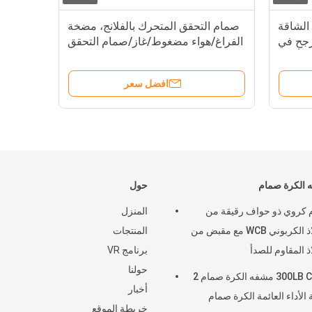
الشاقة
صمام التحقق المتحرك بالفلانج، مضخة
جح في
الفراغ/هواء مضغوط/غاز/صمام التحقق
لتأرجح
المقاوم للصدأ للمياه
لصناعية
افضل سعر
 الكرة صمام
حول
كروي ذو حواف رقيقة من
المنزل
الفولاذ الكربوني WCB مع مقبض من
المنتجات
ذ المقاوم للصدأ
برنامج VR
حولنا
300LB CF8M مشفه الكرة صمام 2
أخبار
 الأداء العائمة الكرة صمام
خريطة الموقع