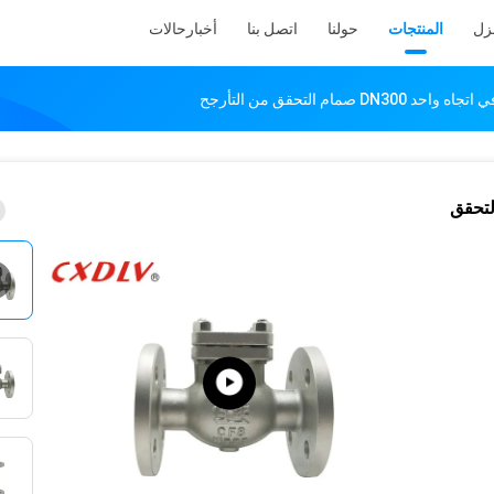
نزل
المنتجات
حولنا
اتصل بنا
أخبار
حالات
 واحد DN300 صمام التحقق