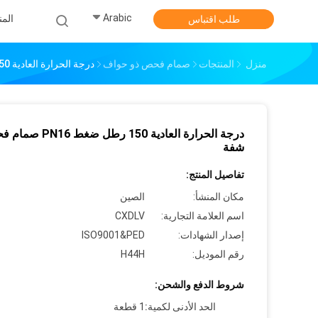
Arabic
الم
طلب اقتباس
منزل
المنتجات
صمام فحص ذو حواف
درجة الحرارة العادية 150 رطل ضغط PN16 صمام فحص شفة
درجة الحرارة العادية 150 رطل ضغط 
شفة
تفاصيل المنتج:
مكان المنشأ:
الصين
اسم العلامة التجارية:
CXDLV
إصدار الشهادات:
ISO9001&PED
رقم الموديل:
H44H
شروط الدفع والشحن:
الحد الأدنى لكمية:
1 قطعة