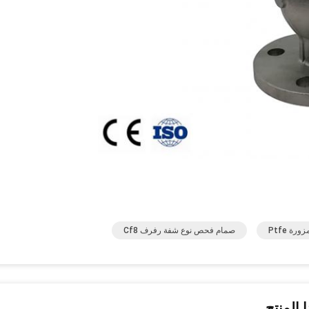
ة Ptfe
صمام فحص نوع شفة رفرف Cf8
 المنتج