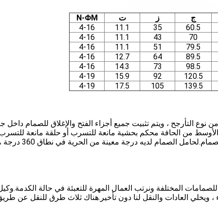
ج
ز
ت
N-ΦM
4-16
11.1
35
60.5
4-16
11.1
43
70
4-16
11.1
51
79.5
4-16
12.7
64
89.5
4-16
14.3
73
98.5
4-19
15.9
92
120.5
4-19
17.5
105
139.5
ا من نوع التأرجح ، ويتم تثبيت جميع أجزاء الفتح والإغلاق للصمام داخل 
 الأوسط من الحافة محكم بحشية مانعة للتسرب أو حلقة مانعة للتسرب 
وكلها لا توجد نقطة تسرب ، مما يلغي إمكانية تسرب الصمام.لحامل الصمام لديه درجة معينة من الحرية في نطاق 360 در
ا للصمامات المختلفة ونرتب العمال المهرة للتعبئة في حالة الكدمة.وكيل
، ويخلي العادات والنقل لنا دون تأخير.هناك ثلاث طرق للنقل عن طريق