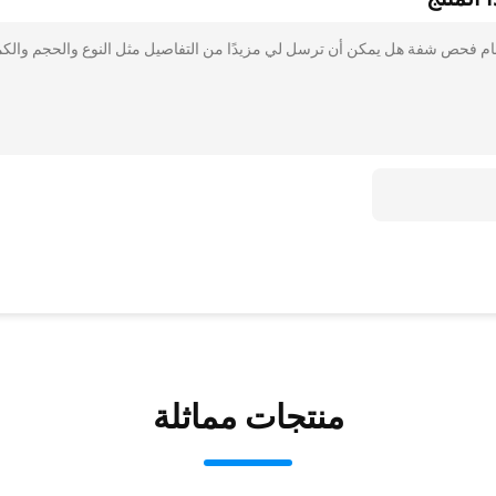
تم بذلك درجة الحرارة العادية 150 رطل ضغط PN16 صمام فحص شفة هل يمكن أن ترسل لي مزيدًا من التفاصيل مثل النوع والحجم وال
منتجات مماثلة