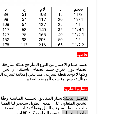
بحجم
د
لام
ح
د
89
51
108
15
1/2 "
98
54
117
20
3/4 "
108
64
127
25
1 "
117
68
140
32
1 1/4 "
127
75
165
40
1 1/2 "
152
98
203
50
2 "
178
112
216
65
2 1/2 "
خاصية
يعتمد صمام الاختيار من النوع المتأرجح هيكلًا متأرجحً
الصمام دون اختراق جسم الصمام ، باستثناء أن الجزء
وهناك تعويض مناسب للموضع الصغير.
تسليم الطرود
تفاصيل التعبئة
: نختار الصناديق الخشبية المناسبة وفقً
الشحن المتعاون على المدى الطويل سيحجز لنا الفضاء 
والجو والقطار.سنرتب النقل وفقا لاحتياجات العملاء.
تفاصيل التسليم
: حسب الطلب ، 7 ~ 60 أيام