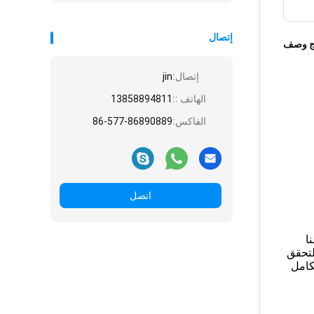
إتصال
ج وصف
إتصال:
jin
الهاتف ::
13858894811
الفاكس:
86-577-86890889
اتصل
ا
لتحقق
كامل