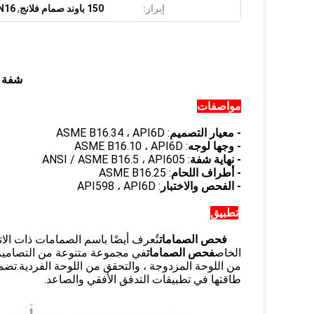
إبراز:
150 باوند صمام فلانج
,
PN16 صمام فل
شفة م
مواصفات
- معيار التصميم
: ASME B16.34 ، API6D
- وجها لوجه
: ASME B16.10 ، API6D
- نهاية شفة
: ANSI / ASME B16.5 ، API605
- أطراف اللحام
: ASME B16.25
- الفحص والاختبار
: API598 ، API6D
تطبيق
فحص الصمامات
تُعرف أيضًا باسم الصمامات ذات الا
الخاص
فحص الصمامات
في مجموعة متنوعة من التصاميم م
من اللوحة المزدوجة ، والتحقق من اللوحة الفردية.تضم
طاقتها في تطبيقات التدفق الأفقي والصاعد.