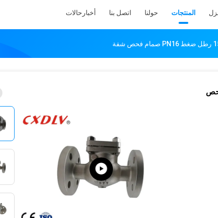
نزل
المنتجات
حولنا
اتصل بنا
أخبار
حالات
PN16 صمام فحص