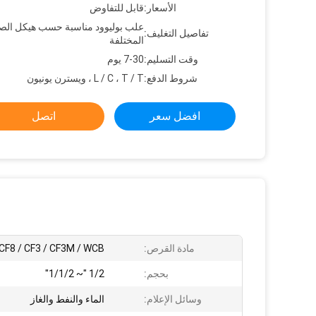
الأسعار:
قابل للتفاوض
علب بوليوود مناسبة حسب هيكل الص
تفاصيل التغليف:
المختلفة
وقت التسليم:
7-30 يوم
شروط الدفع:
L / C ، T / T ، ويسترن يونيون
افضل سعر
اتصل
مادة القرص:
CF8 / CF3 / CF3M / WCB
بحجم:
1/2 "~ 1/1/2"
وسائل الإعلام:
الماء والنفط والغاز