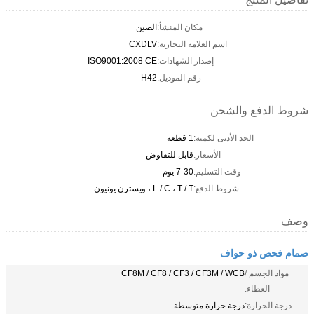
مكان المنشأ:
الصين
اسم العلامة التجارية:
CXDLV
إصدار الشهادات:
ISO9001:2008 CE
رقم الموديل:
H42
شروط الدفع والشحن
الحد الأدنى لكمية:
1 قطعة
الأسعار:
قابل للتفاوض
وقت التسليم:
7-30 يوم
شروط الدفع:
L / C ، T / T ، ويسترن يونيون
وصف
صمام فحص ذو حواف
مواد الجسم /
CF8M / CF8 / CF3 / CF3M / WCB
الغطاء:
درجة الحرارة:
درجة حرارة متوسطة