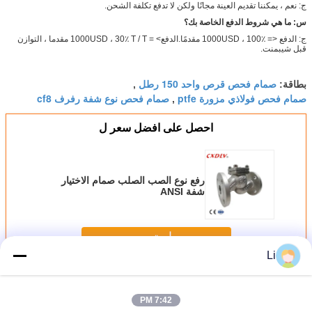
ج: نعم ، يمكننا تقديم العينة مجانًا ولكن لا تدفع تكلفة الشحن.
س: ما هي شروط الدفع الخاصة بك؟
ج: الدفع <= 1000USD ، 100٪ مقدمًا.الدفع> = 1000USD ، 30٪ T / T مقدما ، التوازن
قبل شيبمنت.
صمام فحص قرص واحد 150 رطل
بطاقة:
,
صمام فحص فولاذي مزورة ptfe
صمام فحص نوع شفة رفرف cf8
,
احصل على افضل سعر ل
رفع نوع الصب الصلب صمام الاختيار
شفة ANSI
استمر
Li
صمام فحص ذو حواف
أكثر
7:42 PM