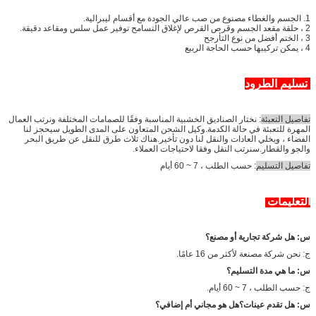
1. الجسم والغطاء مصنوع من صب عالي الجودة مع أقسام ليبرالية.
2 ، حلقة مقعد الجسم وقرص القرص لإغلاق التسامح توفير عمل سلس ومقاعد دقيقة.
3 ، الختم أفضل من نوع التأرجح
4 ، يمكن تركيبها حسب الحاجة الربيع
تسليم الطرود
تفاصيل التعبئة
: نختار الصناديق الخشبية المناسبة وفقًا للصمامات المختلفة ونرتب العمال
المهرة للتعبئة في حالة الكدمة.وكيل الشحن المتعاون على المدى الطويل سيحجز لنا
الفضاء ، ويخلي العادات والنقل لنا دون تأخير.هناك ثلاث طرق للنقل عن طريق البحر
والجو والقطار.سنرتب النقل وفقا لاحتياجات العملاء.
تفاصيل التسليم
: حسب الطلب ، 7 ~ 60 أيام
التعليمات
س: هل شركة تجارية أو مصنع؟
ج: نحن شركة مصنعة لأكثر من 16 عامًا.
س: ما هي مدة التسليم؟
ج: حسب الطلب ، 7 ~ 60 أيام.
س: هل تقدم عينات؟هل هو مجاني أم إضافي؟