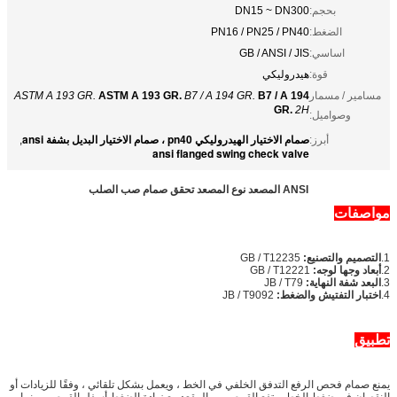
بحجم:
DN15 ~ DN300
الضغط:
PN16 / PN25 / PN40
اساسي:
GB / ANSI / JIS
قوة:
هيدروليكي
مسامير / مسمار
B7 / A 194
B7 / A 194 GR.
ASTM A 193 GR.
ASTM A 193 GR.
GR.
2H
وصواميل:
صمام الاختيار الهيدروليكي pn40 ، صمام الاختيار البديل بشفة ansi
أبرز:
,
ansi flanged swing check valve
ANSI المصعد نوع المصعد تحقق صمام صب الصلب
مواصفات
1.
التصميم والتصنيع:
GB / T12235
2.
أبعاد وجها لوجه:
GB / T12221
3.
البعد شفة النهاية:
JB / T79
4.
اختبار التفتيش والضغط:
JB / T9092
تطبيق
يمنع صمام فحص الرفع التدفق الخلفي في الخط ، ويعمل بشكل تلقائي ، وفقًا للزيادات أو
النقصان في ضغط الخط.يرتفع القرص من المقعد مع زيادة الضغط أسفل القرص ، بينما