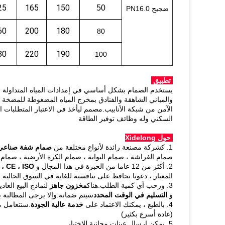
25
165
150
50
ضجيج PN16.0
60
200
180
80
80
220
190
100
تطبيق
يستخدم الصمام بشكل أساسي في إمدادات المياه المتداولة 
والمباني الشاهقة والفنادق بمخرج المياه المضغوطة للمضخة 
الآمن من شبكة الأنابيب.مصمم ليأخذ في الاعتبار المتطلبات ال
السكني وله وظائف توفير الطاقة
حول Xidelong
1. كشركة مصنعة رائدة لأنواع مختلفة من
صمام شفة صناعي
صمام الفراشة ، صمام البوابة ، صمام الكرة الأرضية ، صمام 
2. أكثر من 12 عاما من الخبرة في هذا المجال و
CE ، ISO ، إلخ.مؤهل معتمد
المعيار ، دعونا نحافظ على تنافسية للغاية في السوق الحالية.
3. ورحب أي كمية الطلب.هناك
مخزون جاهز
لنماذج البيع العادي
و
التسليم في الوقت المحدد
سيتم ضمانه.وإلا يرجى المطالبة ب
4. بالطبع ، يمكنك الاعتماد على
خدمة عالية الجودة
.سنتعامل م
(عادة أسرع بكثير)
5. يمكن إرسال عينات مجانية للاختبار