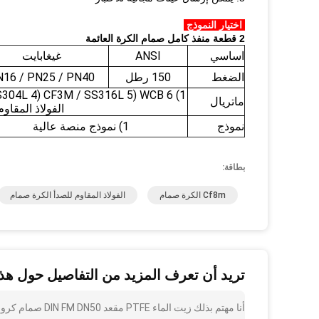
اختيار النموذج
2 قطعة منفذ كامل صمام الكرة العائمة
اساسي
ANSI
غيغابايت
الضغط
150 رطل
16 / PN25 / PN40
ماتريال
الفولاذ المقاو
نموذج
1) نموذج منصة عالية
بطاقة:
Cf8m الكرة صمام
الفولاذ المقاوم للصدأ الكرة صمام
تريد أن تعرف المزيد من التفاصيل حول هذا
أنا مهتم بذلك زي