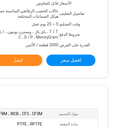
الأسعار:
قابل للتفاوض
حالات الخشب الرقائقي المناسبة ح
تفاصيل التغليف:
هيكل الصمامات المختلفة
وقت التسليم:
5 ~ 25 يوم عمل
T / T ، باي 
شروط الدفع:
C ، D / P ، MoneyGram
القدرة على العرض:
2000 قطعة / الأثنين
افضل سعر
اتصل
مواد الجسم:
CF8M ، WCB ، CF3 ، CF3M
مادة المقعد:
PTFE ، RPTFE