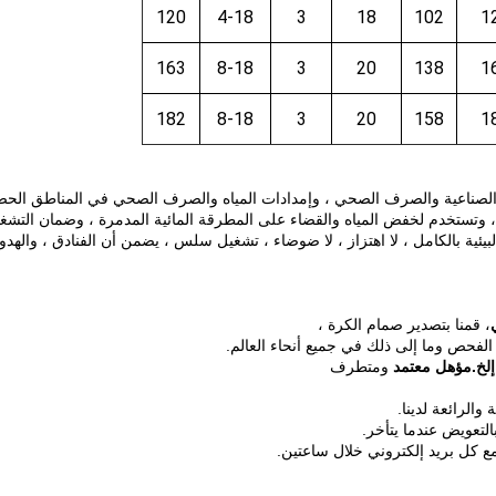
120
4-18
3
18
102
1
163
8-18
3
20
138
1
182
8-18
3
20
158
1
الصناعية والصرف الصحي ، وإمدادات المياه والصرف الصحي في المناطق الحض
، وتستخدم لخفض المياه والقضاء على المطرقة المائية المدمرة ، وضمان التشغ
بيئية بالكامل ، لا اهتزاز ، لا ضوضاء ، تشغيل سلس ، يضمن أن الفنادق ، والهدو
، قمنا بتصدير صمام الكرة ،
الفحص وما إلى ذلك في جميع أنحاء العالم.
ومتطرف
ة والرائعة لدينا.
التعويض عندما يتأخر.
ع كل بريد إلكتروني خلال ساعتين.