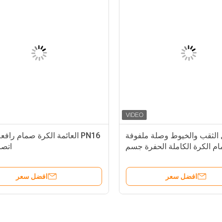
الثقب والخيوط وصلة ملفوفة
PN16 العائمة الكرة صمام راف
م الكرة الكاملة الحفرة جسم
اتص
الفولاذ المقاوم للصدأ مع ISO5211
دة التثبيت المصفوفة ومثقوبة
افضل سعر
افضل سعر
PN16 RF