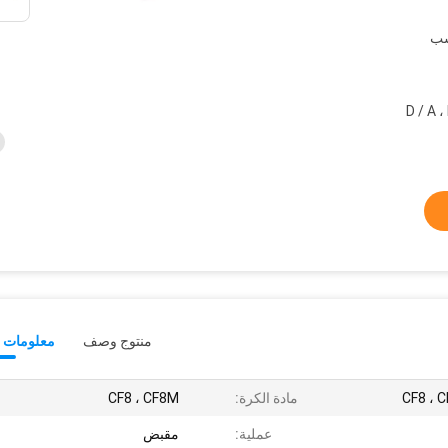
سب
بال ، ويسترن يونيون ، D / A ، L /
منتوج وصف
معلومات ت
CF8 ، 
مادة الكرة:
CF8 ، CF8M
عملية:
مقبض