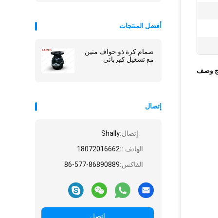
أفضل المنتجات
صمام كرة ذو حواف متين
مع تشغيل كهربائي
ج وصف
إتصال
إتصال:
Shally
الهاتف ::
18072016662
الفاكس:
86-577-86890889
اتصل