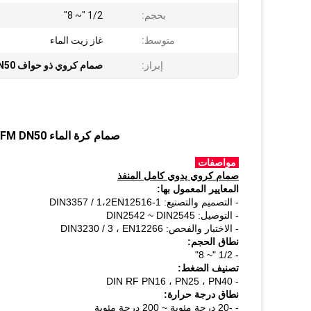
بحجم:
1/2 "~ 8"
متوسط:
غاز زيت الماء
إبراز:
صمام كروي ذو حواف DN50
صمام كرة الماء DIN RF / FF / FM DN50 مع شفة ينتهي بقطعتين من الجسم
مواصفات
صمام كروي يدوي كامل المنفذ
المعايير المعمول بها:
- التصميم والتصنيع: DIN3357 / 1،2EN12516-1
- التوصيل: DIN2542 ~ DIN2545
- الاختبار والفحص: DIN3230 / 3 ، EN12266
نطاق الحجم:
- 1/2 "~ 8"
تصنيف الضغط:
- DIN RF PN16 ، PN25 ، PN40
نطاق درجة حرارة:
- -20 درجة مئوية ~ 200 درجة مئوية