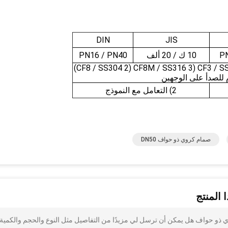
DIN
JIS
PN
10 ك / 20 ألف
PN16 / PN40
1) CF8 / SS304 2) CF8M / SS316 3) CF3 / SS304L 4) CF3M / SS316L 5) WCB 6)
م للصدأ على الوجهين
2) التعامل مع النموذج
صمام كروي ذو حواف DN50
 المنتج
ت الماء PTFE مقعد DIN FM DN50 صمام كروي ذو حواف هل يمكن أن ترسل لي مزيدًا من التفاصيل مثل النوع والحجم والكمية