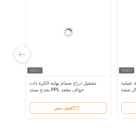
عة عملية
تشغيل ذراع صمام نهاية الكرة ذات
ال شفة
حواف مقعد PPL بجذع ممتد
صم
افضل سعر