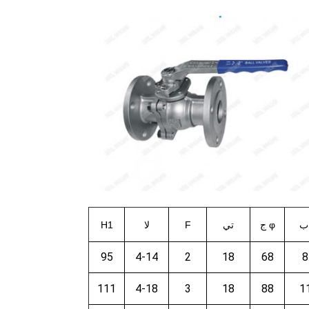
φ ج
تي
F
لا
H1
95
4-14
2
18
68
8
111
4-18
3
18
88
1