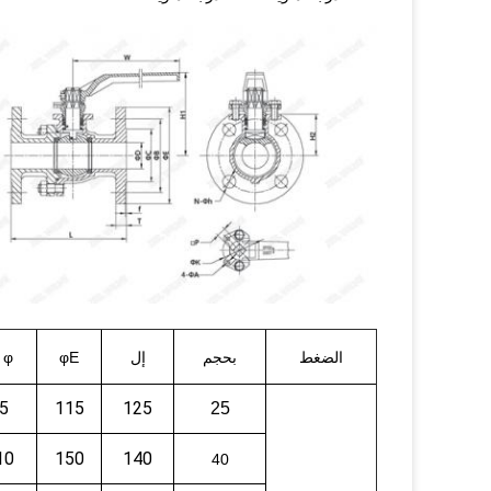
الضغط
بحجم
إل
φE
φ ب
5
115
125
25
10
150
140
40