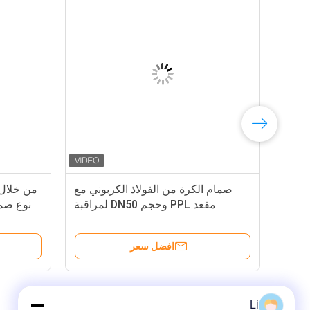
صمام الكرة من الفولاذ الكربوني مع
من خلال 
مقعد PPL وحجم DN50 لمراقبة
نوع صما
الغازات النفطية والمياه
وسا
افضل سعر
Li