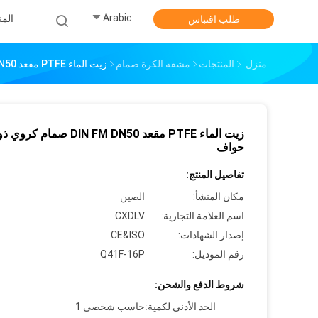
Arabic
الم
طلب اقتباس
منزل
المنتجات
مشفه الكرة صمام
زيت الماء PTFE مقعد DIN FM DN50 صمام كروي ذو حواف
زيت الماء PTFE مقعد DIN FM DN50 صمام كروي ذ
حواف
تفاصيل المنتج:
مكان المنشأ:
الصين
اسم العلامة التجارية:
CXDLV
إصدار الشهادات:
CE&ISO
رقم الموديل:
Q41F-16P
شروط الدفع والشحن:
الحد الأدنى لكمية:
حاسب شخصي 1