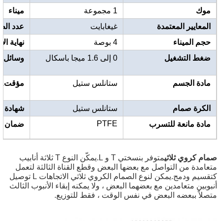
موك
1 مجموعة
ميناء
المعايير المعتمدة
غيغابايت
عدد الط
حجم الميناء
4 بوصة
نهاية ال
ضغط التشغيل
0 إلى 1.6 ميجا باسكال
وسائل ال
مادة الجسم
ستانلس ستيل
مؤقت.وس
الكرة صمام
ستانلس ستيل
شهادة
PTFE
مادة مانعة للتسرب
ضمان
صمام كروي ثلاثي
متوفر بنسختي T و L.يمكّن النوع T ثلاثة أنابيب
متعامدة من التواصل مع بعضها البعض وقطع القناة الثالثة لتعمل
كتقسيم ودمج.يمكن لنوع الصمام الكروي ثلاثي الاتجاهات L توصيل
أنبوبين متعامدين مع بعضهما البعض ، ولا يمكنه إبقاء الأنبوب الثالث
متصلاً ببعضه البعض في نفس الوقت ، فقط للتوزيع.