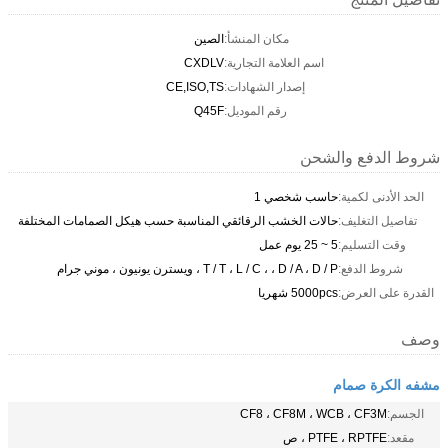
مكان المنشأ:
الصين
اسم العلامة التجارية:
CXDLV
إصدار الشهادات:
CE,ISO,TS
رقم الموديل:
Q45F
شروط الدفع والشحن
الحد الأدنى لكمية:
حاسب شخصي 1
تفاصيل التغليف:
حالات الخشب الرقائقي المناسبة حسب هيكل الصمامات المختلفة
وقت التسليم:
5 ~ 25 يوم عمل
شروط الدفع:
T / T ، L / C ، ، D / A ، D / P ، ويسترن يونيون ، موني جرام
القدرة على العرض:
5000pcs شهريا
وصف
مشفه الكرة صمام
الجسم:
CF8 ، CF8M ، WCB ، CF3M
مقعد:
PTFE ، RPTFE ، ص