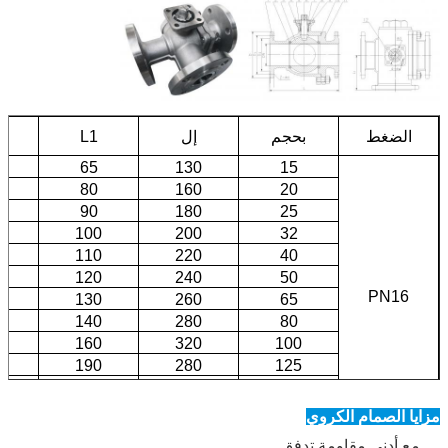
الضغط
بحجم
إل
L1
65
130
15
5
80
160
20
5
90
180
25
5
100
200
32
5
110
220
40
0
120
240
50
PN16
0
130
260
65
5
140
280
80
5
160
320
100
5
190
280
125
0
220
440
150
مزايا الصمام الكروي
5
275
550
200
مع أدنى مقاومة تدفق