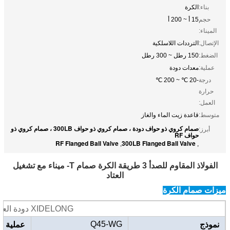
بناء:
الكرة
حجم
15 أ ~ 200 أ
الميناء:
الإتصال:
الترددات اللاسلكية
الضغط:
150 رطل ~ 300 رطل
عملية:
معدات دودة
درجة
-20 ℃ ~ 200 ℃
حرارة
العمل:
متوسط:
قاعدة زيت الماء والغاز
صمام كروي ذو حواف دودة ، صمام كروي ذو حواف 300LB ، صمام كروي ذو
أبرز:
حواف RF
RF Flanged Ball Valve
300LB Flanged Ball Valve
,
,
الفولاذ المقاوم للصدأ 3 طريقة الكرة صمام T- ميناء مع تشغيل
العتاد
ميزات صمام الكرة
XIDELONG دودة العتاد ثلاثي صمام الفولاذ المقاوم للصدأ شفة الكرة
Q45-WG
نموذج
عملية