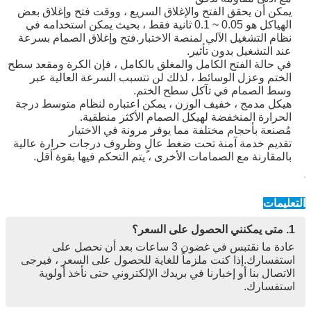
يمكن أن يحقق الفتح والإغلاق السريع ، ووقت فتح وإغلاق بعض
الهياكل هو 0.05 ~ 0.1 ثانية فقط ، بحيث يمكن استخدامه في
نظام التشغيل الآلي لمنصة الاختبار.فتح وإغلاق الصمام بسرعة
عند التشغيل بدون تأثير.
في حالة الفتح الكامل والمغلق بالكامل ، فإن الكرة ومقعد سطح
الختم وعزل الوسائط ، لذلك لن تتسبب السرعة العالية عبر
وسط الصمام في تآكل سطح الختم.
هيكل مدمج ، خفيف الوزن ، يمكن اعتباره لنظام متوسط ​​درجة
الحرارة المنخفضة لهيكل الصمام الأكثر منطقية.
مُصنعة بأحجام مختلفة مما يوفر مرونة في الاختيار
تقديم خدمة آمنة تحت ضغط عالٍ وظروف درجات حرارة عالية
بالمقارنة مع الصمامات الأخرى ، يتم التحكم فيها بقوة أقل.
التعليمات
1. متى يمكنني الحصول على السعر؟
عادة ما نقتبس في غضون 3 ساعات بعد أن نحصل على
استفسارك.إذا كنت ملزماً للغاية للحصول على السعر ، فيرجى
الاتصال بنا أو إخبارنا في بريدك الإلكتروني حتى نأخذ أولوية
استفسارك.