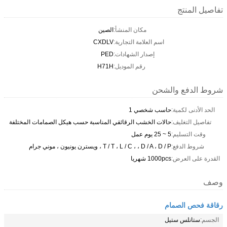
تفاصيل المنتج
مكان المنشأ:
الصين
اسم العلامة التجارية:
CXDLV
إصدار الشهادات:
PED
رقم الموديل:
H71H
شروط الدفع والشحن
الحد الأدنى لكمية:
حاسب شخصي 1
تفاصيل التغليف:
حالات الخشب الرقائقي المناسبة حسب هيكل الصمامات المختلفة
وقت التسليم:
5 ~ 25 يوم عمل
شروط الدفع:
T / T ، L / C ، ، D / A ، D / P ، ويسترن يونيون ، موني جرام
القدرة على العرض:
1000pcs شهريا
وصف
رقاقة فحص الصمام
الجسم:
ستانلس ستيل