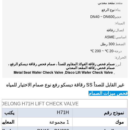
مقعد:
مقعد معدني
بناء:
نوع الرفع
حجم
DN40 ~ DN600
الميناء:
اتصال:
رقاقة
اساسي:
ASME
الضغط:
300 رطل
درجة
-20 ℃ ~ 200 ℃
الحرارة:
صمام فحص رقاقة الفولاذ المقاوم للصدأ ، صمام فحص رقاقة ديسكو الرفع ،
أبرز:
صمام فحص رقاقة المقعد المعدني
Metal Seat Wafer Check Valve
Disco Lift Wafer Check Valve
,
,
غير القابل للصدأ SS رقاقة ديسكو رفع نوع صمام الاختيار للمياه
فحص ميزات الصمام
XIDELONG H71H LIFT CHECK VALVE (صمام الفحص المصعد IDELONG H71H
H71H
نموذج رقم
يكتب
موك
1 مجموعة
المعايير