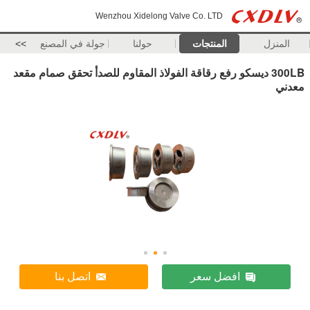
Wenzhou Xidelong Valve Co. LTD
المنزل
المنتجات
حولنا
جولة في المصنع
>>
300LB ديسكو رفع رقاقة الفولاذ المقاوم للصدأ تحقق صمام مقعد
معدني
افضل سعر
اتصل بنا