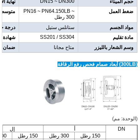
DN15 ~ DN300
حجم الميناء
نهاية ال
PN16 ~ PN64.150LB ~
ضغط العمل
متوسط
300 رطل
مواد الجسم
ستانلس ستيل
درجة حر
SS201 / SS304
مادة تقليم
شهادة
وسم الشعار بالليزر
متاح مجانا
ضمان
(300LB) أبعاد صمام فحص رفع الرقاقة
(الوحدة: مم)
DN
أ
إل
150 رطل
300 رطل
150 رطل
300 رط