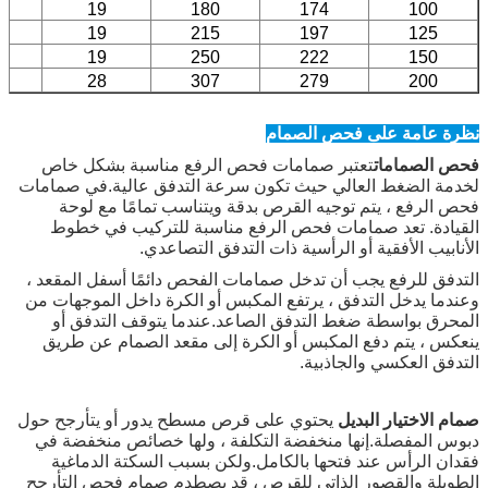
19
180
174
100
19
215
197
125
19
250
222
150
28
307
279
200
نظرة عامة على فحص الصمام
فحص الصمامات
تعتبر صمامات فحص الرفع مناسبة بشكل خاص
لخدمة الضغط العالي حيث تكون سرعة التدفق عالية.في صمامات
فحص الرفع ، يتم توجيه القرص بدقة ويتناسب تمامًا مع لوحة
القيادة. تعد صمامات فحص الرفع مناسبة للتركيب في خطوط
الأنابيب الأفقية أو الرأسية ذات التدفق التصاعدي.
التدفق للرفع يجب أن تدخل صمامات الفحص دائمًا أسفل المقعد ،
وعندما يدخل التدفق ، يرتفع المكبس أو الكرة داخل الموجهات من
المحرق بواسطة ضغط التدفق الصاعد.عندما يتوقف التدفق أو
ينعكس ، يتم دفع المكبس أو الكرة إلى مقعد الصمام عن طريق
التدفق العكسي والجاذبية.
صمام الاختيار البديل
يحتوي على قرص مسطح يدور أو يتأرجح حول
دبوس المفصلة.إنها منخفضة التكلفة ، ولها خصائص منخفضة في
فقدان الرأس عند فتحها بالكامل.ولكن بسبب السكتة الدماغية
الطويلة والقصور الذاتي للقرص ، قد يصطدم صمام فحص التأرجح