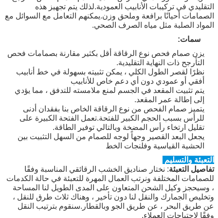
التقليدي في تركيبات الأنابيب العمودية.لذلك يتم تجهيز هذه
الصمامات أحيانًا برافعة وملحق وزن.يمكنهم التعامل مع السوائل مع
المواد الصلبة مثل مياه الصرف الصحي.
سمات:
يزن صمام فحص نوع الرقاقة أقل بكثير مقارنة بصمامات فحص
التأرجح ذات النهاية التقليدية.
نظرًا لقصر الطول الكلي ، يمكن تثبيته بسهولة في خط أنابيب
أفقي أو عمودي دون أي دعم خاص للأنابيب
يتم تثبيت المقعد في الجسم لمنع ملامسته للتدفق ، مما يؤدي
إلى إطالة عمر المقعد.
يتميز صمام الفحص من نوع الرقاقة الخاص بنا بفقدان أدنى
للرأس بسبب الحجم الكبير للفتحة.تعمل الفتحة الكبيرة على
تقليل ارتخاء رأس المضخة وبالتالي توفير الطاقة.
يجعل البعد القصير وجهاً لوجه للصمام من السهل التثبيت بين
الحشية القياسية وفلنجات الخط
التعبئة والتسليم
تفاصيل التعبئة
: نختار صناديق الخشب الرقائقي المناسبة وفقًا
للصمامات المختلفة ونرتب العمال المهرة للتعبئة في حالة الكدمات
، وسيحجز وكيل الشحن المتعاون على المدى الطويل لنا المساحة
وتخليص الجمارك والنقل لنا دون تأخير ، وهناك ثلاث طرق للنقل ،
عن طريق البحر ، عن طريق الجو وبالقطار.سنقوم بترتيب النقل
وفقًا لاحتياجات العملاء.