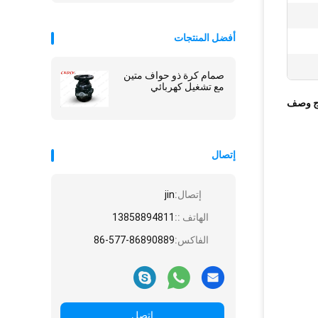
أفضل المنتجات
صمام كرة ذو حواف متين
مع تشغيل كهربائي
ج وصف
إتصال
إتصال:
jin
الهاتف ::
13858894811
الفاكس:
86-577-86890889
اتصل