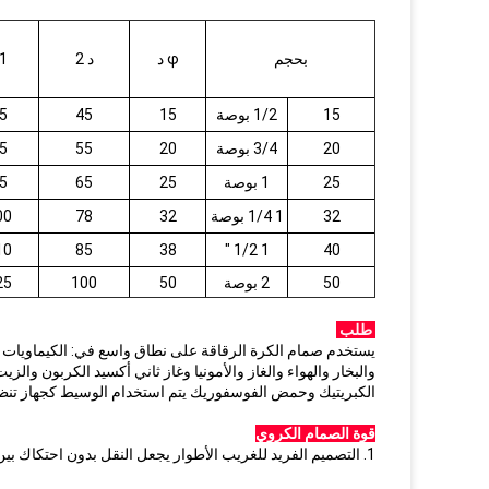
بحجم
φ د
د 2
1
15
1/2 بوصة
15
45
5
20
3/4 بوصة
20
55
5
25
1 بوصة
25
65
5
32
1 1/4 بوصة
32
78
00
10
85
38
1 1/2 "
40
50
2 بوصة
50
100
25
طلب
يستخدم صمام الكرة الرقاقة على نطاق واسع في: الكيماويات وا
والبخار والهواء والغاز والأمونيا وغاز ثاني أكسيد الكربون و
الكبريتيك وحمض الفوسفوريك يتم استخدام الوسيط كجهاز تنظي
قوة الصمام الكروي
1. التصميم الفريد للغريب الأطوار يجعل النقل بدون احتكاك بين أسطح الختم ، مما يطيل من عمر خدمة الصمام.