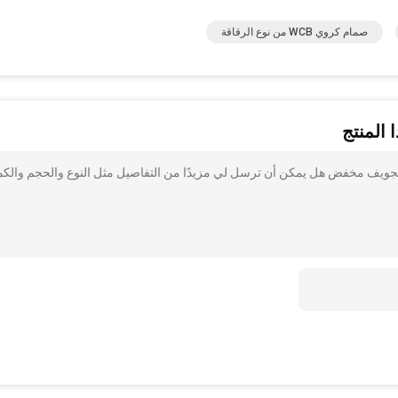
صمام كروي WCB من نوع الرقاقة
 المنتج
الرقاقة تمدد صمام كروي WCB الجذعي مع تجويف مخفض هل يمكن أن ترسل لي مزيدًا من التفاصيل مثل النوع والحجم والك