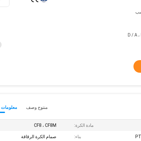
سب
بال ، ويسترن يونيون ، D / A ، L /
منتوج وصف
معلومات ت
مادة الكرة:
CF8 ، CF8M
PT
بناء:
صمام الكرة الرقاقة