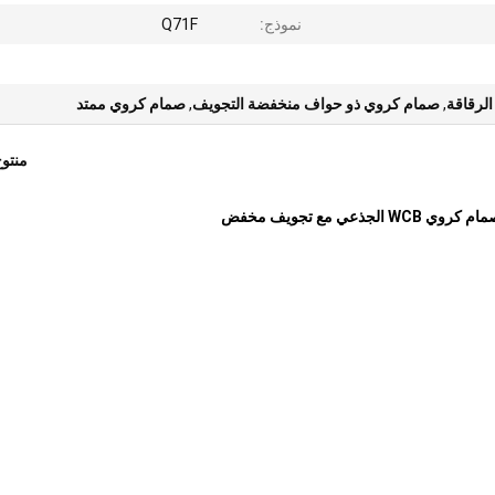
نموذج:
Q71F
,
صمام كروي ذو حواف منخفضة التجويف
,
صمام كروي ممتد
منتو
الجذعي مع تجويف مخفض