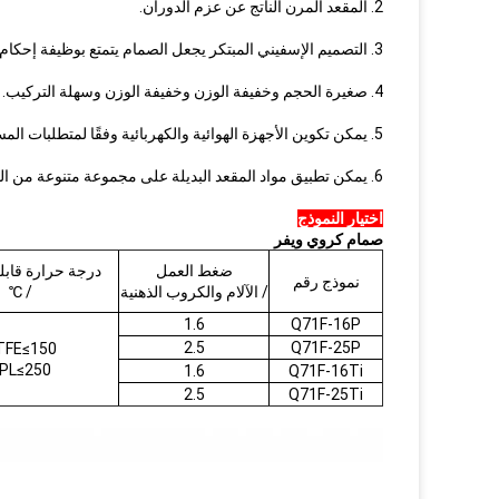
2. المقعد المرن الناتج عن عزم الدوران.
3. التصميم الإسفيني المبتكر يجعل الصمام يتمتع بوظيفة إحكام أوتوماتيكية أكثر إحكامًا وإحكامًا ، مع عدم وجود تسرب تعويضي بين أسطح الختم.
4. صغيرة الحجم وخفيفة الوزن وخفيفة الوزن وسهلة التركيب.
5. يمكن تكوين الأجهزة الهوائية والكهربائية وفقًا لمتطلبات المستخدم لتلبية احتياجات التحكم عن بعد والتحكم في البرنامج.
6. يمكن تطبيق مواد المقعد البديلة على مجموعة متنوعة من الوسائط.
اختيار النموذج
صمام كروي ويفر
ضغط العمل
درجة حرارة قابل
نموذج رقم
/ الآلام والكروب الذهنية
/ ℃
1.6
Q71F-16P
2.5
Q71F-25P
TFE≤150
PL≤250
1.6
Q71F-16Ti
2.5
Q71F-25Ti