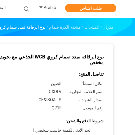
Arabic
الم
طلب اقتباس
منزل
المنتجات
مشفه الكرة صمام
نوع الرقاقة تمدد صمام كروي WCB الجذعي مع تجويف 
نوع الرقاقة تمدد صمام كروي WCB الجذعي مع تجو
مخفض
تفاصيل المنتج:
مكان المنشأ:
الصين
اسم العلامة التجارية:
CXDLV
إصدار الشهادات:
CE&ISO&TS
رقم الموديل:
Q71F
شروط الدفع والشحن:
الحد الأدنى لكمية:
حاسب شخصي 1