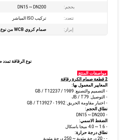
بحجم:
DN15 ~ DN200
تتعدد:
تركيب ISO المباشر
إبراز:
صمام كروي WCB من نوع الرقاقة
نوع الرقاقة تمدد صمام كروي WCB 
مواصفات المنتج
2 قطعة صمام الكرة رقاقة
المعايير المعمول بها:
- التصميم والتصنيع: GB / T12237 / 1989
- التوصيل: JB / T79
- اختبار مقاومة الحريق: GB / T13927 - 1992
نطاق الحجم:
- DN15 ~ DN200
الضغط الاسمي:
- 1.6 ~ 4.0 ميجا باسكال
نطاق درجة حرارة:
- - 20 درجة مئوية ~ 250 درجة مئوية