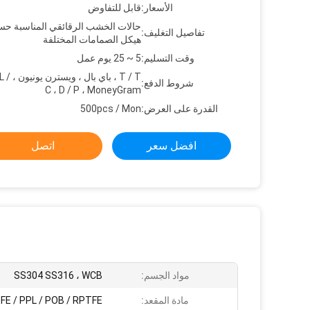
الأسعار:
قابل للتفاوض
حالات الخشب الرقائقي المناسبة ح
تفاصيل التغليف:
هيكل الصمامات المختلفة
وقت التسليم:
5 ~ 25 يوم عمل
T / T ، باي 
شروط الدفع:
C ، D / P ، MoneyGram
القدرة على العرض:
500pcs / Mon
افضل سعر
اتصل
مواد الجسم:
SS304 SS316 ، WCB
مادة المقعد:
FE / PPL / POB / RPTFE