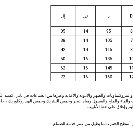
D
د
تي
إل
35
14
95
6
38
14
105
7
42
14
115
8
50
16
135
1
62
16
145
1
72
16
160
1
لبتروكيماويات والصهر والأدوية والأغذية وغيرها من الصناعات في ثاني أكسيد ال
الزيت والماء والملح والغسول ومياه البحر وحمض النيتريك وحمض الهيدروكلوريك ، ح
م وإغلاق على خط الأنابيب.