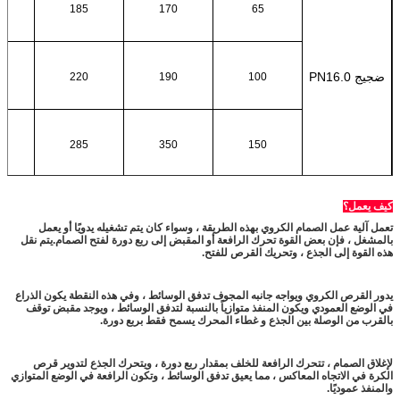
185
170
65
ضجيج PN16.0
220
190
100
285
350
150
كيف يعمل؟
تعمل آلية عمل الصمام الكروي بهذه الطريقة ، وسواء كان يتم تشغيله يدويًا أو يعمل
بالمشغل ، فإن بعض القوة تحرك الرافعة أو المقبض إلى ربع دورة لفتح الصمام.يتم نقل
هذه القوة إلى الجذع ، وتحريك القرص للفتح.
يدور القرص الكروي ويواجه جانبه المجوف تدفق الوسائط ، وفي هذه النقطة يكون الذراع
في الوضع العمودي ويكون المنفذ متوازياً بالنسبة لتدفق الوسائط ، ويوجد مقبض توقف
بالقرب من الوصلة بين الجذع و غطاء المحرك يسمح فقط بربع دورة.
لإغلاق الصمام ، تتحرك الرافعة للخلف بمقدار ربع دورة ، ويتحرك الجذع لتدوير قرص
الكرة في الاتجاه المعاكس ، مما يعيق تدفق الوسائط ، وتكون الرافعة في الوضع المتوازي
والمنفذ عموديًا.