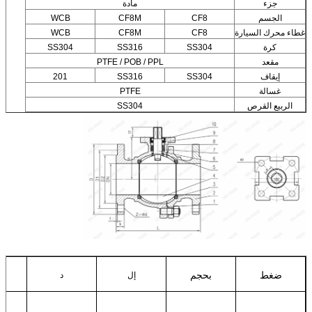
جزء
مادة
الجسم
CF8
CF8M
WCB
غطاء محرك السيارة
CF8
CF8M
WCB
كرة
SS304
SS316
SS304
مقعد
PTFE / POB / PPL
إيقاف
SS304
SS316
201
غسالة
PTFE
الربيع القرص
SS304
ضغط
بحجم
إل
د