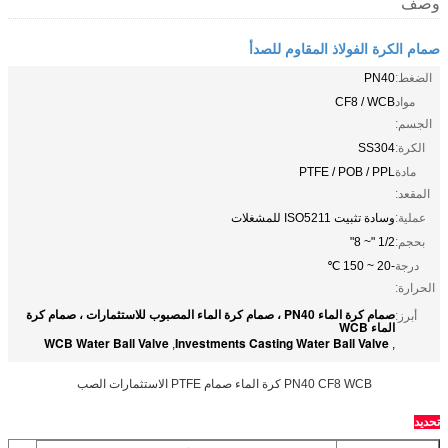
وصف
صمام الكرة الفولاذ المقاوم للصدأ
الضغط:
PN40
مواد
CF8 / WCB
الجسم:
الكرة:
SS304
مادة
PTFE / POB / PPL
المقعد:
عملية:
وسادة تثبيت ISO5211 للمشغلات
بحجم:
1/2 "~ 8"
درجة
-20 ~ 150 ℃
الحرارة:
صمام كرة الماء PN40 ، صمام كرة الماء المصبوب للاستثمارات ، صمام كرة
أبرز:
الماء WCB
WCB Water Ball Valve
Investments Casting Water Ball Valve
,
,
PN40 CF8 WCB كرة الماء صمام PTFE الاستثمارات الصب
تحديد