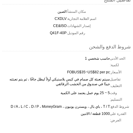
مكان المنشأ:
الصين
اسم العلامة التجارية:
CXDLV
إصدار الشهادات:
CE&ISO
رقم الموديل:
Q41F-40P
شروط الدفع والشحن
الحد الأدنى
حاسب شخصي 1
لكمية:
الأسعار:
FOBUS$35~US$82 per pc
تفاصيل
سيتم تعبئة كل صمام في كيس بلاستيكي أولاً ليظل جافًا ، ثم يتم تعبئته
جيدًا في صندوق من الخشب الرقائقي
التغليف:
وقت
5 ~ 25 يوم عمل يعتمد على الكمية
التسليم:
شروط الدفع:
T / T ، باي بال ، ويسترن يونيون ، D / A ، L / C ، D / P ، MoneyGram
القدرة على
1000 قطعة / الاثنين
العرض: