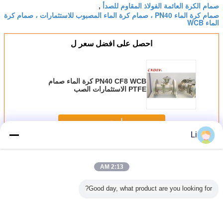
صمام الكرة العائمة الفولاذ المقاوم للصدأ
,
صمام كرة الماء PN40 ، صمام كرة الماء المصبوب للاستثمارات ، صمام كرة
الماء WCB
احصل على افضل سعر ل
PN40 CF8 WCB كرة الماء صمام
PTFE الاستثمارات الصب
استمر
Li
صمام الكرة الفولاذ المقاوم للصدأ
أكثر
2:13 AM
Good day, what product are you looking for?
ة الفولاذ
صمام الكرة الفولاذ
صمام الكرة الكامل
DN20 PN25 صمام
صمام الك
المقاوم للصدأ CF8
الصفيحة المصنوعة
الحفر مع تركيب بين
الكرة الوعاء WCB
المقاوم
CF8 طراز عائم
من الصلب 1 قطعة
الفلنجات PN 40
مع رافعة مقبض
المقاوم