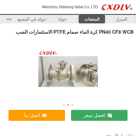
Wenzhou Xidelong Valve Co. LTD
المنزل
المنتجات
حولنا
جولة في المصنع
>>
PN40 CF8 WCB كرة الماء صمام PTFE الاستثمارات الصب
افضل سعر
اتصل بنا
تفاصيل المنتج