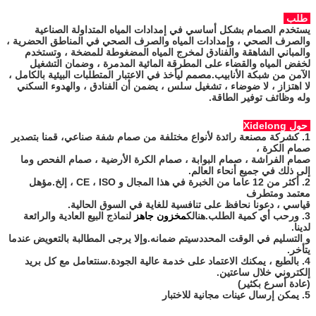
طلب
يستخدم الصمام بشكل أساسي في إمدادات المياه المتداولة الصناعية
والصرف الصحي ، وإمدادات المياه والصرف الصحي في المناطق الحضرية ،
والمباني الشاهقة والفنادق لمخرج المياه المضغوطة للمضخة ، وتستخدم
لخفض المياه والقضاء على المطرقة المائية المدمرة ، وضمان التشغيل
الآمن من شبكة الأنابيب.مصمم ليأخذ في الاعتبار المتطلبات البيئية بالكامل ،
لا اهتزاز ، لا ضوضاء ، تشغيل سلس ، يضمن أن الفنادق ، والهدوء السكني
وله وظائف توفير الطاقة.
حول Xidelong
1. كشركة مصنعة رائدة لأنواع مختلفة من
صمام شفة صناعي
، قمنا بتصدير
صمام الكرة ،
صمام الفراشة ، صمام البوابة ، صمام الكرة الأرضية ، صمام الفحص وما
إلى ذلك في جميع أنحاء العالم.
2. أكثر من 12 عاما من الخبرة في هذا المجال و
CE ، ISO ، إلخ.مؤهل
معتمد
ومتطرف
قياسي ، دعونا نحافظ على تنافسية للغاية في السوق الحالية.
3. ورحب أي كمية الطلب.هنالك
مخزون جاهز
لنماذج البيع العادية والرائعة
لدينا.
و
التسليم في الوقت المحدد
سيتم ضمانه.وإلا يرجى المطالبة بالتعويض عندما
يتأخر.
4. بالطبع ، يمكنك الاعتماد على
خدمة عالية الجودة
.سنتعامل مع كل بريد
إلكتروني خلال ساعتين.
(عادة أسرع بكثير)
5. يمكن إرسال عينات مجانية للاختبار