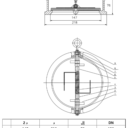
DN
إل
د
د 2