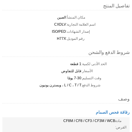
تفاصيل المنتج
مكان المنشأ:
الصين
اسم العلامة التجارية:
CXDLV
إصدار الشهادات:
ISO/PED
رقم الموديل:
H77X
شروط الدفع والشحن
الحد الأدنى لكمية:
1 قطعة
الأسعار:
قابل للتفاوض
وقت التسليم:
7-30 يومًا
شروط الدفع:
L / C ، T / T ، ويسترن يونيون
وصف
رقاقة فحص الصمام
مادة
CF8M / CF8 / CF3 / CF3M / WCB
القرص: