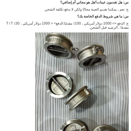
س: هل تقدمون عينات؟هل هو مجاني أم إضافي؟
ج: نعم ، يمكننا تقديم العينة مجانًا ولكن لا ندفع تكلفة الشحن.
س: ما هي شروط الدفع الخاصة بك؟
ج: الدفع <= 1000 دولار أمريكي ، 100٪ مقدمًا.الدفع> = 1000 دولار أمريكي ، 30٪ T / T
مقدمًا ، الرصيد قبل الشحن.