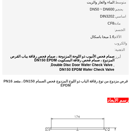
متوسط:
الماء والغاز والزيت
بحجم:
DN50 ~ DN600
اساسي:
DIN3202
مادة
CF8
الجسم:
الآلام
1.6 ميجا باسكال
والكروب
الذهنية:
صمام فحص الأنبوب ذو اللوحة المزدوجة ، صمام فحص رقاقة بباب القرص
أبرز:
المزدوج ، صمام فحص رقاقة البسكويت DN150 EPDM
Double Disc Door Wafer Check Valve
,
,
DN150 EPDM Wafer Check Valve
قرص مزدوج من نوع رقاقة الباب ذو اللوح المزدوج فحص الصمام DN150 ، مقعد PN16
EPDM
رسم الأبعاد