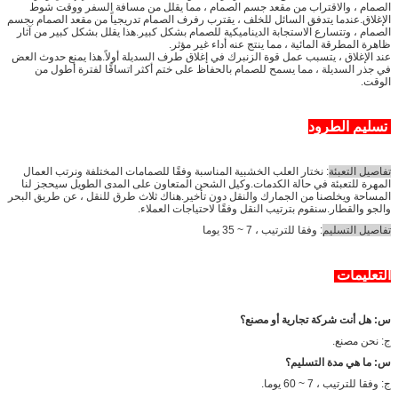
الصمام ، والاقتراب من مقعد جسم الصمام ، مما يقلل من مسافة السفر ووقت شوط
الإغلاق.عندما يتدفق السائل للخلف ، يقترب رفرف الصمام تدريجياً من مقعد الصمام بجسم
الصمام ، وتتسارع الاستجابة الديناميكية للصمام بشكل كبير.هذا يقلل بشكل كبير من آثار
ظاهرة المطرقة المائية ، مما ينتج عنه أداء غير مؤثر.
عند الإغلاق ، يتسبب عمل قوة الزنبرك في إغلاق طرف السديلة أولاً.هذا يمنع حدوث العض
في جذر السديلة ، مما يسمح للصمام بالحفاظ على ختم أكثر اتساقًا لفترة أطول من
الوقت.
تسليم الطرود
تفاصيل التعبئة
: نختار العلب الخشبية المناسبة وفقًا للصمامات المختلفة ونرتب العمال
المهرة للتعبئة في حالة الكدمات.وكيل الشحن المتعاون على المدى الطويل سيحجز لنا
المساحة ويخلصنا من الجمارك والنقل دون تأخير.هناك ثلاث طرق للنقل ، عن طريق البحر
والجو والقطار.سنقوم بترتيب النقل وفقًا لاحتياجات العملاء.
تفاصيل التسليم
: وفقا للترتيب ، 7 ~ 35 يوما
التعليمات
س: هل أنت شركة تجارية أو مصنع؟
ج: نحن مصنع.
س: ما هي مدة التسليم؟
ج: وفقا للترتيب ، 7 ~ 60 يوما.