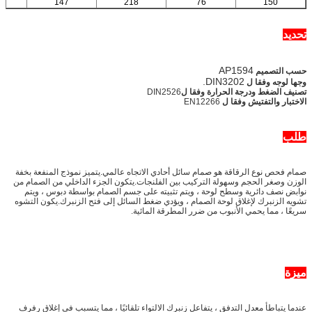
147
218
76
150
تحديد
AP1594
حسب التصميم
DIN3202.
وجها لوجه وفقا ل
تصنيف الضغط ودرجة الحرارة وفقا ل
DIN2526
الاختبار والتفتيش وفقا ل
EN12266
طلب
صمام فحص نوع الرقاقة هو صمام سائل أحادي الاتجاه عالمي.يتميز نموذج المنفعة بخفة
الوزن وصغر الحجم وسهولة التركيب بين الفلنجات.يتكون الجزء الداخلي من الصمام من
نوابض نصف دائرية وسطح لوحة ، ويتم تثبيته على جسم الصمام بواسطة دبوس ، ويتم
تشويه الزنبرك لإغلاق لوحة الصمام ، ويؤدي ضغط السائل إلى فتح الزنبرك.يكون التشوه
سريعًا ، مما يحمي الأنبوب من ضرر المطرقة المائية.
ميزة
عندما يتباطأ معدل التدفق ، يتفاعل زنبرك الالتواء تلقائيًا ، مما يتسبب في إغلاق رفرف