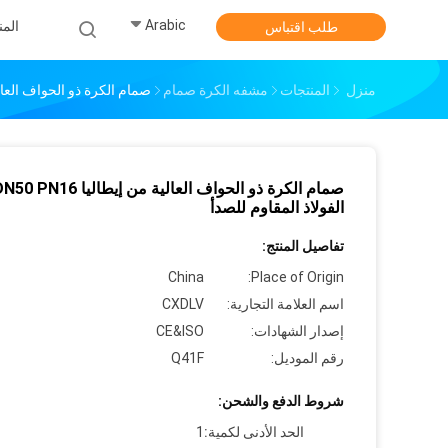
Arabic
الم
طلب اقتباس
منزل
المنتجات
مشفه الكرة صمام
صمام الكرة ذو الحواف العالية من إيطاليا DN50 PN16
الفولاذ المقاوم للصدأ
تفاصيل المنتج:
China
Place of Origin:
اسم العلامة التجارية:
CXDLV
إصدار الشهادات:
CE&ISO
رقم الموديل:
Q41F
شروط الدفع والشحن:
الحد الأدنى لكمية:
1