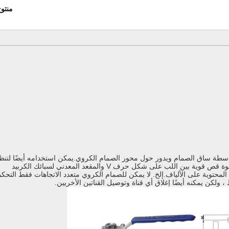
منتو
بواسطة ساق الصمام ويدور حول محور الصمام الكروي.يمكن استخدامه أيضًا لتنظ
السوائل والتحكم فيها.يتمتع الصمام الكروي على شكل V بقوة قص قوية بين اللب على شكل حرف V والمقعد المعدني لسبائك الكربيد
لمحتوية على الألياف.إلخ. لا يمكن للصمام الكروي متعدد الاتجاهات فقط التحكم
، ولكن يمكنه أيضًا إغلاق أي قناة وتوصيل القناتين الأخريين.