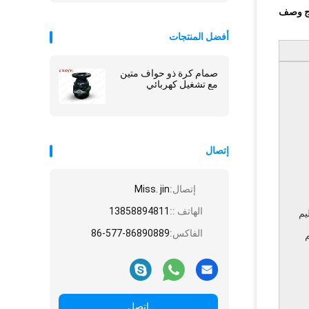
ج وصف
أفضل المنتجات
صمام كرة ذو حواف متين
مع تشغيل كهربائي
إتصال
إتصال:
Miss. jin
الهاتف ::
13858894811
يم
الفاكس:
86-577-86890889
اتصل