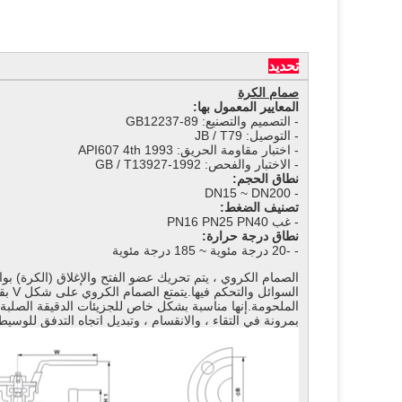
تحديد
صمام الكرة
المعايير المعمول بها:
- التصميم والتصنيع: GB12237-89
- التوصيل: JB / T79
- اختبار مقاومة الحريق: API607 4th 1993
- الاختبار والفحص: GB / T13927-1992
نطاق الحجم:
- DN15 ~ DN200
تصنيف الضغط:
- غب PN16 PN25 PN40
نطاق درجة حرارة:
- -20 درجة مئوية ~ 185 درجة مئوية
الصمام الكروي ، يتم تحريك عضو الفتح والإغلاق (الكرة) 
الملحومة.إنها مناسبة بشكل خاص للجزيئات الدقيقة الصلبة ا
بمرونة في التقاء ، والانقسام ، وتبديل اتجاه التدفق للوسيط 