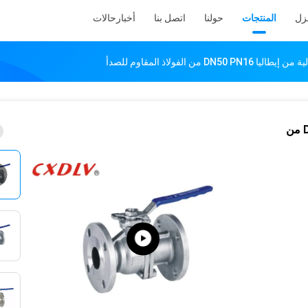
نزل
المنتجات
حولنا
اتصل بنا
أخبار
حالات
 من الفولاذ المقاوم للصدأ
صمام الكرة ذو الحواف العالية من إيطاليا DN50 PN16 من