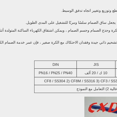
وتوزيع وتغيير اتجاه تدفق الوسيط.
لكرة وجذع الصمام وجسم الصمام ، ويمكن اشتقاق الكهرباء الساكنة المتولدة أثنا
ة مثل polytetrafluoroethylene لها خاصية تشحيم ذاتي جيدة وفقدان الاحتكاك مع الكرة صغير ، فإن عمر خدمة الصمام 
DIN
JIS
10 ك / 20 ألف
PN16 / PN25 / PN40