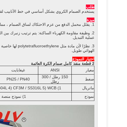
طلب
يستخدم الصمام الكروي بشكل أساسي في خط الأنابيب لقطع 
ميزة
1. يقلل محمل الدفع من عزم الاحتكاك لساق الصمام ، مما يجعل ساق الصمام سلسًا ومرنًا للتشغيل على المدى الطويل.
2. وظيفة مقاومة الكهرباء الساكنة: يتم ترتيب زنبرك بين ا
عملية التبديل.
3. نظرًا لأن ماد
الهوائي طويل.
اختيار النموذج
2 قطعة منفذ كامل صمام الكرة العائمة
معيار
ANSI
غيغابايت
150 رطل / 300
ضغط
PN25 / PN40
رطل
ماتريال
1) CF8 / SS304 2) CF8M / SS316 3) CF3 / SS304L 4) CF3M / SS316L 5) WCB
نموذج
1) نموذج منصة عالية 2) التعامل مع النموذج