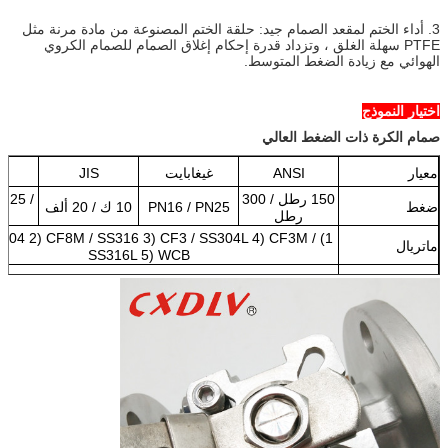
3. أداء الختم لمقعد الصمام جيد: حلقة الختم المصنوعة من مادة مرنة مثل
PTFE سهلة الغلق ، وتزداد قدرة إحكام إغلاق الصمام للصمام الكروي
الهوائي مع زيادة الضغط المتوسط.
اختيار النموذج
صمام الكرة ذات الضغط العالي
معيار
ANSI
غيغابايت
JIS
N
150 رطل / 300
N25 /
ضغط
PN16 / PN25
10 ك / 20 ألف
رطل
0
 SS304 2) CF8M / SS316 3) CF3 / SS304L 4) CF3M /
ماتريال
SS316L 5) WCB
نموذج
1) نموذج منصة عالية 2) التعامل مع النموذج