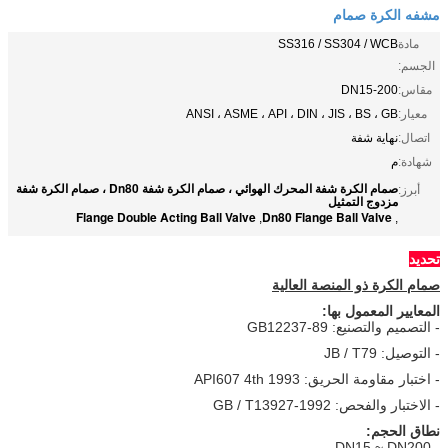
مشفه الكرة صمام
مادة
SS316 / SS304 / WCB
الجسم:
مقاس:
DN15-200
معيار:
ANSI ، ASME ، API ، DIN ، JIS ، BS ، GB
اتصال:
نهاية شفة
شهادة:
م
صمام الكرة شفة المحرك الهوائي ، صمام الكرة شفة Dn80 ، صمام الكرة شفة
أبرز:
مزدوج التمثيل
Flange Double Acting Ball Valve
Dn80 Flange Ball Valve
,
,
تحديد
صمام الكرة ذو المنصة العالية
المعايير المعمول بها:
- التصميم والتصنيع: GB12237-89
- التوصيل: JB / T79
- اختبار مقاومة الحريق: API607 4th 1993
- الاختبار والفحص: GB / T13927-1992
نطاق الحجم:
- DN15 ~ DN200