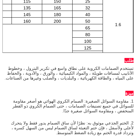
115
150
25
0
135
165
32
0
145
180
40
5
160
200
50
1.6
65
80
100
125
150
طلب
200
تستخدم الصمامات الكروية على نطاق واسع في تكرير البترول ، وخطوط
الأنابيب لمسافات طويلة ، والمواد الكيميائية ، والورق ، والأدوية ، والحفاظ
على المياه ، والطاقة الكهربائية ، والبلديات ، والصلب وغيرها من الصناعات.
ميزة
1. مقاومة السوائل الصغيرة: الصمام الكروي الهوائي هو أصغر مقاومة
للسوائل في جميع تصنيفات الصمامات ، حتى الصمام الكروي ذو القطر
المنخفض ، ومقاومة السوائل صغيرة جدًا.
2. الختم الجذعي موثوق به: نظرًا لأن ساق الصمام يدور فقط ولا يتحرك
لأعلى ولأسفل ، فإن ختم التعبئة لساق الصمام ليس من السهل كسره ،
وتزداد قدرة الختم مع زيادة الضغط المتوسط.