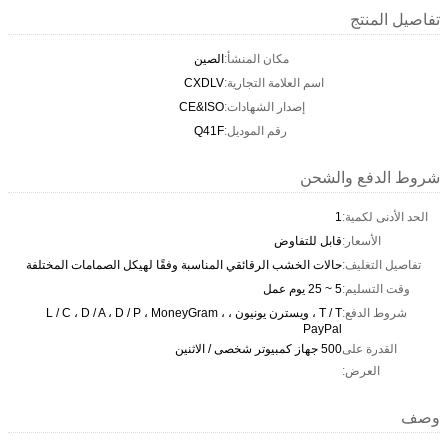
تفاصيل المنتج
مكان المنشأ:
الصين
اسم العلامة التجارية:
CXDLV
إصدار الشهادات:
CE&ISO
رقم الموديل:
Q41F
شروط الدفع والشحن
الحد الأدنى لكمية:
1
الأسعار:
قابل للتفاوض
تفاصيل التغليف:
حالات الخشب الرقائقي المناسبة وفقًا لهيكل الصمامات المختلفة
وقت التسليم:
5 ~ 25 يوم عمل
شروط الدفع:
T / T ، ويسترن يونيون ، L / C ، D / A ، D / P ، MoneyGram ،
PayPal
القدرة على
500 جهاز كمبيوتر شخصى / الاثنين
العرض:
وصف