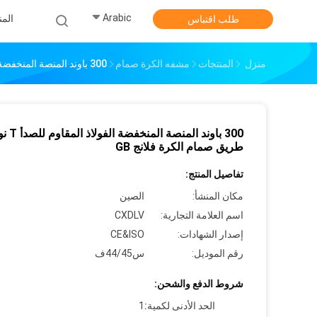
Arabic
الم
طلب اقتباس
منزل
المنتجات
مشفه الكرة صمام
300 باوند المنصة المنخفضة الفولاذ المقاوم للصدأ T نوع 3 طريق صمام الكرة فلانج GB
طريق صمام الكرة فلانج GB
تفاصيل المنتج:
مكان المنشأ:
الصين
اسم العلامة التجارية:
CXDLV
إصدار الشهادات:
CE&ISO
رقم الموديل:
س44/45ف
شروط الدفع والشحن:
الحد الأدنى لكمية:
1