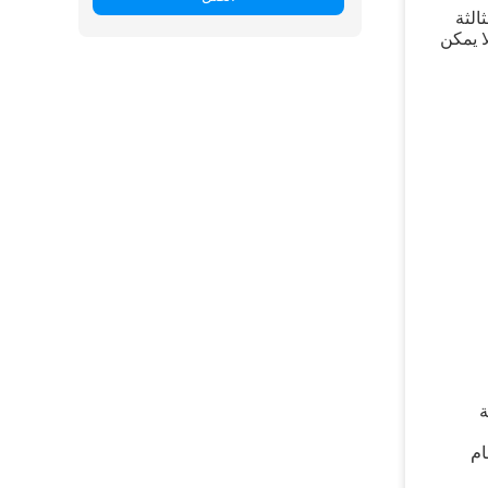
لثالثة
ولا يمكن
متة
ام