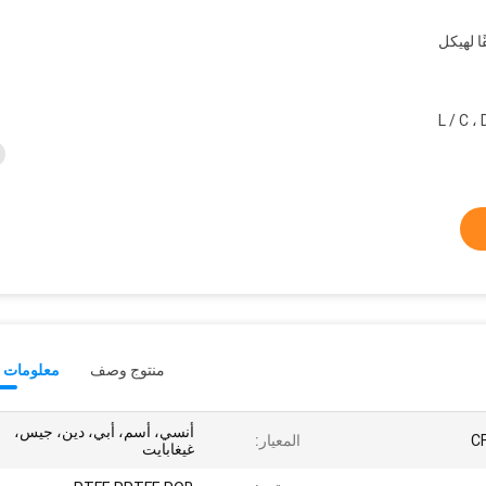
ا لهيكل
L / C ، D / A ، D 
منتوج وصف
معلومات ت
أنسي، أسم، أبي، دين، جيس،
C
المعيار:
غيغابايت