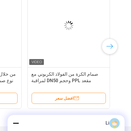
صمام الكرة من الفولاذ الكربوني مع
من خلال 
مقعد PPL وحجم DN50 لمراقبة
نوع صما
الغازات النفطية والمياه
وسا
افضل سعر
Li