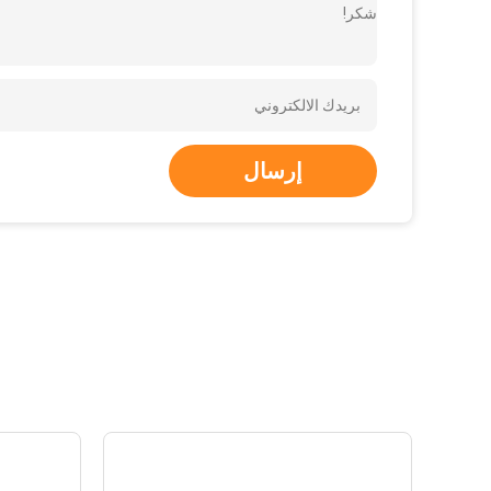
شكر!
إرسال