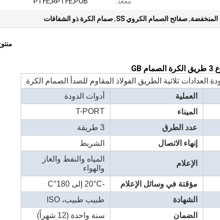
مقعد:
PTFE,RPTFE,POB
 المنخفضة
,
صفائح الصمام الكروي SS
,
صمام الكرة ذو الشفافات
منتو
العملية
أدوات الدودة
T-PORT
الميناء
عدد الطرق
3 طريقة
إنهاء الاتصال
الشريط
المياه والنفط والغاز
الإعلام
والهواء
مؤقتة في وسائل الإعلام
-20°C إلى 180°C
الشهادة
طبيب طبيب، ISO
الضمان
سنة واحدة (12 شهراً)