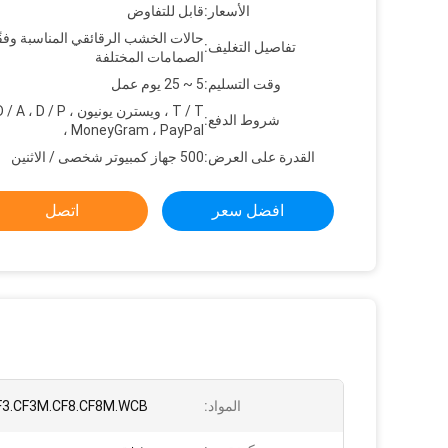
الأسعار:
قابل للتفاوض
حالات الخشب الرقائقي المناسبة وفقً
تفاصيل التغليف:
الصمامات المختلفة
وقت التسليم:
5 ~ 25 يوم عمل
T / T ، ويسترن يونيون ، / P
شروط الدفع:
، MoneyGram ، PayPal
القدرة على العرض:
500 جهاز كمبيوتر شخصى / الاثنين
افضل سعر
اتصل
المواد:
F3.CF3M.CF8.CF8M.WCB