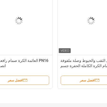
الثقب والخيوط وصلة ملفوفة
PN16 العائمة الكرة صمام راف
م الكرة الكاملة الحفرة جسم
اتص
الفولاذ المقاوم للصدأ مع ISO5211
دة التثبيت المصفوفة ومثقوبة
افضل سعر
افضل سعر
PN16 RF