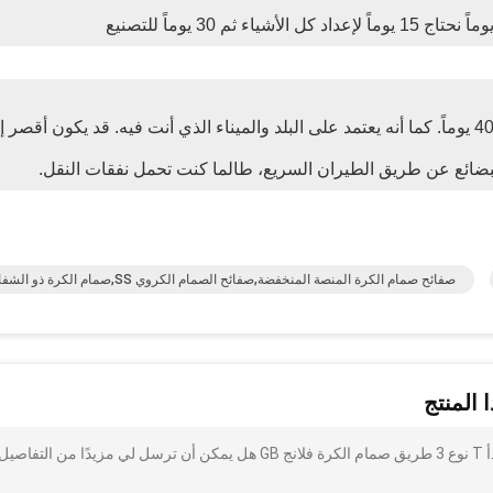
عادةً ما نستخدم الشحن لنقل البضائع.إنه حوالي 25-40 يوماً. كما أنه يعتمد على البلد والميناء الذي أنت فيه. قد يكون أقصر 
البضائع عن طريق الطيران السريع، طالما كنت تحمل نفقات النقل.
صفائح صمام الكرة المنصة المنخفضة,صفائح الصمام الكروي SS,صمام الكرة ذو الشفافات
 المنتج
أنا مهتم بذلك 300 باوند المنصة المنخفضة الفولاذ المقاوم للصدأ T نوع 3 طريق صمام الكرة فلانج GB هل يمكن أن ترسل لي مزيدًا من التفاصي