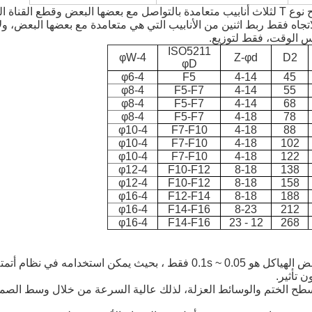
تتوفر في إصدارات T و L. يسمح نوع T لثلاث أنابيب متعامدة بالتواصل مع بعضها البعض وقطع القناة ا
صمام الكرة ثلاثية الاتجاه فقط ربط اثنين من الأنابيب التي هي متعامدة مع بعضها البعض، 
س الوقت، فقط لتوزيع.
ISO5211
4-φW
Z-φd
D2
φD
4-φ6
F5
4-14
45
4-φ8
F5-F7
4-14
55
4-φ8
F5-F7
4-14
68
4-φ8
F5-F7
4-18
78
4-φ10
F7-F10
4-18
88
4-φ10
F7-F10
4-18
102
4-φ10
F7-F10
4-18
122
4-φ12
F10-F12
8-18
138
4-φ12
F10-F12
8-18
158
4-φ16
F12-F14
8-18
188
4-φ16
F14-F16
8-23
212
4-φ16
F14-F16
12 - 23
268
يمكن أن يدرك فتح وإغلاق سريع ، ووقت فتح وإغلاق بعض الهياكل هو 0.05 ~ 0.1s فقط ، بحيث يمكن استخدامه في نظام أت
 تأثير.
سطح الختم والوسائط العزلة، لذلك عالية السرعة من خلال وسط الصم