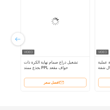
عة عملية
تشغيل ذراع صمام نهاية الكرة ذات
ال شفة
حواف مقعد PPL بجذع ممتد
صم
افضل سعر