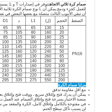
صمام كرة ثلاثي الاتجاه
للعمل كجزء ودمج.يمكن أن L نوع 
أن تبقي الأنبوب الثالث متصلة مع بعضها البعض في نف
الضغط
الحجم
(ل)
L1
د
D1
65
95
65
130
15
75
105
80
160
20
85
115
90
180
25
100
135
100
200
32
110
145
110
220
40
125
160
120
240
50
PN16
145
180
130
260
65
160
195
140
280
80
180
215
160
320
100
210
245
190
280
125
240
280
220
440
150
295
335
275
550
200
مزايا صمام الكرة
مع أقل مقاومة تدفق
منصة الاختبار.بسرعة فتح وإغلاق الصمام عند العمل دون
في مفتوحة بالكامل وإغلاق كامل، الكرة والمقعد من 
لن يسبب تآكل سطح الختم.