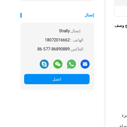
إتصال
ج وصف
إتصال:
Shally
الهاتف ::
18072016662
الفاكس:
86-577-86890889
اتصل
كجزء
متصلة