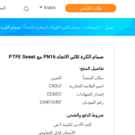
Arabic
الم
طلب اقتباس
منزل
المنتجات
صمام الكرة الفولاذ المقاوم للصدأ
صمام الكرة ثلاثي الاتج
صمام الكرة ثلاثي الاتجاه PN16 مع PTFE Seaat
تفاصيل المنتج:
مكان المنشأ:
الصين
اسم العلامة التجارية:
CXDLV
إصدار الشهادات:
CE&ISO
رقم الموديل:
Q44F/Q45F
شروط الدفع والشحن:
الحد الأدنى لكمية:
1ص
الأسعار:
قابل للتفاوض