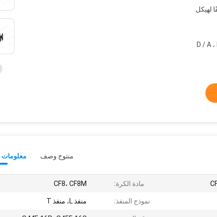
ا لهيكل
بال ، ويسترن يونيون ، D / A ، L /
منتوج وصف
معلومات ت
C
مادة الكرة:
CF8، CF8M
نموذج المنفذ:
منفذ L، منفذ T