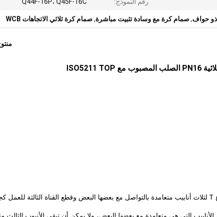
رقم النموذج:
Q44F-16P، Q45F-16C
 ذو حواف
,
صمام كرة مع وسادة تثبيت مباشرة
,
صمام كرة ثلاثي الاتجاهات WCB
منتو
ISO5211 TO
تتوفر في إصدارات T و L. يسمح النوع T لثلاث أنابيب متعامدة بالتواصل مع بعضها البعض وقطع القناة الثالثة للعمل 
أن يربط فقط اثنين من الأنابيب التي هي متعامدة مع بعضها البعض، ولا يمكن أن تبقي الأنبوب الثالث 