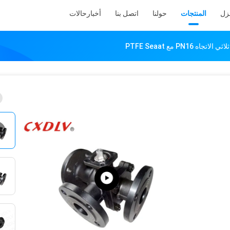
نزل
المنتجات
حولنا
اتصل بنا
أخبار
حالات
اه PN16 مع PTFE Seaat