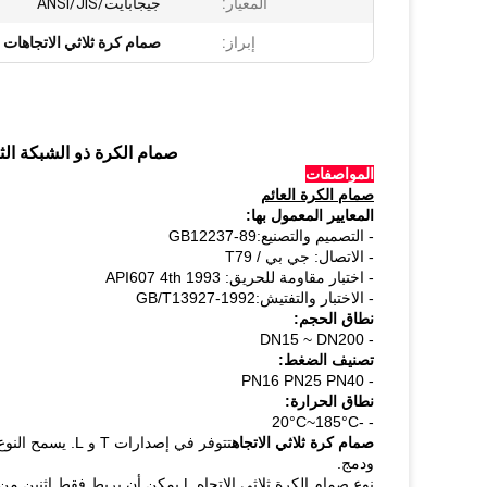
المعيار:
جيجابايت/ANSI/JIS
إبراز:
صمام كرة ثلاثي الاتجاهات
صمام الكرة ذو الشبكة الثلاثية PN16 الصلب المصبوب مع P
المواصفات
صمام الكرة العائم
المعايير المعمول بها:
- التصميم والتصنيع:GB12237-89
- الاتصال: جي بي / T79
- اختبار مقاومة للحريق: API607 4th 1993
- الاختبار والتفتيش:GB/T13927-1992
نطاق الحجم:
- DN15 ~ DN200
تصنيف الضغط:
- PN16 PN25 PN40
نطاق الحرارة:
- -20°C~185°C
صمام كرة ثلاثي الاتجاه
ودمج.
نوع صمام الكرة ثلاثي الاتجاه L يمكن 