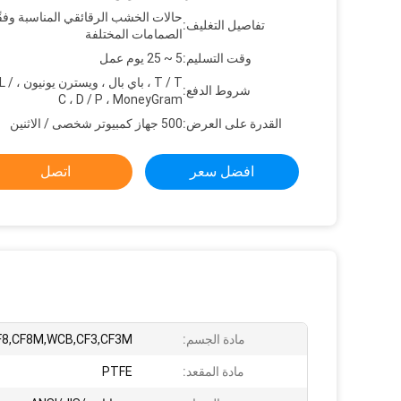
حالات الخشب الرقائقي المناسبة وفقً
تفاصيل التغليف:
الصمامات المختلفة
وقت التسليم:
5 ~ 25 يوم عمل
T / T ، باي 
شروط الدفع:
C ، D / P ، MoneyGram
القدرة على العرض:
500 جهاز كمبيوتر شخصى / الاثنين
افضل سعر
اتصل
مادة الجسم:
F8,CF8M,WCB,CF3,CF3M
مادة المقعد:
PTFE