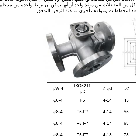
 من المدخلات من منفذ واحد أو أنها يمكن أن تربط واحدة من مدخلين
ISO5211
4-φW
Z-φd
D2
φD
4-φ6
F5
4-14
45
4-φ8
F5-F7
4-14
55
4-φ8
F5-F7
4-14
68
4-φ8
F5-F7
4-18
78