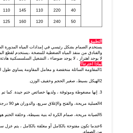
110
145
110
220
40
125
160
120
240
50
التطبيق
يستخدم الصمام بشكل رئيسي في إمدادات المياه المدورة الص
والفنادق من منفذ المياه الضغطية للمضخة ،يستخدم لقطع الما
لا يوجد اهتزاز ، لا يوجد ضوضاء ، التشغيل السلسسكنية هادئة 
لماذا اخترتنا؟
1المقاومة السائلة منخفضة و معامل المقاومة يساوي طول الأنابيب
2الهيكل بسيط، صغير الحجم وخفيف الوزن.
3. إنها مضغوطة وموثوقة ، ولديها خصائص ختم جيدة. كما تم استخدامها على نطاق واسع في أنظمة الفراغ.
4العملية مريحة، والفتح والإغلاق سريع، والدوران هو 90 درجة من الافتتاح الكامل إلى الإغلاق الكامل، وهو مريح للسيطرة عن بعد.
5الصيانة مريحة، صمام الكرة له بنية بسيطة، وحلقة الختم هو عموما متحركة، وتفكيك واستبدال مريحة نسبيا.
6عندما تكون مفتوحة بالكامل أو مغلقة بالكامل ، يتم عزل
من الصمام.