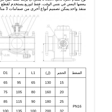
يستخدم لقطع كل
ببعضها البعض في نفس الوقت، فقط لتوزيع.
منفذ واحد.يمكن تصميم أنواع أخرى من صمامات 3 منافذ لمخططات ومواقف أخرى ممكنة لتوجيه التدفق.
الضغط
الحجم
(ل)
L1
د
D1
65
95
65
130
15
75
105
80
160
20
85
115
90
180
25
PN16
100
135
100
200
32