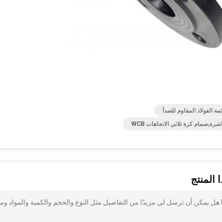
مة الفولاذ المقاوم للصدأ
ة,صمام كرة ثلاثي الاتجاهات WCB
 المنتج
أنا مهتم بذلك صمام الكرة ثلاثي الاتجاه PN16 مع PTFE Seaat هل يمكن أن ترسل لي مزيدًا من التفاصيل مثل النوع والحجم والكمية والمواد وم