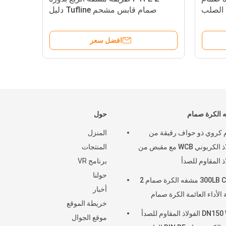
ب الصلب
صمام قابس مشحم Tufline دليل
النف
 الصلب
المشغل
افضل سعر
 الكرة صمام
حول
كروي ذو حواف رقيقة من
المنزل
الفولاذ الكربوني WCB مع مقبض من
المنتجات
ذ المقاوم للصدأ
برنامج VR
حولنا
300LB CF8M مشفه الكرة صمام 2
أخبار
 الأداء العائمة الكرة صمام
خريطة الموقع
DN150 WCB الفولاذ المقاوم للصدأ
موقع الجوال