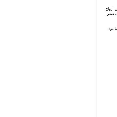
ن أزواج
ب صفر.
ا دون