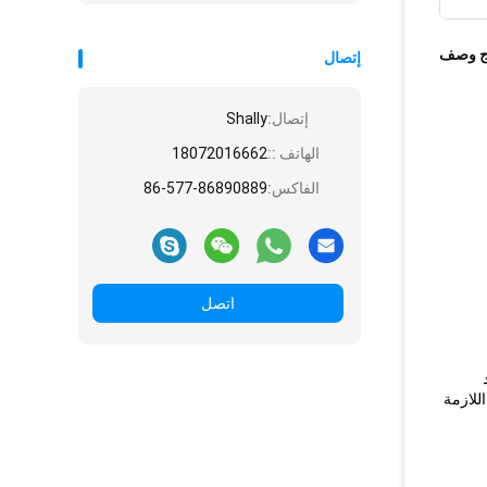
ج وصف
إتصال
إتصال:
Shally
الهاتف ::
18072016662
الفاكس:
86-577-86890889
اتصل
للازمة