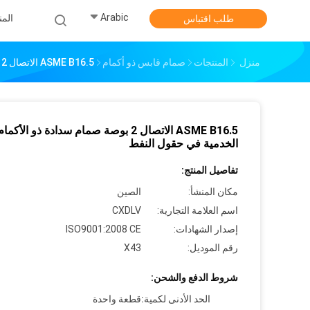
Arabic
الم
طلب اقتباس
منزل
المنتجات
صمام قابس ذو أكمام
ASME B16.5 الاتصال 2 بوصة صمام سدادة ذو الأكمام للحياة الخدمية في حقول النفط
ASME B16.5 الاتصال 2 بوصة صمام سدادة ذو الأك
الخدمية في حقول النفط
تفاصيل المنتج:
مكان المنشأ:
الصين
اسم العلامة التجارية:
CXDLV
إصدار الشهادات:
ISO9001:2008 CE
رقم الموديل:
X43
شروط الدفع والشحن:
الحد الأدنى لكمية:
قطعة واحدة