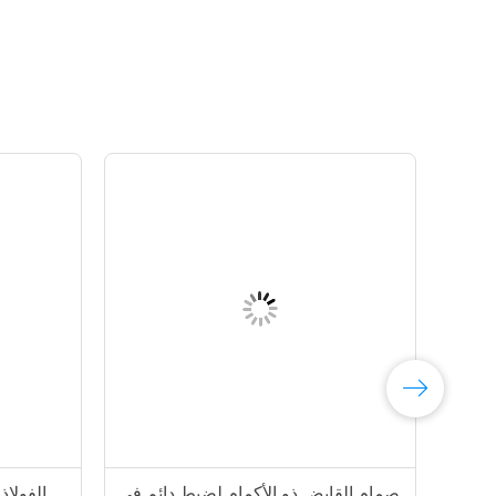
صمام القابض ذو الأكمام لضبط دائم في
الفولاذ