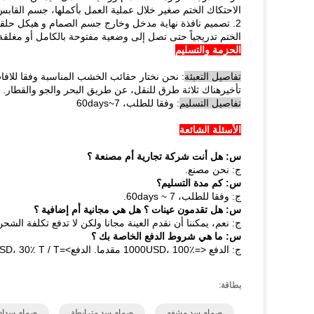
الاحتكاك الختم صغير خلال عملية العمل بأكملها، جسم القاب
2. تصميم نافذة نهاية مدخل وخارج جسم الصمام و هيكل حلقة ا
الختم تدريجياً حتى تصل إلى وضعية مفتوحة بالكامل أو مغلق
الحزمة والتسليم
تفاصيل التعبئة
: نحن نختار حقائب الخشب المناسبة وفقا للافات
تأخيرهناك ثلاثة طرق للنقل، عن طريق البحر والجو والقطار.
تفاصيل التسليم
: وفقا للطلب، 7~60days
الأسئلة الشائعة
س: هل أنت شركة تجارية أم مصنعة ؟
ج: نحن مصنع.
س: كم مدة التسليم؟
ج: وفقا للطلب، 7 ~ 60days.
س: هل تقدمون عينات ؟ هل هي مجانية أم إضافية ؟
ج: نعم، يمكننا أن نقدم العينة مجانا ولكن لا تدفع تكلفة الشحن
س: ما هي شروط الدفع الخاصة بك ؟
ج: الدفع <=1000USD، 100٪ مقدما. الدفع>=1000USD، 30٪ T / T مقدما، الرصيد قبل الشحن.
بطاقة:
صمام سد مشفه
صمام سد مترابطة
صمام سدادة بغلاف ASME B16.5,صمام سدادة بغلاف لح