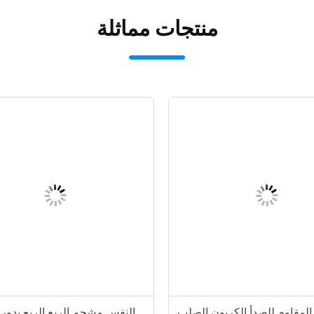
منتجات مماثلة
 المقاوم للصدأ الكربون الصلب
النفس مشحم الربع الربع بدور