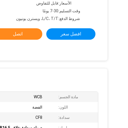
الأسعار:
قابل للتفاوض
وقت التسليم:
7-30 يومًا
شروط الدفع:
L/C، T/T، ويسترن يونيون
افضل سعر
اتصل
مادة الجسم:
WCB
اللون:
الفضة
سدادة:
CF8
إبراز:
صمام سدادة بغلاف ASME B16.5