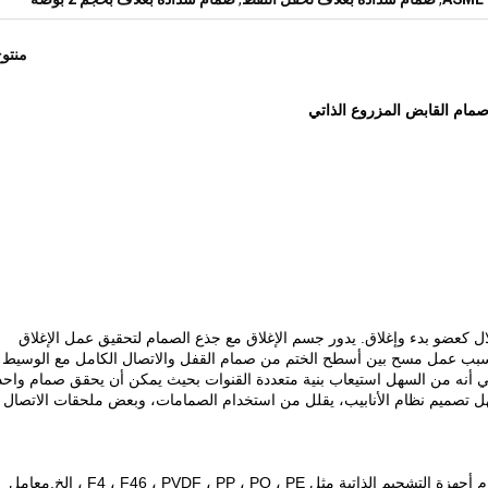
منتو
 كعضو بدء وإغلاق. يدور جسم الإغلاق مع جذع الصمام لتحقيق عمل الإغلاق
 بسبب عمل مسح بين أسطح الختم من صمام القفل والاتصال الكامل مع الوسيط
 أنه من السهل استيعاب بنية متعددة القنوات بحيث يمكن أن يحقق صمام واحد
ل تصميم نظام الأنابيب، يقلل من استخدام الصمامات، وبعض ملحقات الاتصال ا
1وفقًا لدرجة حرارة الاستخدام ووسيلة العمل ، يمكن استخدام أجهزة التشحيم الذاتية مثل F4 ، F46 ، PVDF ، PP ، PO ، PE ، إلخ.معامل