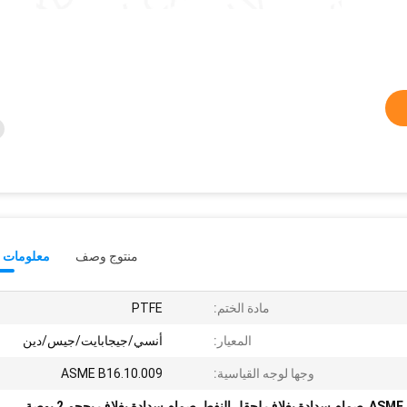
منتوج وصف
معلومات ت
مادة الختم:
PTFE
المعيار:
أنسي/جيجابايت/جيس/دين
وجها لوجه القياسية:
ASME B16.10.009
,
صمام سدادة بغلاف لحقل النفط
,
صمام سدادة بغلاف بحجم 2 بوصة