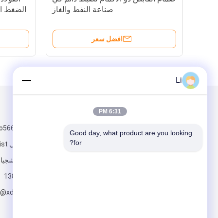
صناعة النفط والغاز
افضل سعر
Li
البريد بنا
تبعتنا
6:31 PM
Good day, what product are you looking 
for?
يونغش
wenzhou تشجيانغ الصين
13858894811
e@xdlvalve.com
ارسل