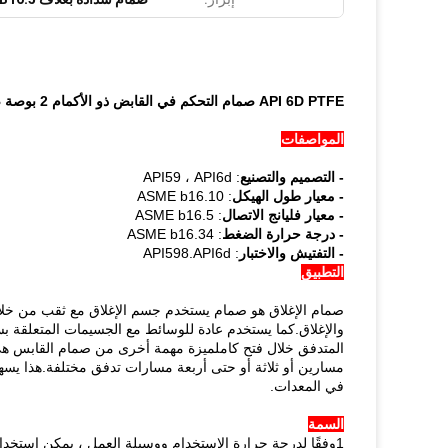
API 6D PTFE صمام التحكم في القابض ذو الأكمام 2 بوصة صمام القابض المزروع الذاتي
المواصفات
- التصميم والتصنيع
: API59 ، API6d
- معيار طول الهيكل
: ASME b16.10
- معيار فليانج الاتصال
: ASME b16.5
- درجة حرارة الضغط
: ASME b16.34
- التفتيش والاختبار
: API598.API6d
التطبيق
صمام الإغلاق هو صمام يستخدم جسم الإغلاق مع ثقب من خلال
والإغلاق.كما يستخدم عادة للوسائط مع الجسيمات المتعلقة
المتدفق خلال فتح كاملميزة مهمة أخرى من صمام القابس هي
مسارين أو ثلاثة أو حتى أربعة مسارات تدفق مختلفة.هذا يسه
في المعدات.
السمة