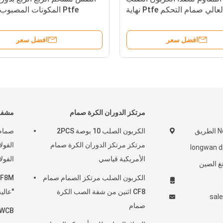
الضغط العالي صمام التحكم Ptfe نهاية
Ptfe المكونات المصبو
شفة الغاز الطبيعي
الكربون
افضل سعر
افضل سعر
مرتكز الدوران الكرة صمام
مشفه
No566 Binhai 3rd الطريق
الكربون الصلب 10 بوصة 2PCS
صمام 
مرتكز مرتكز الدوران الكرة صمام
ينغ حيي longwan dist
الأمريكية قياسي
الفولا
الكربون الصلب مرتكز الصمام صمام
CF8 اثنين من شفة الصب الكرة
"عالية
sal
صمام