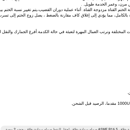
س مرن، وعمر الخدمة طويل. .
لختم القناة مزدوجة القناة. أثناء عملية دوران القضيب،يتم تغيير نسبة الختم بي
ة بالكامل، مما يؤدي إلى إغلاق كاف مقارنة بالضغط ، يصل زوج الختم إلى تسر
 المختلفة ونرتب العمال المهرة لتعبئة في حالة الكدمة.أفرغ الجمارك والنقل لن
.
قل النفط,صمام سدادة بغلاف بحجم 2 بوصة