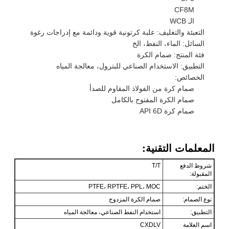
CF8M
الـ WCB
التعبئة والتغليف: علبة كرتونية قوية ودائمة مع إدراجات رغوة
السائل: الماء، النفط، الخ
فئة المنتج: صمام الكرة
التطبيق: الاستخدام الصناعي للبترول، معالجة المياه
الخصائص:
صمام كرة من الفولاذ المقاوم للصدأ
صمام الكرة المفتوح بالكامل
صمام كرة API 6D
المعلمات التقنية:
شروط الدفع
T/T
المقبولة:
الختم:
PTFE، RPTFE، PPL، MOC
نوع الصمام:
صمام الكرة المزدوج
التطبيق:
استخدام النفط الصناعي، معالجة المياه
اسم العلامة
CXDLV