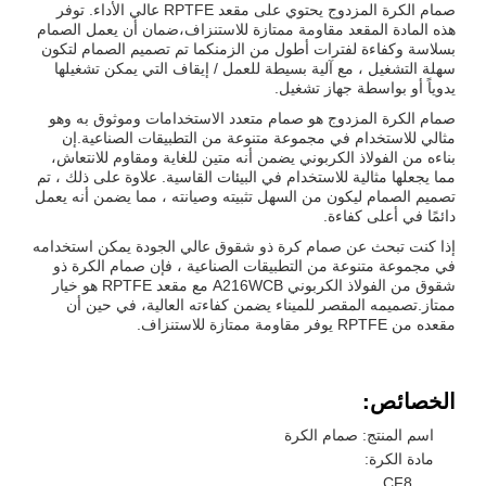
صمام الكرة المزدوج يحتوي على مقعد RPTFE عالي الأداء. توفر
هذه المادة المقعد مقاومة ممتازة للاستنزاف،ضمان أن يعمل الصمام
بسلاسة وكفاءة لفترات أطول من الزمنكما تم تصميم الصمام لتكون
سهلة التشغيل ، مع آلية بسيطة للعمل / إيقاف التي يمكن تشغيلها
يدوياً أو بواسطة جهاز تشغيل.
صمام الكرة المزدوج هو صمام متعدد الاستخدامات وموثوق به وهو
مثالي للاستخدام في مجموعة متنوعة من التطبيقات الصناعية.إن
بناءه من الفولاذ الكربوني يضمن أنه متين للغاية ومقاوم للانتعاش،
مما يجعلها مثالية للاستخدام في البيئات القاسية. علاوة على ذلك ، تم
تصميم الصمام ليكون من السهل تثبيته وصيانته ، مما يضمن أنه يعمل
دائمًا في أعلى كفاءة.
إذا كنت تبحث عن صمام كرة ذو شقوق عالي الجودة يمكن استخدامه
في مجموعة متنوعة من التطبيقات الصناعية ، فإن صمام الكرة ذو
شقوق من الفولاذ الكربوني A216WCB مع مقعد RPTFE هو خيار
ممتاز.تصميمه المقصر للميناء يضمن كفاءته العالية، في حين أن
مقعده من RPTFE يوفر مقاومة ممتازة للاستنزاف.
الخصائص:
اسم المنتج: صمام الكرة
مادة الكرة:
CF8