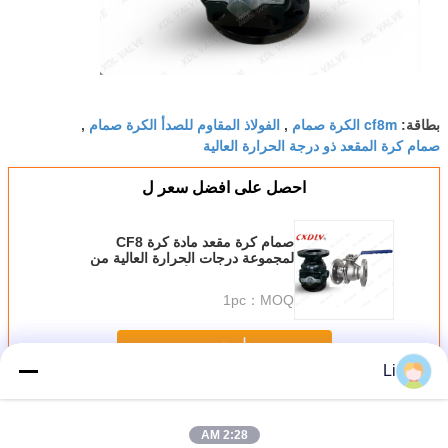
cf8m الكرة صمام
الفولاذ المقاوم للصدأ الكرة صمام
بطاقة:
,
,
صمام كرة المقعد ذو درجة الحرارة العالية
احصل على افضل سعر ل
صمام كرة مقعد مادة كرة CF8
لمجموعة درجات الحرارة العالية من
-20C إلى 280C الأداء
1pc
MOQ：
استمر
Li
مشفه الكرة صمام
أكثر
2:28 AM