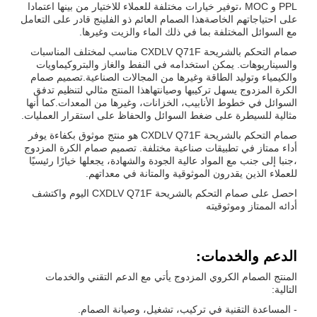
PPL و MOC ،توفير خيارات مختلفة للعملاء للاختيار من بينها اعتمادا
على احتياجاتهم الخاصةهذا الصمام العائم ذو الفلينج قادر على التعامل
مع السوائل المختلفة بما في ذلك الماء والزيت وغيرها.
صمام التحكم بالشريحة CXDLV Q71F مناسب لمختلف المناسبات
والسيناريوهات. يمكن استخدامه في النفط والغاز والبتروكيماويات
والكيمياء وتوليد الطاقة وغيرها من المجالات الصناعية.تصميم صمام
الكرة المزدوج يسهل تركيبها وصيانتهاهذا المنتج مثالي لتنظيم تدفق
السوائل في خطوط الأنابيب، الخزانات، وغيرها من المعدات.كما أنها
مثالية للسيطرة على ضغط السوائل والحفاظ على استقرار العمليات.
صمام التحكم بالشريحة CXDLV Q71F هو منتج موثوق بكفاءة يوفر
أداء ممتاز في تطبيقات صناعية مختلفة. تصميم صمام الكرة المزدوج
،جنبا إلى جنب مع المواد عالية الجودة والشهادة، يجعلها خيارًا رئيسيًا
للعملاء الذين يقدرون الموثوقية والمتانة في معداتهم.
احصل على صمام التحكم بالشريحة CXDLV Q71F اليوم واكتشف
أدائه الممتاز وموثوقيته
الدعم والخدمات:
المنتج الصمام الكروي المزدوج يأتي مع الدعم التقني والخدمات
التالية:
- المساعدة التقنية في تركيب، تشغيل، وصيانة الصمام.