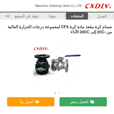
Wenzhou Xidelong Valve Co. LTD
المنزل
المنتجات
حولنا
جولة في المصنع
>>
صمام كرة مقعد مادة كرة CF8 لمجموعة درجات الحرارة العالية
من -20C إلى 280C الأداء
افضل سعر
اتصل بنا