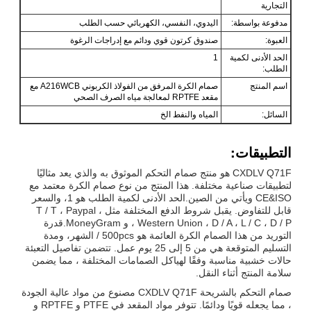
التجارية
مدفوعة بواسطة:
اليدوي، النفسي، الكهربائي حسب الطلب
العبوة:
صندوق كرتون قوي ودائم مع إدراجات الرغوة
الحد الأدنى لكمية
1
الطلب:
اسم المنتج
صمام الكرة المرفق من الفولاذ الكربوني A216WCB مع
مقعد RPTFE لمعالجة مياه الصرف الصحي
السائل:
المياه والنفط الخ
التطبيقات:
CXDLV Q71F هو منتج صمام التحكم الموثوق به والذي يعد مثاليًا
لتطبيقات صناعية مختلفة. هذا المنتج من نوع صمام الكرة معتمد مع
CE&ISO ويأتي من الصين.الحد الأدنى لكمية الطلب هو 1، والسعر
قابل للتفاوض. يقبل شروط الدفع المختلفة مثل T / T ، Paypal ،
Western Union ، D / A ، L / C ، D / P ، و MoneyGram.قدرة
التوريد من هذا الصمام الكرة العائمة هو 500pcs / الشهر، ومدة
التسليم المتوقعة هي من 5 إلى 25 يوم عمل. تتضمن تفاصيل التعبئة
حالات خشبية مناسبة وفقًا لهياكل الصمامات المختلفة ، مما يضمن
سلامة المنتج أثناء النقل.
صمام التحكم بالشريحة CXDLV Q71F مصنوع من مواد عالية الجودة
، مما يجعله قويًا ودائمًا. تتوفر مواد المقعد في PTFE و RPTFE و