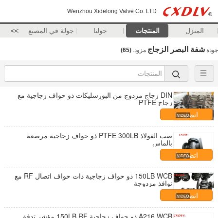
Wenzhou Xidelong Valve Co. LTD
المنزل
المنتجات
حولنا
جولة في المصنع
>>
شفة البصر الزجاج
جودة
مزود.
(65)
DIN زجاج مزدوج من البورسليكات ذو حواف زجاجية مع
زجاج PTFE
اتصل بنا
صب الفولاذ PTFE 300LB ذو حواف زجاجية مرصعة
بالماس
اتصل بنا
150LB WCB ذو حواف زجاجية ذات حواف اتصال RF مع
نوافذ مزدوجة
اتصل بنا
A216 WCB ذو حواف زجاجية 150LB RF مؤشر تدفق