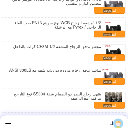
مضمن كوارتز مقسى
اتصل بنا
1/2 "مشفه الزجاج WCB نوع سوينغ PN16 صب الماء
الزجاجي / Pyrex مع الزعنفة
اتصل بنا
مؤشر تدفق الزجاج المشفه CF8M 1/2 كرات بالداخل
اتصل بنا
مؤشر تدفق زجاج مزدوج ذو رؤية شفة مع ANSI 300LB
اتصل بنا
ينتهي زجاج البصر ذو الصمام شفة SS304 نوع التأرجح
بيركس مع الزعنفة
اتصل بنا
مؤشر تدفق النوافذ المزدوجة المصنوع من الفولاذ المقاوم
للصدأ SS321 ذو الحواف الصناعية
Li