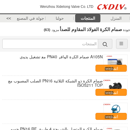
Wenzhou Xidelong Valve Co. LTD
المنزل
المنتجات
حولنا
جولة في المصنع
>>
صمام الكرة الفولاذ المقاوم للصدأ
جودة
مزود.
(63)
A105N صمام الكرة الوافر PN40 مع تشغيل يدوي
اتصل بنا
صمام الكرة ذو الشبكة الثلاثية PN16 الصلب المصبوب مع
ISO5211 TOP
اتصل بنا
اتصل بنا
صمام الكرة المتصل بالشريحة 4 طريق PN16 RF جسم