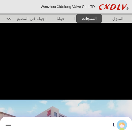
Wenzhou Xidelong Valve Co. LTD
المنزل
المنتجات
حولنا
جولة في المصنع
>>
Li