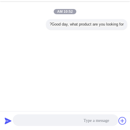
10:52 AM
Good day, what product are you looking for?
300LB مشفه الكرة صمام مع ISO5211 الوسادة لتركيب مباشر
من المحرك الهوائية
مشفه الكرة صمام
2022-09-15
1570 الرؤى