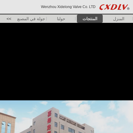
Wenzhou Xidelong Valve Co. LTD
المنزل
المنتجات
حولنا
جولة في المصنع
>>