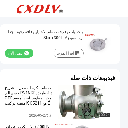
واحد باب رفرف صمام الاختيار رقاقة رقيقة جدا
نوع سوينغ لا Slam 300lb
اقرأ المزيد
اتصل الآن
فيديوهات ذات صلة
صمام الكرة المتصل بالشريح
ة 4 طريق PN16 RF جسم الف
ولاذ المقاوم للصدأ مقعد PTF
E مع ISO5211 منصة تركيب
صمام الكرة الفولاذ المقاوم للصدأ
00:24
2026-05-27
300LB فولاذ الكربونية وافر