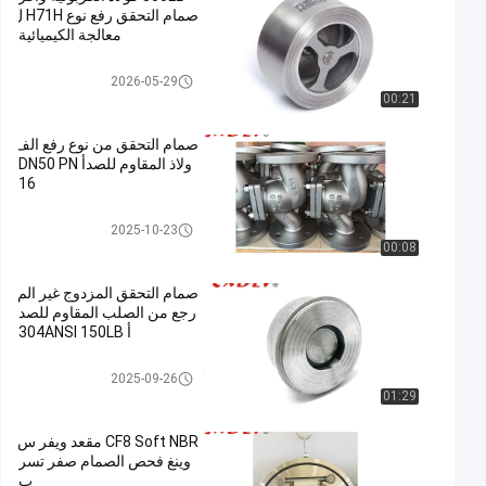
صمام التحقق رفع نوع H71H ل
معالجة الكيميائية
رقاقة فحص الصمام
2026-05-29
00:21
صمام التحقق من نوع رفع الف
ولاذ المقاوم للصدأ DN50 PN
16
صمام فحص ذو حواف
2025-10-23
00:08
صمام التحقق المزدوج غير الم
رجع من الصلب المقاوم للصد
أ 304ANSI 150LB
رقاقة فحص الصمام
2025-09-26
01:29
CF8 Soft NBR مقعد ويفر س
وينغ فحص الصمام صفر تسر
ب