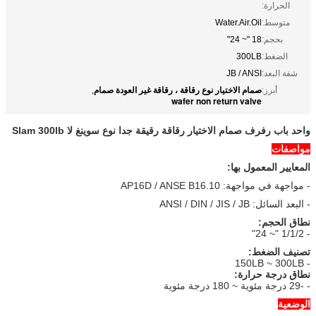
الحرارة:
متوسط:
Water.Air.Oil
بحجم:
18 "~ 24"
الضغط:
300LB
شفة البعد:
JB / ANSI
صمام الاختيار نوع رقاقة ، رقاقة غير العودة صمام
أبرز:
,
wafer non return valve
واحد باب رفرف صمام الاختيار رقاقة رقيقة جدا نوع سوينغ لا Slam 300lb
مواصفات
المعايير المعمول بها:
- مواجهة في مواجهة: AP16D / ANSE B16.10
- البعد السائل: ANSI / DIN / JIS / JB
نطاق الحجم:
- 1/1/2 "~ 24"
تصنيف الضغط:
- 150LB ~ 300LB
نطاق درجة حرارة:
- -29 درجة مئوية ~ 180 درجة مئوية
الوضعية