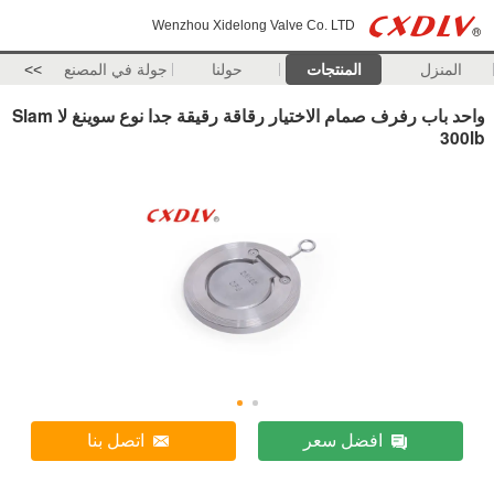
Wenzhou Xidelong Valve Co. LTD
المنزل
المنتجات
حولنا
جولة في المصنع
>>
واحد باب رفرف صمام الاختيار رقاقة رقيقة جدا نوع سوينغ لا Slam
300lb
افضل سعر
اتصل بنا