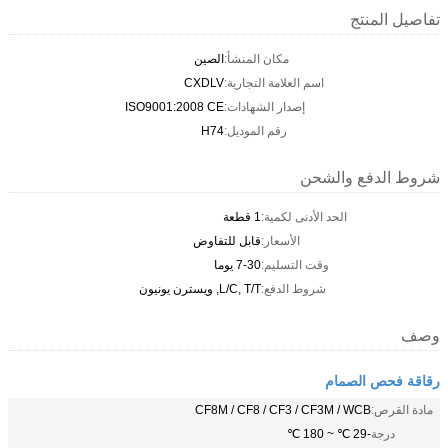
تفاصيل المنتج
مكان المنشأ:
الصين
اسم العلامة التجارية:
CXDLV
إصدار الشهادات:
ISO9001:2008 CE
رقم الموديل:
H74
شروط الدفع والشحن
الحد الأدنى لكمية:
1 قطعة
الأسعار:
قابل للتفاوض
وقت التسليم:
7-30 يوما
شروط الدفع:
L/C, T/T, ويسترن يونيون
وصف
رقاقة فحص الصمام
مادة القرص:
CF8M / CF8 / CF3 / CF3M / WCB
درجة
-29 ℃ ~ 180 ℃