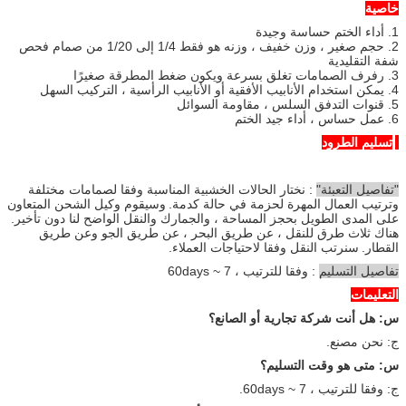
خاصية
1. أداء الختم حساسة وجيدة
2. حجم صغير ، وزن خفيف ، وزنه هو فقط 1/4 إلى 1/20 من صمام فحص
شفة التقليدية
3. رفرف الصمامات تغلق بسرعة ويكون ضغط المطرقة صغيرًا
4. يمكن استخدام الأنابيب الأفقية أو الأنابيب الرأسية ، التركيب السهل
5. قنوات التدفق السلس ، مقاومة السوائل
6. عمل حساس ، أداء جيد الختم
تسليم الطرود
"تفاصيل التعبئة"
: نختار الحالات الخشبية المناسبة وفقا لصمامات مختلفة
وترتيب العمال المهرة لحزمة في حالة كدمة.
وسيقوم وكيل الشحن المتعاون
على المدى الطويل بحجز المساحة ، والجمارك والنقل الواضح لنا دون تأخير.
هناك ثلاث طرق للنقل ، عن طريق البحر ، عن طريق الجو وعن طريق
القطار.
سنرتب النقل وفقا لاحتياجات العملاء.
تفاصيل التسليم
: وفقا للترتيب ، 7 ~ 60days
التعليمات
س: هل أنت شركة تجارية أو الصانع؟
ج: نحن مصنع.
س: متى هو وقت التسليم؟
ج: وفقا للترتيب ، 7 ~ 60days.