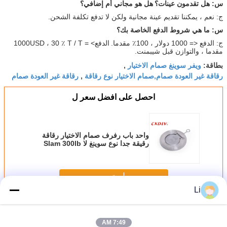
س: هل تقدمون عينات؟
هل هو مجاني أم إضافي؟
ج: نعم ، يمكننا تقديم عينة مجانية ولكن لا تدفع تكلفة الشحن.
س: ما هي شروط الدفع الخاصة بك؟
ج: الدفع <= 1000 دولار ، 100٪ مقدما.
الدفع> = 1000USD ، 30 ٪ T / T
مقدما ، والتوازن قبل شيبمنت.
ويفر سوينغ صمام الاختيار
بطاقة:
,
رقاقة غير العودة صمام,صمام الاختيار نوع رقاقة
رقاقة غير العودة صمام
,
احصل على افضل سعر ل
واحد باب رفرف صمام الاختيار رقاقة
رقيقة جدا نوع سوينغ لا Slam 300lb
استمر
Li
رقاقة فحص الصمام
أكثر
7:49 AM