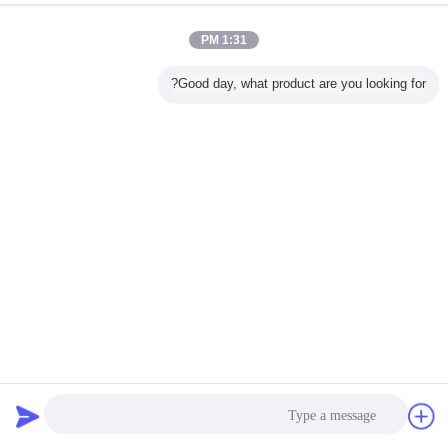
1:31 PM
Good day, what product are you looking for?
ارتفاع ضغط كامل تتحمل الفولاذ المقاوم للصدأ صمام غلوب ختم
جيد SUS304 القرص
صمام العالم الفولاذ المقاوم للصدأ
2023-05-08
58 الرؤى