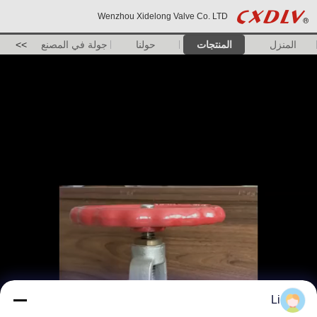
Wenzhou Xidelong Valve Co. LTD
المنزل
المنتجات
حولنا
جولة في المصنع
>>
Li