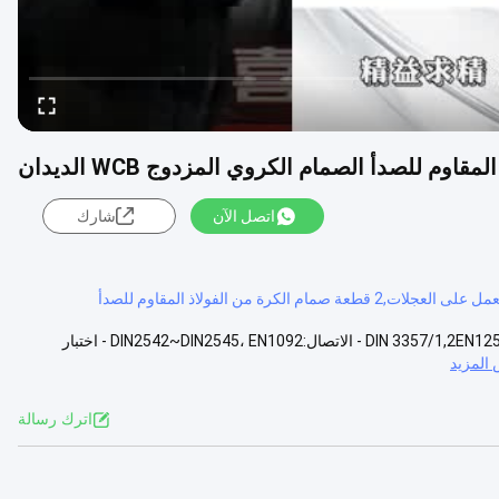
اتصل الآن
شارك
المواصفات صمام الكرة العائم المعايير المعمول بها:- التصميم والتصنيع: DIN 3357/1,2EN12516-1 - الاتصال:DIN2542~DIN2545، EN1092 - اختبار
المزيد
اترك رسالة