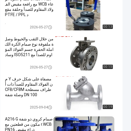
عاء WCB مع رافعة مقبض الف
ولاذ المقاوم للصدأ وحلقة مقع
د PTFE / PPL
صمام الكرة الفولاذ المقاوم للصدأ
00:13
2026-05-27
من خلال الثقب والخيوط وصل
ة ملفوفة نوع صمام الكرة الك
املة الحفرة جسم الفولاذ المق
اوم للصدأ مع ISO5211 وساد
ة التثبيت المصفوفة ومثقوبة
PN16 RF
مشفه الكرة صمام
00:15
2026-05-27
مصفاة على شكل حرف Y م
ن الفولاذ المقاوم للصدأ ذات أ
طراف مسطحة CF8/CF8M
DN 100 وصلة شفة
ذ صمام مصفاة
00:19
2025-09-04
صمام كروي ذو شفة A216 G
r.WCB مكون من قطعتين مع
ذراع مقبض PN16